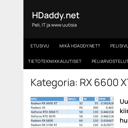
Skip
to
HDaddy.net
content
Peli, IT ja www uutisia
ETUSIVU
MIKÄ HDADDY.NET?
PELISIV
TIETOTEKNIIKKAUUTISET
PELIARVOSTELU
Kategoria:
RX 6600 X
Uu
ki
hu