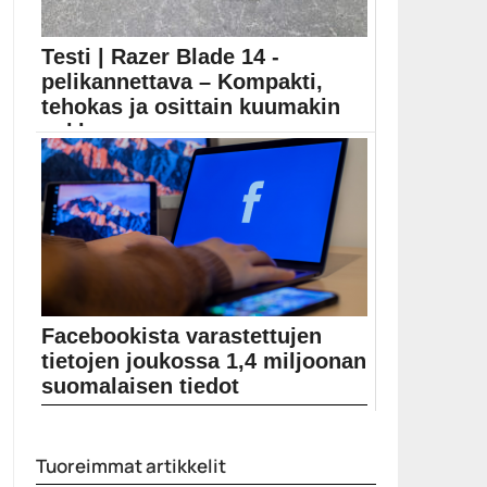
Testi | Razer Blade 14 -
pelikannettava – Kompakti,
tehokas ja osittain kuumakin
pakkaus
Razerin uusin pelikannettava on monilta osin
mielenkiintoinen. Erityisesti...
pelikannettavat
Facebookista varastettujen
tietojen joukossa 1,4 miljoonan
suomalaisen tiedot
Muun muassa Business Insider -verkkojulkaisu uutisoi
eilen, että yli 500 miljoonan Facebookin käyttäjän
henkilötietoja on julkaistu verkossa hakkerifoorumilla.
Tuoreimmat artikkelit
Julkaistuissa tiedoissa on ainakin henkilöiden nimiä,