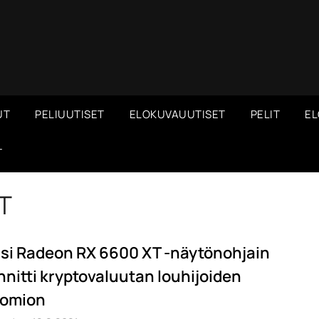
UT
PELIUUTISET
ELOKUVAUUTISET
PELIT
EL
T
T
si Radeon RX 6600 XT -näytönohjain
innitti kryptovaluutan louhijoiden
omion