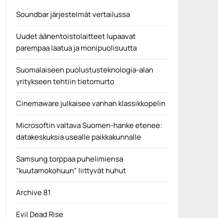
puhelinnumeroita, Facebook-käyttäjä...
Tietotekniikkauutiset
Soundbar järjestelmät vertailussa
Uudet äänentoistolaitteet lupaavat
parempaa laatua ja monipuolisuutta
Suomalaiseen puolustusteknologia-alan
yritykseen tehtiin tietomurto
Cinemaware julkaisee vanhan klassikkopelin
Microsoftin valtava Suomen-hanke etenee:
datakeskuksia usealle paikkakunnalle
Samsung torppaa puhelimiensa
”kuutamokohuun” liittyvät huhut
Archive 81
Evil Dead Rise