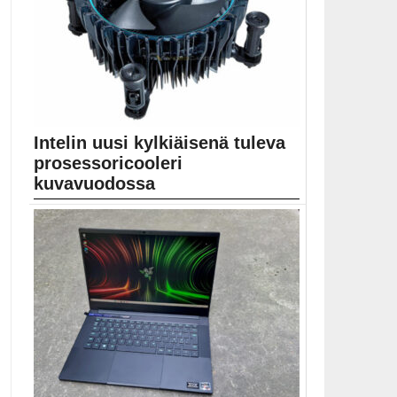
Intelin uusi kylkiäisenä tuleva
prosessoricooleri
kuvavuodossa
Kuvavuodon perusteella jäähdytystehossa tuskin
nähdään suurta parannusta. Muovin...
Alder Lake-S