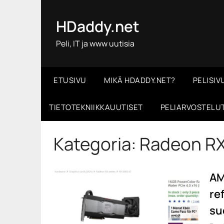
Skip
to
HDaddy.net
content
Peli, IT ja www uutisia
ETUSIVU
MIKÄ HDADDY.NET?
PELISIV
TIETOTEKNIIKKAUUTISET
PELIARVOSTELU
Kategoria:
Radeon RX
AM
re
su