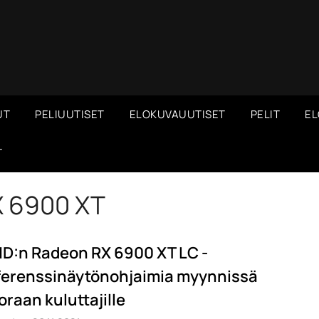
UT
PELIUUTISET
ELOKUVAUUTISET
PELIT
EL
T
 6900 XT
D:n Radeon RX 6900 XT LC -
ferenssinäytönohjaimia myynnissä
oraan kuluttajille