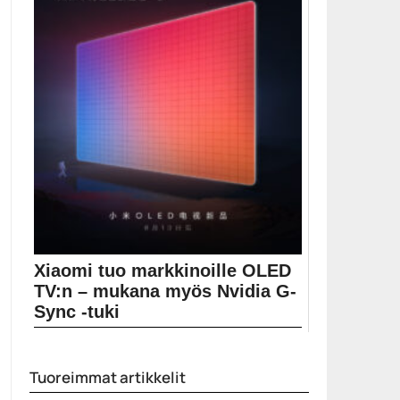
Xiaomi tuo markkinoille OLED
TV:n – mukana myös Nvidia G-
Sync -tuki
Kiinalainen valmistaja Xiaomi tunnetaan Suomessa
parhaiten puhelimistaan, mutta...
Tuoreimmat artikkelit
OLED