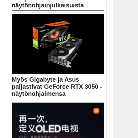
näytönohjainjulkaisuista
Gigabyte listasi pelikoodien lunastussivullaan
julkaisemattomat GeForce RTX 3060...
Geforce RTX 3060
Myös Gigabyte ja Asus
paljastivat GeForce RTX 3050 -
näytönohjaimensa
Gigabyte lähtee ottamaan budjettinäytönohjainten
markkinaa haltuun kolmella eri...
Asus