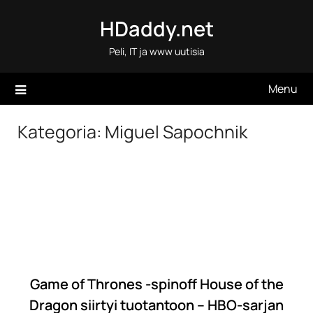
Skip
HDaddy.net
to
content
Peli, IT ja www uutisia
Menu
Kategoria:
Miguel Sapochnik
Game of Thrones -spinoff House of the
Dragon siirtyi tuotantoon – HBO-sarjan