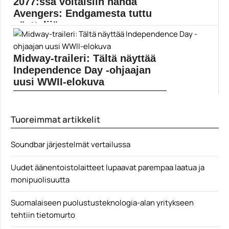
2077:ssä voitaisiin nähdä
Avengers: Endgamesta tuttu
näyttelijä
Villin faniteorian mukaan Cyberpunk 2077:ssä
voitaisiin nähdä muun...
Midway-traileri: Tältä näyttää
Cyberpunk 2077
Independence Day -ohjaajan
uusi WWII-elokuva
Roland Emmerichin ohjaama sotaelokuva Midway saa
ensi-iltansa marraskuussa....
Tuoreimmat artikkelit
Ed Skrein
Soundbar järjestelmät vertailussa
Uudet äänentoistolaitteet lupaavat parempaa laatua ja
monipuolisuutta
Suomalaiseen puolustusteknologia-alan yritykseen
tehtiin tietomurto