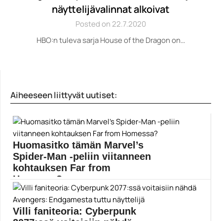
näyttelijävalinnat alkoivat
Posted on 22.7.2020
HBO:n tuleva sarja House of the Dragon on…
Aiheeseen liittyvät uutiset:
Huomasitko tämän Marvel’s
Spider-Man -peliin viitanneen
kohtauksen Far from
Homessa?
TEKSTI SISÄLTÄÄ PIENIÄ SPOILEREITA: Spider-Man:
Far from Homen...
Villi faniteoria: Cyberpunk
Elokuvat