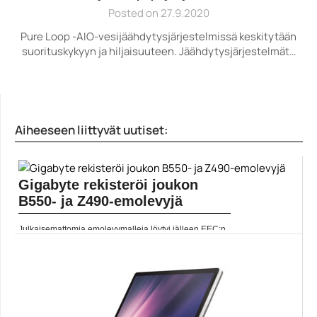
Posted on 27.9.2020
Pure Loop -AIO-vesijäähdytysjärjestelmissä keskitytään
suorituskykyyn ja hiljaisuuteen. Jäähdytysjärjestelmät…
Aiheeseen liittyvät uutiset:
Gigabyte rekisteröi joukon
B550- ja Z490-emolevyjä
Julkaisemattomia emolevymalleja löytyi jälleen EEC:n
listoilta. Tällä kertaa...
B550