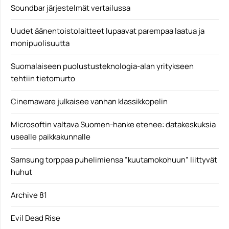
Soundbar järjestelmät vertailussa
Geforce RTX 3000
Uudet äänentoistolaitteet lupaavat parempaa laatua ja
monipuolisuutta
Suomalaiseen puolustusteknologia-alan yritykseen
tehtiin tietomurto
Cinemaware julkaisee vanhan klassikkopelin
Microsoftin valtava Suomen-hanke etenee: datakeskuksia
usealle paikkakunnalle
Samsung torppaa puhelimiensa ”kuutamokohuun” liittyvät
huhut
Archive 81
Evil Dead Rise