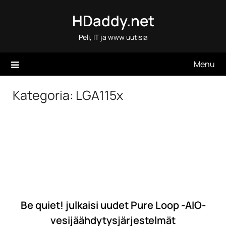
Skip
HDaddy.net
to
content
Peli, IT ja www uutisia
Menu
Kategoria:
LGA115x
Be quiet! julkaisi uudet Pure Loop -AIO-
vesijäähdytysjärjestelmät