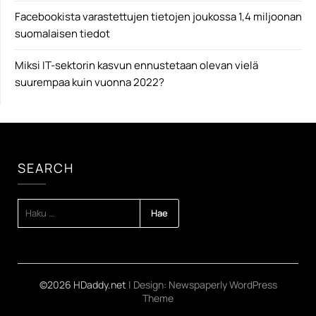
Facebookista varastettujen tietojen joukossa 1,4 miljoonan
suomalaisen tiedot
Miksi IT-sektorin kasvun ennustetaan olevan vielä
suurempaa kuin vuonna 2022?
SEARCH
HAKU:
©2026 HDaddy.net
| Design:
Newspaperly WordPress
Theme