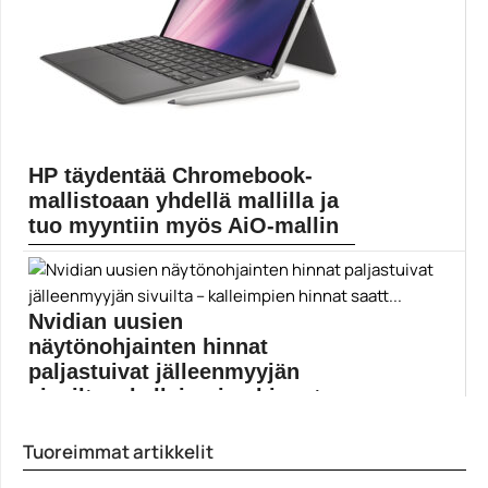
HP täydentää Chromebook-
mallistoaan yhdellä mallilla ja
tuo myyntiin myös AiO-mallin
HP:n uusissa Chrome OS -malleissa on parikin
erikoisuutta,...
Chrome OS
Nvidian uusien
näytönohjainten hinnat
paljastuivat jälleenmyyjän
sivuilta – kalleimpien hinnat
saatt...
Tuoreimmat artikkelit
Nvidia esitteli vastikään uudet GeForce RTX 3000 -
sarjan...