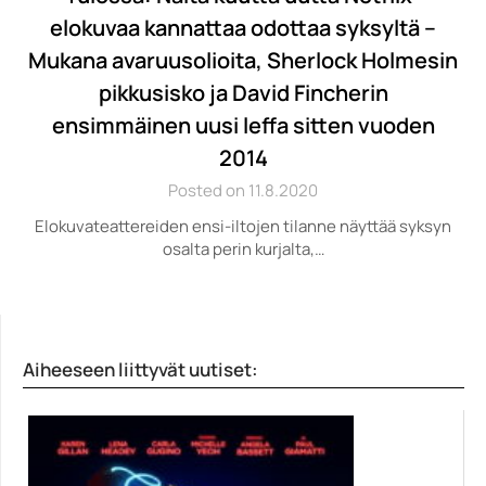
elokuvaa kannattaa odottaa syksyltä –
Mukana avaruusolioita, Sherlock Holmesin
pikkusisko ja David Fincherin
ensimmäinen uusi leffa sitten vuoden
2014
Posted on 11.8.2020
Elokuvateattereiden ensi-iltojen tilanne näyttää syksyn
osalta perin kurjalta,…
Aiheeseen liittyvät uutiset: