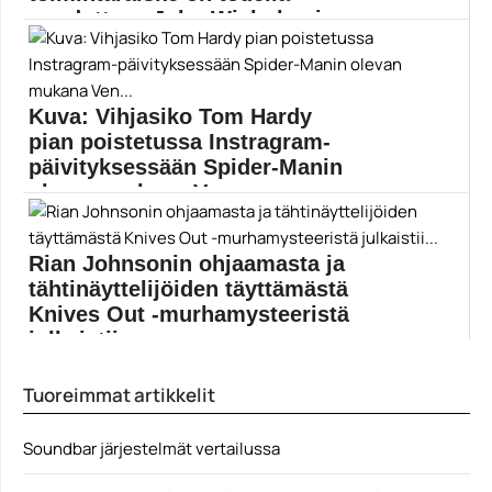
puuduttava John Wick -kopio
Netflixin Gunpowder Milkshake ei ole adaptaatio, mutta
tuntuu...
Angela Bassett
Kuva: Vihjasiko Tom Hardy
pian poistetussa Instragram-
päivityksessään Spider-Manin
olevan mukana Ven...
Tom Hardyn tähdittämän Venom: Let There Be
Carnagen...
Rian Johnsonin ohjaamasta ja
Elokuvat
tähtinäyttelijöiden täyttämästä
Knives Out -murhamysteeristä
julkaistii...
Star Wars: The Last Jedin ohjanneen Rian Johnsonin...
Tuoreimmat artikkelit
Ana de Armas
Soundbar järjestelmät vertailussa