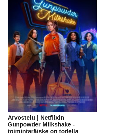
Arvostelu | Netflixin
Gunpowder Milkshake -
toimintaräiske on todella