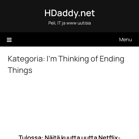
Skip
HDaddy.net
to
content
Peli, IT ja www uutisia
Menu
Kategoria:
I’m Thinking of Ending
Things
Tulossa: Näitä kuutta uutta Netflix-