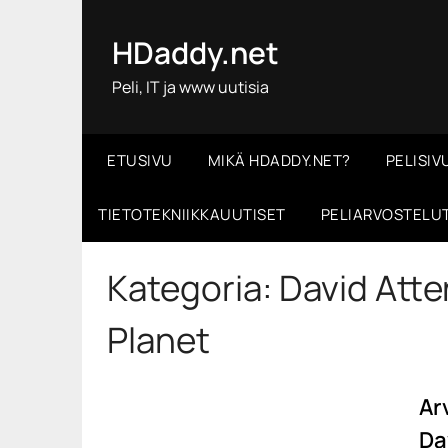
Skip
to
HDaddy.net
content
Peli, IT ja www uutisia
ETUSIVU
MIKÄ HDADDY.NET?
PELISIV
TIETOTEKNIIKKAUUTISET
PELIARVOSTELU
Kategoria:
David Atte
Planet
Ar
Da