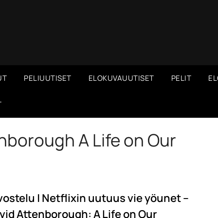
UT
PELIUUTISET
ELOKUVAUUTISET
PELIT
EL
T
nborough A Life on Our
vostelu | Netflixin uutuus vie yöunet –
vid Attenborough: A Life on Our