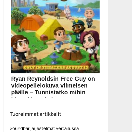
Ryan Reynoldsin Free Guy on
videopelielokuva viimeisen
päälle – Tunnistatko mihin
klassikkopeleihin ...
Free Guy -pelielokuvien julisteesta löytyy monia
Tuoreimmat artikkelit
viittauksia tunnettuihin...
Elokuvat
Soundbar järjestelmät vertailussa