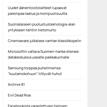
Uudet äänentoistolaitteet lupaavat
parempaa laatua ja monipuolisuutta
Suomalaiseen puolustusteknologia-alan
yritykseen tehtiin tietomurto
Cinemaware julkaisee vanhan klassikkopelin
Microsoftin valtava Suomen-hanke etenee:
datakeskuksia usealle paikkakunnalle
Samsung torppaa puhelimiensa
”kuutamokohuun” liittyvät huhut
Archive 81
Evil Dead Rise
Facebookista varastettujen tietojen