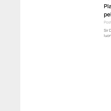
Pl
pe
Post
Sir 
luo