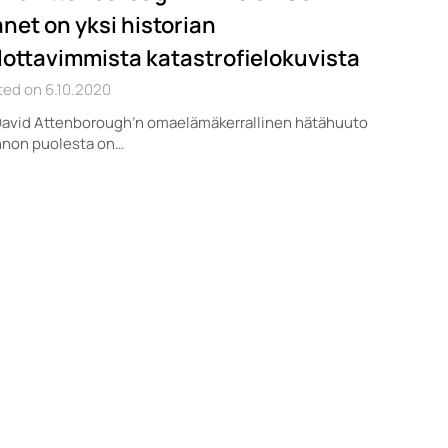
anet on yksi historian
lottavimmista katastrofielokuvista
ed on 6.10.2020
David Attenborough’n omaelämäkerrallinen hätähuuto
nnon puolesta on…