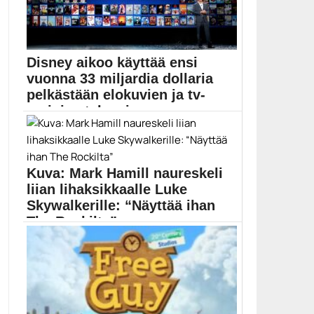
Disney aikoo käyttää ensi
vuonna 33 miljardia dollaria
pelkästään elokuvien ja tv-
sarjojen tekemisee...
Disneyn uuden sisällön ja nimikkeiden budjetti on
täysin...
20th Century Fox
Kuva: Mark Hamill naureskeli
liian lihaksikkaalle Luke
Skywalkerille: “Näyttää ihan
The Rockilta”
Erilaisia Star Wars -aiheisia fanituotteita on nähty
vuosikymmenten...
Dwayne Johnson