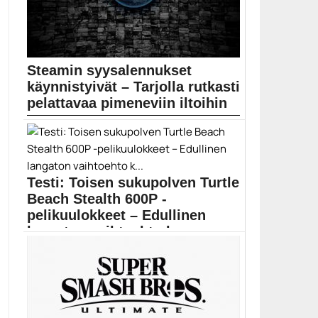
Steamin syysalennukset
käynnistyivät – Tarjolla rutkasti
pelattavaa pimeneviin iltoihin
Steamin perinteiset syysalennukset tarjoavat
pelikokemuksia laidasta laitaan: alennuslaarista...
pc-pelit
Testi: Toisen sukupolven Turtle
Beach Stealth 600P -
pelikuulokkeet – Edullinen
langaton vaihtoehto k...
Turtle Beach on julkaissut uuden version Stealth 600...
langattomat kuulokkeet