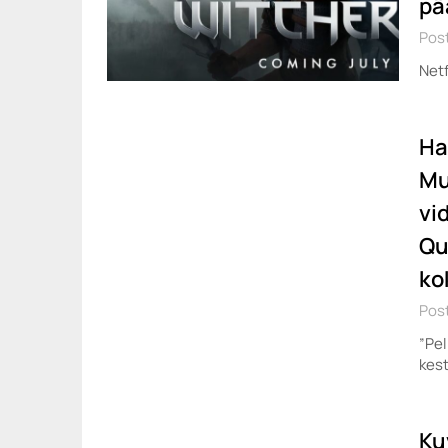
pä
Post
Netf
Ha
Mu
vi
Qu
ko
Post
”Pel
kest
Ku