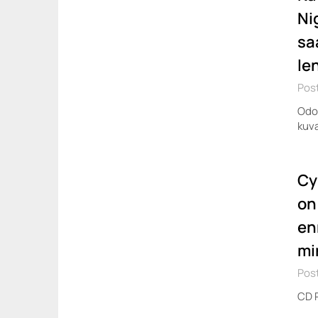
Ni
sa
le
Post
Odot
kuv
Cy
on 
enn
mi
Post
CD P