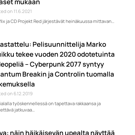
äset mukaan
ed on 11.6.2021
lix ja CD Projekt Red järjestävät heinäkuussa mittavan…
astattelu: Pelisuunnittelija Marko
ikku tekee vuoden 2020 odotetuinta
deopeliä – Cyberpunk 2077 syntyy
antum Breakin ja Controlin tuomalla
kemuksella
ed on 6.12.2019
ialalla työskennellessä on tapettava rakkaansa ja
ettävä jatkuvaa…
va: näin häikäisevän upealta näyttää