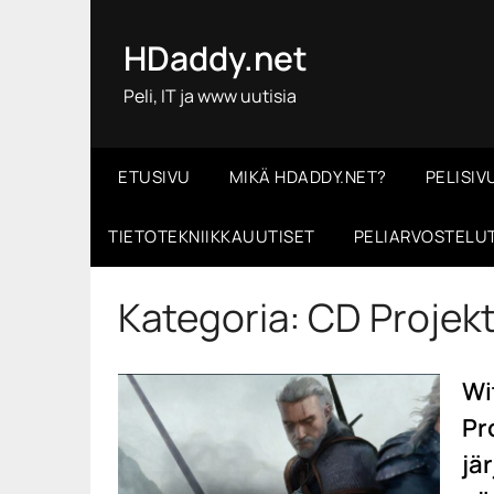
Skip
to
HDaddy.net
content
Peli, IT ja www uutisia
ETUSIVU
MIKÄ HDADDY.NET?
PELISIV
TIETOTEKNIIKKAUUTISET
PELIARVOSTELU
Kategoria:
CD Projek
Wi
Pr
jä