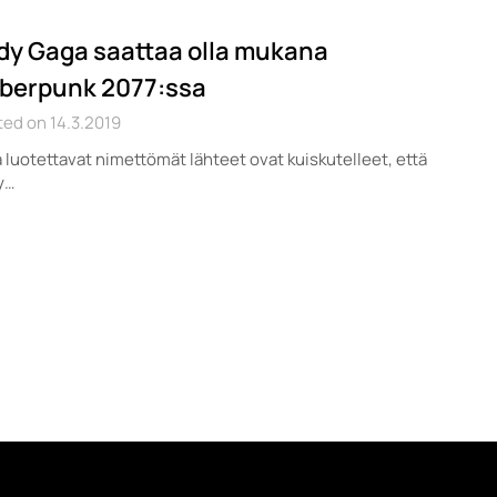
dy Gaga saattaa olla mukana
berpunk 2077:ssa
ed on 14.3.2019
 luotettavat nimettömät lähteet ovat kuiskutelleet, että
y…