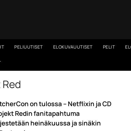
UT
PELIUUTISET
ELOKUVAUUTISET
PELIT
EL
T
t Red
tcherCon on tulossa – Netflixin ja CD
ojekt Redin fanitapahtuma
rjestetään heinäkuussa ja sinäkin