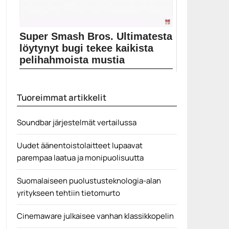
Super Smash Bros. Ultimatesta
löytynyt bugi tekee kaikista
pelihahmoista mustia
Super Smash Bros. Ultimatesta löytynyt bugi tekee
kaikista...
Tuoreimmat artikkelit
Pelit
Soundbar järjestelmät vertailussa
Uudet äänentoistolaitteet lupaavat
parempaa laatua ja monipuolisuutta
Suomalaiseen puolustusteknologia-alan
yritykseen tehtiin tietomurto
Cinemaware julkaisee vanhan klassikkopelin