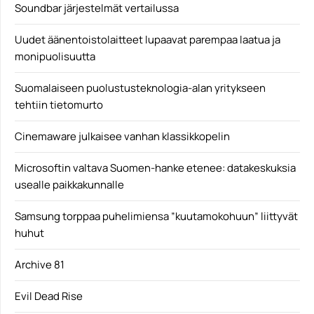
Soundbar järjestelmät vertailussa
Geforce RTX 3000
Uudet äänentoistolaitteet lupaavat parempaa laatua ja
monipuolisuutta
Suomalaiseen puolustusteknologia-alan yritykseen
tehtiin tietomurto
Cinemaware julkaisee vanhan klassikkopelin
Microsoftin valtava Suomen-hanke etenee: datakeskuksia
usealle paikkakunnalle
Samsung torppaa puhelimiensa ”kuutamokohuun” liittyvät
huhut
Archive 81
Evil Dead Rise