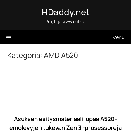
Skip
HDaddy.net
to
content
Peli, IT ja www uutisia
Menu
Kategoria:
AMD A520
Asuksen esitysmateriaali lupaa A520-
emolevyjen tukevan Zen 3 -prosessoreja