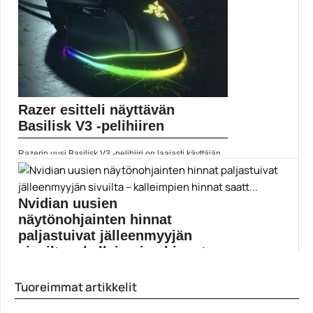
Razer esitteli näyttävän
Basilisk V3 -pelihiiren
Razerin uusi Basilisk V3 -pelihiiri on laajasti käyttäjän...
Pelihiiret
Nvidian uusien
näytönohjainten hinnat
paljastuivat jälleenmyyjän
sivuilta – kalleimpien hinnat
saatt...
Tuoreimmat artikkelit
Nvidia esitteli vastikään uudet GeForce RTX 3000 -
sarjan...