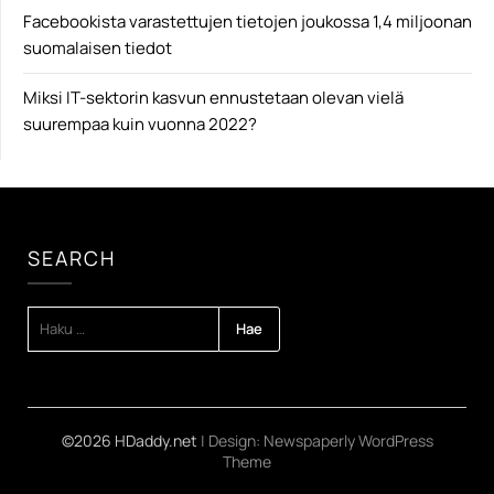
Facebookista varastettujen tietojen joukossa 1,4 miljoonan
suomalaisen tiedot
Miksi IT-sektorin kasvun ennustetaan olevan vielä
suurempaa kuin vuonna 2022?
SEARCH
HAKU:
©2026 HDaddy.net
| Design:
Newspaperly WordPress
Theme