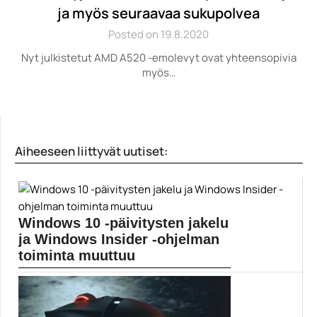
ja myös seuraavaa sukupolvea
Posted on 19.8.2020
Nyt julkistetut AMD A520 -emolevyt ovat yhteensopivia
myös…
Aiheeseen liittyvät uutiset:
Windows 10 -päivitysten jakelu
ja Windows Insider -ohjelman
toiminta muuttuu
Windows Insider -ohjelma on jaettu kolmeen ryhmään.
Microsoft...
Microsoft