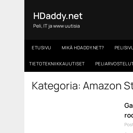
Skip
to
HDaddy.net
content
Peli, IT ja www uutisia
ETUSIVU
MIKÄ HDADDY.NET?
PELISIV
TIETOTEKNIIKKAUUTISET
PELIARVOSTELU
Kategoria:
Amazon S
Ga
ro
Post