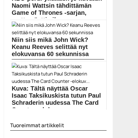
Naomi Wattsin tähdittämän
Game of Thrones -sarjan,
mutta näytti vihre...
HBO teki radikaaleja päätöksiä Game of Thrones -
spinoff-sarjojen...
Niin siis mikä John Wick?
Elokuvat
Keanu Reeves selittää nyt
elokuvansa 60 sekunnissa
Keanu Reevesin kolmas John Wick -elokuva ilmestyy
toukokuussa....
Elokuvauutiset
Kuva: Tältä näyttää Oscar
Isaac Taksikuskista tutun Paul
Schraderin uudessa The Card
Counter -elokuv...
Paul Schrader toivoo saavansa uuden leffansa
Tuoreimmat artikkelit
kuvaukset valmiiksi...
Elokuvat