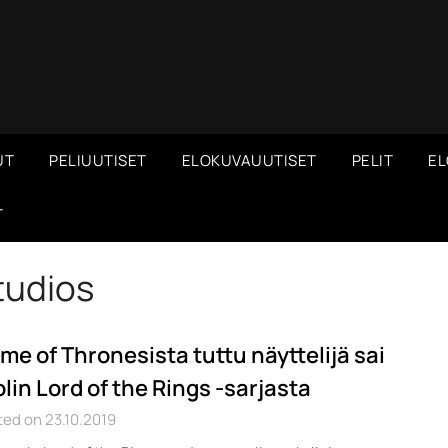
UT
PELIUUTISET
ELOKUVAUUTISET
PELIT
EL
T
tudios
me of Thronesista tuttu näyttelijä sai
olin Lord of the Rings -sarjasta
ed on 23.10.2019