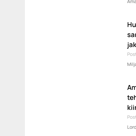
Amaz
Hu
sa
ja
Post
Milj
Am
te
ki
Post
Lord