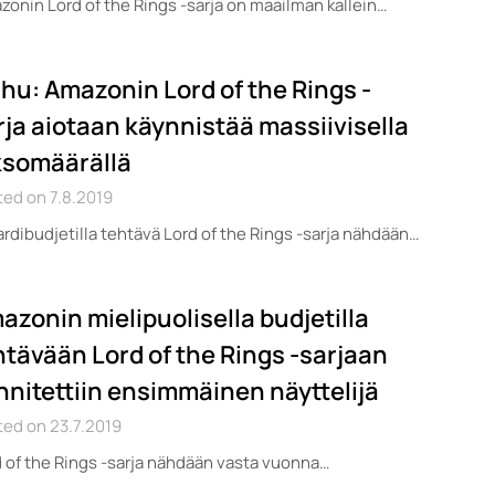
onin Lord of the Rings -sarja on maailman kallein…
hu: Amazonin Lord of the Rings -
rja aiotaan käynnistää massiivisella
ksomäärällä
ed on 7.8.2019
ardibudjetilla tehtävä Lord of the Rings -sarja nähdään…
azonin mielipuolisella budjetilla
htävään Lord of the Rings -sarjaan
innitettiin ensimmäinen näyttelijä
ed on 23.7.2019
 of the Rings -sarja nähdään vasta vuonna…