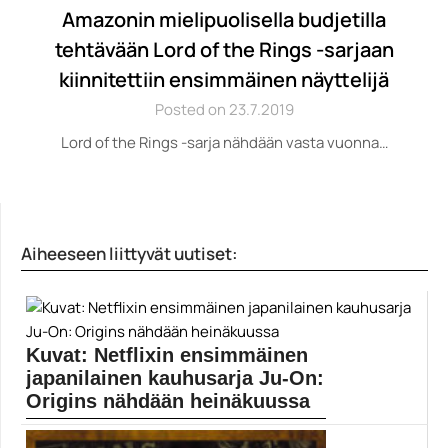
Amazonin mielipuolisella budjetilla
tehtävään Lord of the Rings -sarjaan
kiinnitettiin ensimmäinen näyttelijä
Posted on 23.7.2019
Lord of the Rings -sarja nähdään vasta vuonna…
Aiheeseen liittyvät uutiset:
Kuvat: Netflixin ensimmäinen
japanilainen kauhusarja Ju-On:
Origins nähdään heinäkuussa
Ju-On: Origins kuuluu samaan kauhusarjaan kuin The