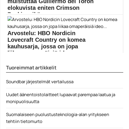
muistuttaa Guillermo del Toron
elokuvista eniten Crimson
Peakia, eikä se...
Nightmare Alley on visuaalisesti komeista
fantasiaelokuvistaan tunnetun Guillermo...
Arvostelu: HBO Nordicin
Bradley Cooper
Lovecraft Country on komea
kauhusarja, jossa on jopa
liikaa omaperäisiä ideo...
Kesän tärkein sarja Lovecraft Country tarjoaa paljon
Tuoreimmat artikkelit
muutakin...
Abbey Lee
Soundbar järjestelmät vertailussa
Uudet äänentoistolaitteet lupaavat parempaa laatua ja
monipuolisuutta
Suomalaiseen puolustusteknologia-alan yritykseen
tehtiin tietomurto