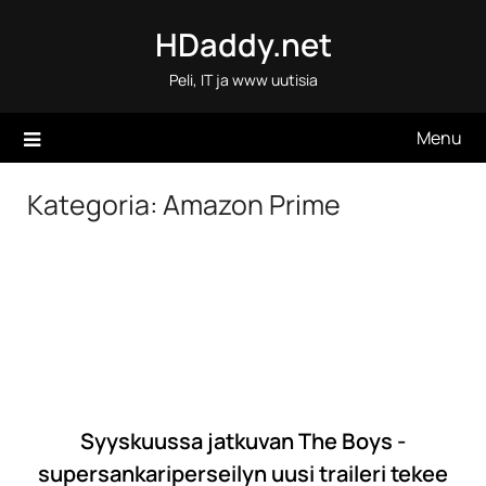
Skip
HDaddy.net
to
content
Peli, IT ja www uutisia
Menu
Kategoria:
Amazon Prime
Syyskuussa jatkuvan The Boys -
supersankariperseilyn uusi traileri tekee