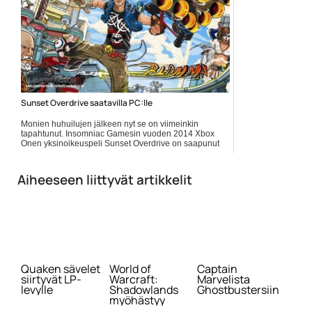
Sunset Overdrive saatavilla PC:lle
Monien huhuilujen jälkeen nyt se on viimeinkin
tapahtunut. Insomniac Gamesin vuoden 2014 Xbox
Onen yksinoikeuspeli Sunset Overdrive on saapunut
Windows 10 -PC-koneille... Lue koko artikkeli:
https://www.gamereactor.fi/uutiset/591353/Sunset+Overdrive+...
Aiheeseen liittyvät artikkelit
Yleinen
Quaken sävelet
World of
Captain
siirtyvät LP-
Warcraft:
Marvelista
levylle
Shadowlands
Ghostbustersiin
myöhästyy