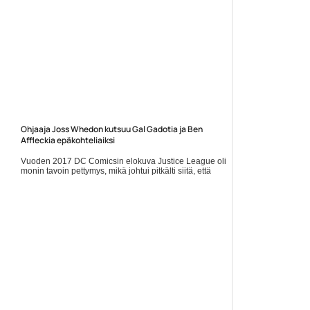
Ohjaaja Joss Whedon kutsuu Gal Gadotia ja Ben
Affleckia epäkohteliaiksi
Vuoden 2017 DC Comicsin elokuva Justice League oli
monin tavoin pettymys, mikä johtui pitkälti siitä, että
loppusuoralla ohjaaja Zack Snyder korvattiin Joss
Whedonilla.... Lue koko artikkeli:
https://www.gamereactor.fi/uutiset/917633/Ohjaaja+Joss+W...
Yleinen