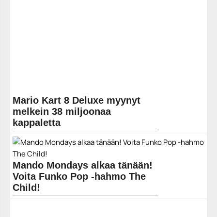
Mario Kart 8 Deluxe myynyt
melkein 38 miljoonaa
kappaletta
Mario Kart 8 Deluxe julkaistiin keväällä 2017 Nintendo
Switchille, ja hyvin nopeasti se kohosi yhdeksi laitteen
pakko-ostoksista. Nintendo on nyt kertonut
talouslukujaan,... Lue koko artikkeli:
Mando Mondays alkaa tänään!
https://www.gamereactor.fi/uutiset/872863/Mario+Kart+8...
Voita Funko Pop -hahmo The
Yleinen
Child!
Nyt Star Wars: The Mandalorianin ystäville koittaa ilon
ja onnen maanantait, kun Disneyllä alkaa Mando