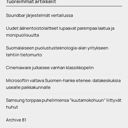
Tuoreimmat artikkelit
Definitive Edition julkaistiin marraskuussa 2021, ja teos
saapui maailmalle sanalla sanoen puolivalmiina.... Lue
koko artikkeli:
Soundbar järjestelmät vertailussa
https://www.gamereactor.fi/uutiset/918263/TakeTwo+ilm
oitti+etta+G...
Yleinen
Uudet äänentoistolaitteet lupaavat parempaa laatua ja
monipuolisuutta
Suomalaiseen puolustusteknologia-alan yritykseen
tehtiin tietomurto
Cinemaware julkaisee vanhan klassikkopelin
Microsoftin valtava Suomen-hanke etenee: datakeskuksia
usealle paikkakunnalle
Samsung torppaa puhelimiensa ”kuutamokohuun” liittyvät
huhut
Archive 81