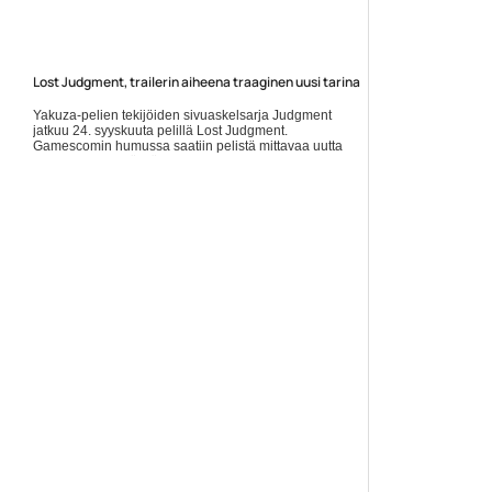
Lost Judgment, trailerin aiheena traaginen uusi tarina
Yakuza-pelien tekijöiden sivuaskelsarja Judgment
jatkuu 24. syyskuuta pelillä Lost Judgment.
Gamescomin humussa saatiin pelistä mittavaa uutta
traileria, ja keskiössä on... Lue koko artikkeli:
https://www.gamereactor.fi/uutiset/879313/Lost+Judgment...
Yleinen