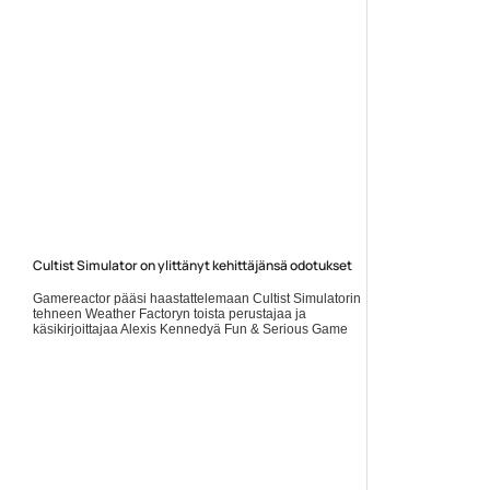
Cultist Simulator on ylittänyt kehittäjänsä odotukset
Gamereactor pääsi haastattelemaan Cultist Simulatorin
tehneen Weather Factoryn toista perustajaa ja
käsikirjoittajaa Alexis Kennedyä Fun & Serious Game
Festivalilla... Lue koko artikkeli:
https://www.gamereactor.fi/uutiset/602743/Cultist+Simulato...
Yleinen