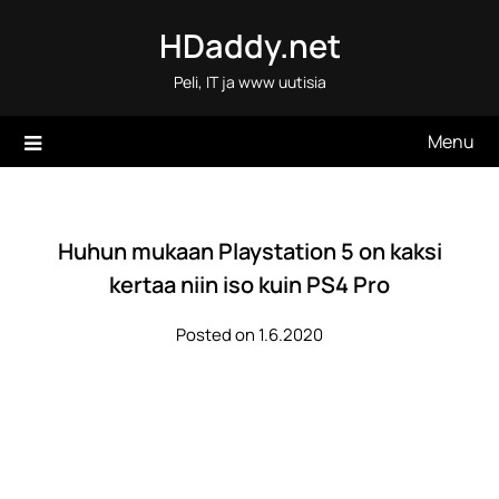
Skip
HDaddy.net
to
content
Peli, IT ja www uutisia
Menu
Huhun mukaan Playstation 5 on kaksi
kertaa niin iso kuin PS4 Pro
Posted on 1.6.2020