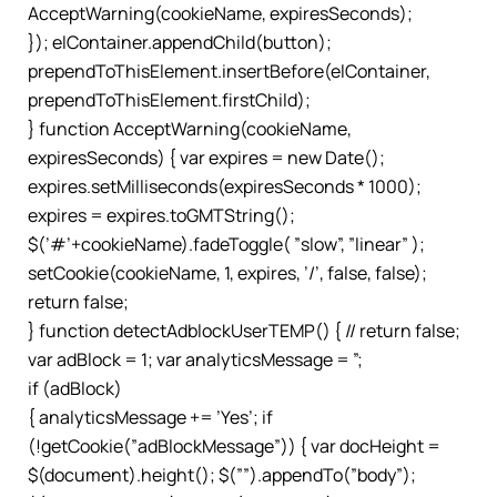
AcceptWarning(cookieName, expiresSeconds);
}); elContainer.appendChild(button);
prependToThisElement.insertBefore(elContainer,
prependToThisElement.firstChild);
} function AcceptWarning(cookieName,
expiresSeconds) { var expires = new Date();
expires.setMilliseconds(expiresSeconds * 1000);
expires = expires.toGMTString();
$(’#’+cookieName).fadeToggle( ”slow”, ”linear” );
setCookie(cookieName, 1, expires, ’/’, false, false);
return false;
} function detectAdblockUserTEMP() { // return false;
var adBlock = 1; var analyticsMessage = ”;
if (adBlock)
{ analyticsMessage += ’Yes’; if
(!getCookie(”adBlockMessage”)) { var docHeight =
$(document).height(); $(””).appendTo(”body”);