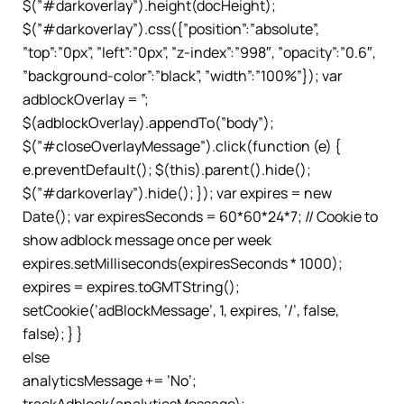
$(”#darkoverlay”).height(docHeight);
$(”#darkoverlay”).css({”position”:”absolute”,
”top”:”0px”, ”left”:”0px”, ”z-index”:”998″, ”opacity”:”0.6″,
”background-color”:”black”, ”width”:”100%”}); var
adblockOverlay = ”;
$(adblockOverlay).appendTo(”body”);
$(”#closeOverlayMessage”).click(function (e) {
e.preventDefault(); $(this).parent().hide();
$(”#darkoverlay”).hide(); }); var expires = new
Date(); var expiresSeconds = 60*60*24*7; // Cookie to
show adblock message once per week
expires.setMilliseconds(expiresSeconds * 1000);
expires = expires.toGMTString();
setCookie(’adBlockMessage’, 1, expires, ’/’, false,
false); } }
else
analyticsMessage += ’No’;