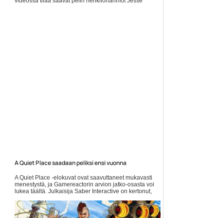
videossa tilaa saavat pelin henkilöhahmot Jesse
Faden ja Zachariah... Lue koko artikkeli:
https://www.gamereactor.fi/uutiset/580673/Controlin+uusi+vid...
Yleinen
A Quiet Place saadaan peliksi ensi vuonna
A Quiet Place -elokuvat ovat saavuttaneet mukavasti
menestystä, ja Gamereactorin arvion jatko-osasta voi
lukea täältä. Julkaisija Saber Interactive on kertonut,
että... Lue koko artikkeli:
https://www.gamereactor.fi/uutiset/896463/A+Quiet+Place+saa...
Yleinen