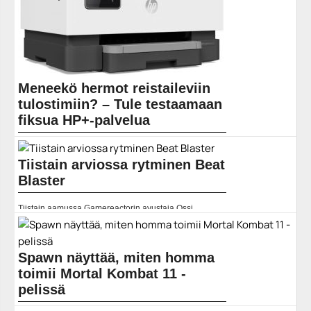
Meneekö hermot reistaileviin
tulostimiin? – Tule testaamaan
fiksua HP+-palvelua
Kuluttajille ja pienyrittäjille tarkoitettu HP+-palvelu
tekee tulostamisesta helpompaa,...
Tiistain arviossa rytminen Beat
HP
Blaster
Tiistain aamussa Gamereactorin avustaja Ossi
Mykkänen arvioi rytmisen VR-pelin Beat Blaster. Lue
arvio täältä. Lue koko artikkeli:
https://www.gamereactor.fi/uutiset/636193/Tiistain+arviossa+rytminen+Beat+B
rs=rss...
Spawn näyttää, miten homma
Yleinen
toimii Mortal Kombat 11 -
pelissä