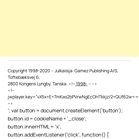
Copyright 1998-2020 – Julkaisija: Gamez Publishing A/S,
Toftebæksvej 6,
2800 Kongens Lyngby, Tanska. <!–
1998-
–
–>
<!–
jwplayer.key=”vX5x+E+TmKas2bPVrwNgEcOHTkkjz/2+QUf62w==”
–>
’; var button = document.createElement(’button’);
button.id = cookieName + ’_close’;
button.innerHTML = ’x’;
button.addEventListener(’click’, function() {