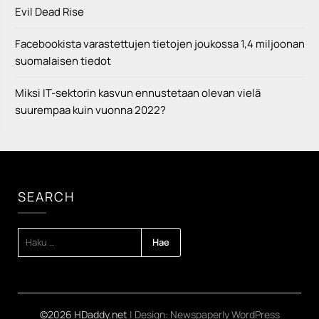
Evil Dead Rise
Facebookista varastettujen tietojen joukossa 1,4 miljoonan
suomalaisen tiedot
Miksi IT-sektorin kasvun ennustetaan olevan vielä
suurempaa kuin vuonna 2022?
SEARCH
HAKU:
©2026 HDaddy.net
| Design:
Newspaperly WordPress