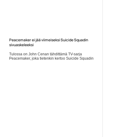
Peacemaker ei jää viimeiseksi Suicide Squadin
sivuaskeleeksi
Tulossa on John Cenan tähdittämä TV-sarja
Peacemaker, joka tietenkin kertoo Suicide Squadin
yhden jäsenen edesottamuksista. Peacemaker saapui
maailman tietoisuuteen jo... Lue koko artikkeli:
https://www.gamereactor.fi/uutiset/907843/Peacemaker+ei+j...
Yleinen