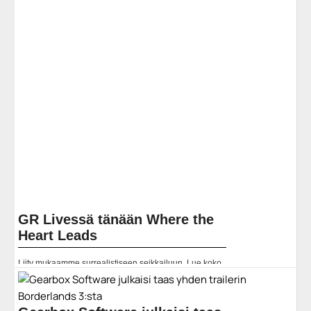
Sarjakuvien hahmo Albert Francis Simmons tunnetaan
paremmin nimellä Spawn, ja nyt hän on tulossa
mukaan Mortal Kombat 11 -pelin tappelijakaartiin. 17.
maaliskuuta Spawn... ]]> Lue koko artikkeli:
https://www.gamereactor.fi/uutiset/732103/Spawn+na...
Yleinen
GR Livessä tänään Where the
Heart Leads
Liity mukaamme surrealistiseen seikkailuun. Lue koko
artikkeli:
https://www.gamereactor.fi/uutiset/866733/GR+Livessa+tanaan+Where+the+
rs=rss...
Yleinen