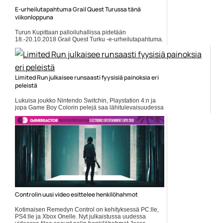
E-urheilutapahtuma Grail Quest Turussa tänä
viikonloppuna
Turun Kupittaan palloiluhallissa pidetään
18.-20.10.2018 Grail Quest Turku -e-urheilutapahtuma.
Liput ennakkoon ovat myynnissä Ticketmasterissa, ja
tietysti paikan päällä... Lue koko artikkeli:
https://www.gamereactor.fi/uutiset/581873/Eurheilutapaht...
Yleinen
Limited Run julkaisee runsaasti fyysisiä painoksia eri
peleistä
Lukuisa joukko Nintendo Switchin, Playstation 4:n ja
jopa Game Boy Colorin pelejä saa lähitulevaisuudessa
fyysisen julkaisun. Moisen työn hoitaa Limited Run
Games. Näin... ]]> Lue koko artikkeli:
https://www.gamereactor.fi/uutiset/765193/Limited...
Yleinen
Controlin uusi video esittelee henkilöhahmot
Kotimaisen Remedyn Control on kehityksessä PC:lle,
PS4:lle ja Xbox Onelle. Nyt julkaistussa uudessa