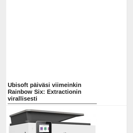
Mondays. Samalla julkaistaan uusia tuotteita, pelejä ja
muuta... ]]> Lue koko artikkeli:
https://www.gamereactor.fi/uutiset/795323/Mando+Monda...
Yleinen
Ubisoft päiväsi viimeinkin
Rainbow Six: Extractionin
virallisesti
Muutama kuukausi sitten Rainbow Six: Extraction
lykättiin tammikuuhun 2022 saakka. Tuolloin ei
kuitenkaan saatu sitä aivan virallista kiveen hakattua
ilmoitusta, mutta... Lue koko artikkeli:
https://www.gamereactor.fi/uutiset/901103/Ubisoft+paivasi...
Yleinen