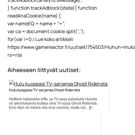
trackAdblock(analyticsMessage);
} function trackAdblock(state){ function
readAnaCookie(name) {
var nameEQ = name + ”=”;
var ca = document.cookie.split(’;’);
for(var i=0;i Lue koko artikkeli:
https://www.gamereactor.fi/uutiset/754503/Huhun+muk
rs=rss
Aiheeseen liittyvät uutiset:
Hulu kuoppasi TV-sarjansa Ghost Riderista
Netflixin kaltaisella leffa- ja TV-sarja-palvelulla Hululla
oli aikomuksena tuottaa oma TV-sarja Ghost Riderista.
Ensi-illan oli määrä olla ensi vuonna, mutta nyt... ]]>
Lue koko artikkeli:
https://www.gamereactor.fi/uutiset/685793/Hulu+kuoppasi+...
Yleinen