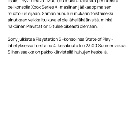
lisäksi ”hyvin lihava”. Muotoilu muistuttaisi sitä perinteistä
pelikonsolia Xbox Series X -masiinan jääkaappimaisen
muotoilun sijaan. Saman huhuilun mukaan toistaiseksi
ainutkaan veikkailtu kuva ei ole lähelläkään sitä, minkä
näköinen Playstation 5 tulee oikeasti olemaan.
Sony julkistaa Playstation 5 -konsolinsa State of Play -
lähetyksessä torstaina 4. kesäkuuta klo 23:00 Suomen aikaa.
Siihen saakka on pakko kärvistellä huhujen keskellä.