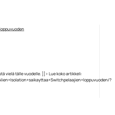
rviossa+Gears+of+War+Ephyra+Rising/?
tä vielä tälle vuodelle. ]]> Lue koko artikkeli:
Alien+Isolation+saikayttaa+Switchpelaajien+loppuvuoden/?