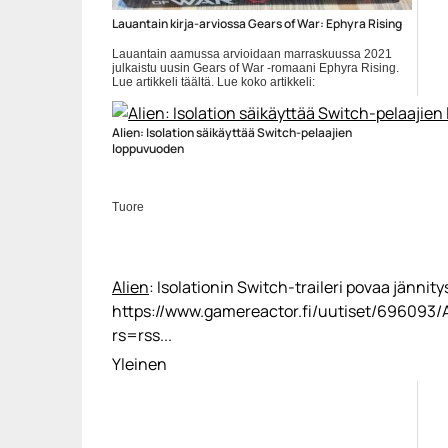
Lauantain kirja-arviossa Gears of War: Ephyra Rising
Lauantain aamussa arvioidaan marraskuussa 2021
julkaistu uusin Gears of War -romaani Ephyra Rising.
Lue artikkeli täältä. Lue koko artikkeli:
https://www.gamereactor.fi/uutiset/915043/Lauantain+kirjaa
rs=rss...
Yleinen
Alien: Isolation säikäyttää Switch-pelaajien
loppuvuoden
Tuore
Alien
: Isolationin Switch-traileri povaa jännitys
https://www.gamereactor.fi/uutiset/696093/
rs=rss...
Yleinen