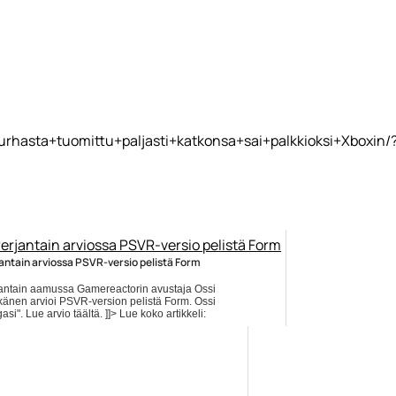
urhasta+tuomittu+paljasti+katkonsa+sai+palkkioksi+Xboxin/
antain arviossa PSVR-versio pelistä Form
antain aamussa Gamereactorin avustaja Ossi
änen arvioi PSVR-version pelistä Form. Ossi
asi". Lue arvio täältä. ]]> Lue koko artikkeli:
s://www.gamereactor.fi/uutiset/751093/Perjantain+arviossa+PSVRversio+pelista+F
nen