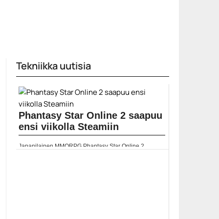
Tekniikka uutisia
Phantasy Star Online 2 saapuu
ensi viikolla Steamiin
Japanilainen MMORPG Phantasy Star Online 2
saapuu PC:lle Steamiin ensi viikolla. Samalla on
mahdollista hankkia pelin sisällä Valven inspiroimia
esineitä. Katso... ]]> Lue koko artikkeli:
https://www.gamereactor.fi/uutiset/770883/Phantasy+Star+O...
Yleinen