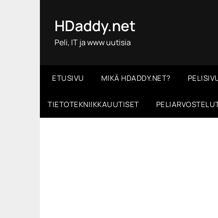
Skip
to
HDaddy.net
content
Peli, IT ja www uutisia
ETUSIVU
MIKÄ HDADDY.NET?
PELISIV
TIETOTEKNIIKKAUUTISET
PELIARVOSTELU