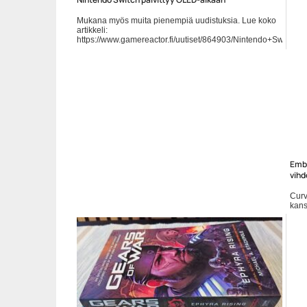
Mukana myös muita pienempiä uudistuksia. Lue koko
artikkeli:
https://www.gamereactor.fi/uutiset/864903/Nintendo+Switch+
rs=rss...
Yleinen
Embr
vihd
Curv
kans
Stea
lopul
http
Ylei