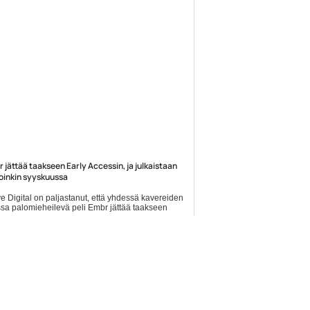
paivittyy+OLEDaikaan/?
 jättää taakseen Early Accessin, ja julkaistaan
oinkin syyskuussa
e Digital on paljastanut, että yhdessä kavereiden
sa palomieheilevä peli Embr jättää taakseen
min Early Access -vaiheen, ja julkaistaan
lisesti 23.... Lue koko artikkeli:
s://www.gamereactor.fi/uutiset/877293/Embr+jattaa+taakse...
nen