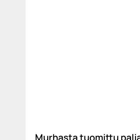
Murhasta tuomittu palja