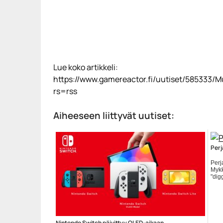
Lue koko artikkeli:
https://www.gamereactor.fi/uutiset/585333/M
rs=rss
Aiheeseen liittyvät uutiset:
Perj
Perj
Mykk
"digg
http
r...
Ylei
Nintendo Switch päivittyy OLED-aikaan