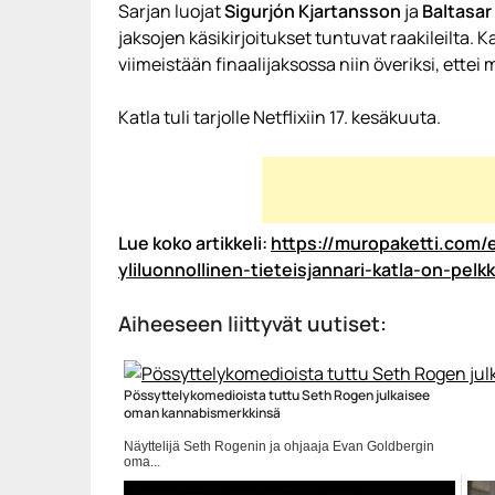
Sarjan luojat
Sigurjón Kjartansson
ja
Baltasar
jaksojen käsikirjoitukset tuntuvat raakileilta. 
viimeistään finaalijaksossa niin överiksi, ette
Katla tuli tarjolle Netflixiin 17. kesäkuuta.
Lue koko artikkeli:
https://muropaketti.com/e
yliluonnollinen-tieteisjannari-katla-on-pel
Aiheeseen liittyvät uutiset:
Pössyttelykomedioista tuttu Seth Rogen julkaisee
oman kannabismerkkinsä
Näyttelijä Seth Rogenin ja ohjaaja Evan Goldbergin
oma...
Elokuvat