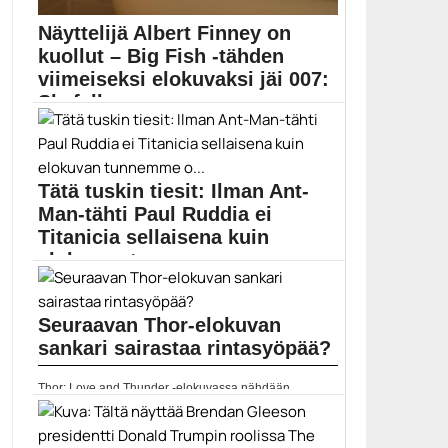
Näyttelijä Albert Finney on
kuollut – Big Fish -tähden
viimeiseksi elokuvaksi jäi 007:
Skyfall
Pitkän linjan brittinäyttelijä Albert Finney on kuollut.
Miller’s...
Albert Finney
Tätä tuskin tiesit: Ilman Ant-
Man-tähti Paul Ruddia ei
Titanicia sellaisena kuin
elokuvan tunnemme o...
Ant-Man-elokuvista tuttu Paul Rudd on kertonut, miten
hän...
Seuraavan Thor-elokuvan
Elokuvauutiset
sankari sairastaa rintasyöpää?
Thor: Love and Thunder -elokuvassa nähdään
naispuolinen Thor....
Chris Hemsworth