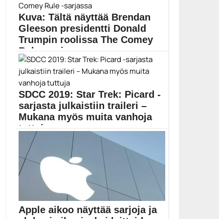
Kuva: Tältä näyttää Brendan
Gleeson presidentti Donald
Trumpin roolissa The Comey
Rule -sarjassa
The Comey Rule -sarja nähdään marraskuussa.
Showtime-kanava on...
Brendan Gleeson
SDCC 2019: Star Trek: Picard -
sarjasta julkaistiin traileri –
Mukana myös muita vanhoja
tuttuja
Star Trek: Picard -sarja nähdään Amazon Prime
Videossa...
Brent Spiner
Apple aikoo näyttää sarjoja ja