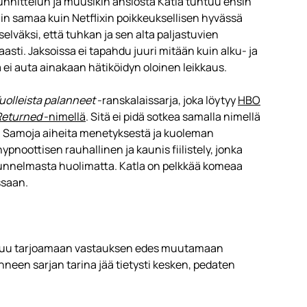
unnittelun ja muusikin ansiosta Katla tuntuu ensin
ain samaa kuin Netflixin poikkeuksellisen hyvässä
elväksi, että tuhkan ja sen alta paljastuvien
asti. Jaksoissa ei tapahdu juuri mitään kuin alku- ja
ei auta ainakaan hätiköidyn oloinen leikkaus.
uolleista palanneet
-ranskalaissarja, joka löytyy
HBO
Returned
-nimellä
. Sitä ei pidä sotkea samalla nimellä
. Samoja aiheita menetyksestä ja kuoleman
noottisen rauhallinen ja kaunis fiilistely, jonka
unnelmasta huolimatta. Katla on pelkkää komeaa
ssaan.
uostuu tarjoamaan vastauksen edes muutamaan
neen sarjan tarina jää tietysti kesken, pedaten