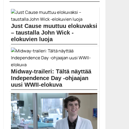
Aubrey Plaza
Just Cause muuttuu elokuvaksi
– taustalla John Wick -
elokuvien luoja
Jo neljänteen osaan ehtinyt Just Cause on
kääntymässä...
Constantin Films
Midway-traileri: Tältä näyttää
Independence Day -ohjaajan
uusi WWII-elokuva
Roland Emmerichin ohjaama sotaelokuva Midway saa
ensi-iltansa marraskuussa....
Ed Skrein