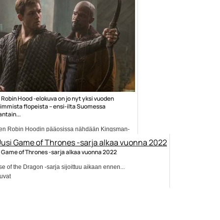
 Robin Hood -elokuva on jo nyt yksi vuoden
immista flopeista – ensi-ilta Suomessa
antain...
en Robin Hoodin pääosissa nähdään Kingsman-
i Taron Egerton...
uvat
 Game of Thrones -sarja alkaa vuonna 2022
e of the Dragon -sarja sijoittuu aikaan ennen...
uvat