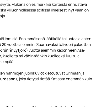
 syytä. Mukana on esimerkiksi korteista ennustava
oska yliluonnollisessa scifissä ilmeisesti nyt vaan on
aja.
iä ihmisiä. Ensimmäisenä jäätiköllä tallustaa alaston
sä 20 vuotta aiemmin. Seuraavaksi tulivuori palauttaa
ðrún Ýr Eyfjörð
) vuotta aiemmin kadonneen Asa-
, kuolleita tai vähintäänkin kuolleeksi luultuja
 enempää.
isten hahmojen juonikuviot kietoutuvat Grimaan ja
gurdsson
), joka tietysti tietää Katlasta enemmän kuin