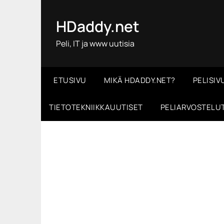
Skip
to
HDaddy.net
content
Peli, IT ja www uutisia
ETUSIVU
MIKÄ HDADDY.NET?
PELISIV
TIETOTEKNIIKKAUUTISET
PELIARVOSTELU