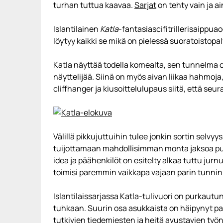
turhan tuttua kaavaa.
Sarjat
on tehty vain ja a
Islantilainen
Katla
-fantasiascifitrillerisaippuao
löytyy kaikki se mikä on pielessä suoratoistop
Katla näyttää todella komealta, sen tunnelma
näyttelijää. Siinä on myös aivan liikaa hahmoja
cliffhanger ja kiusoittelulupaus siitä, että s
Välillä pikkujuttuihin tulee jonkin sortin selvy
tuijottamaan mahdollisimman monta jaksoa put
idea ja päähenkilöt on esitelty alkaa tuttu jur
toimisi paremmin vaikkapa vajaan parin tunnin
Islantilaissarjassa Katla-tulivuori on purkautu
tuhkaan. Suurin osa asukkaista on häipynyt paik
tutkivien tiedemiesten ja heitä avustavien työn