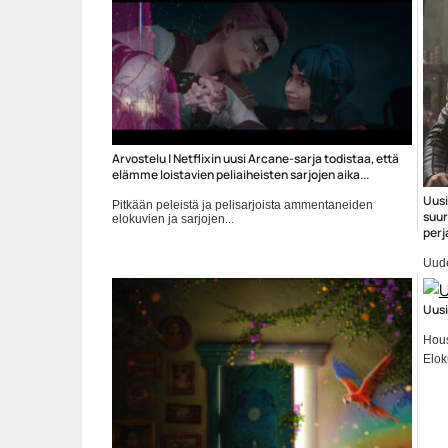
Arvostelu | Netflixin uusi Arcane-sarja todistaa, että
elämme loistavien peliaiheisten sarjojen aika...
Uusi
Pitkään peleistä ja pelisarjoista ammentaneiden
suur
elokuvien ja sarjojen...
perj
arcane
Uud
täht
Elok
Uusi
Hous
Elok