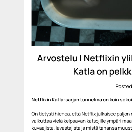
Arvostelu | Netflixin yl
Katla on pelk
Posted
Netflixin
Katla
-sarjan tunnelma on kuin sekoi
On tietysti hienoa, että Netflix julkaisee paljo
vaikuttaa vielä kelpaavan katsojille ympäri maai
kuvaajista, lavastajista ja mistä tahansa muus