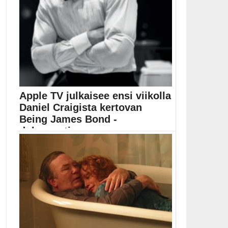
Apple TV julkaisee ensi viikolla
Daniel Craigista kertovan
Being James Bond -
dokumentin
Being James Bond -dokumentti kertaa Daniel Craigin
uran...
Elokuvat