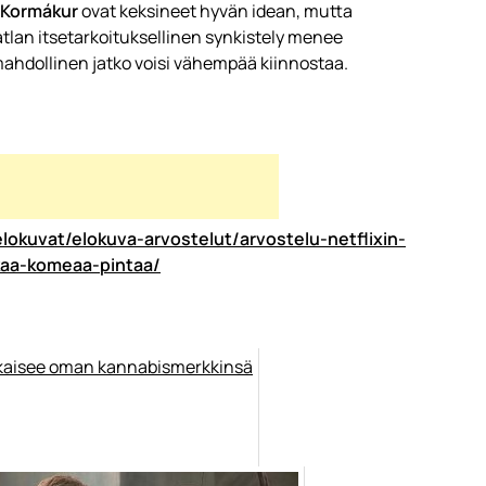
 Kormákur
ovat keksineet hyvän idean, mutta
Katlan itsetarkoituksellinen synkistely menee
i mahdollinen jatko voisi vähempää kiinnostaa.
lokuvat/elokuva-arvostelut/arvostelu-netflixin-
kkaa-komeaa-pintaa/