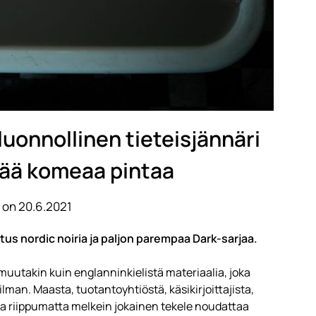
iluonnollinen tieteisjännäri
kää komeaa pintaa
 on 20.6.2021
tus nordic noiria ja paljon parempaa Dark-sarjaa.
n muutakin kuin englanninkielistä materiaalia, joka
lman. Maasta, tuotantoyhtiöstä, käsikirjoittajista,
ta riippumatta melkein jokainen tekele noudattaa