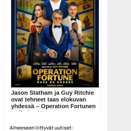
Jason Statham ja Guy Ritchie
ovat tehneet taas elokuvan
yhdessä – Operation Fortunen
traileri esitte...
Operation Fortunen pääosissa nähdään Jason
Aiheeseen liittyvät uutiset:
Statham, Josh Hartnett...