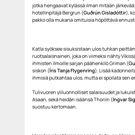
jotka hengaavat kylässä ilman mitään järkevää
hotellinpitäjä Bergrun (
Guðrún Gísladóttir
), k
pakko olla mukana omituisia höpöttävä ennust
Katla syöksee sisuksistaan ulos tuhkan peittäm
ruotsalaisnainen, joka on viimeksi nähty Vikis
ihmisten ilmoille sarjan päähenkilö Griman (
Gu
siskon (
Íris Tanja Flygenring
). Lisää kadonneita
ihmisiä putkahtaa ulos, mutta ei spoilata sen
Tulivuoren yliluonnolliset salaisuudet ja luku
Asaan, sekä heidän isäänsä Thoriin (
Ingvar Si
suostuu kertomaan.