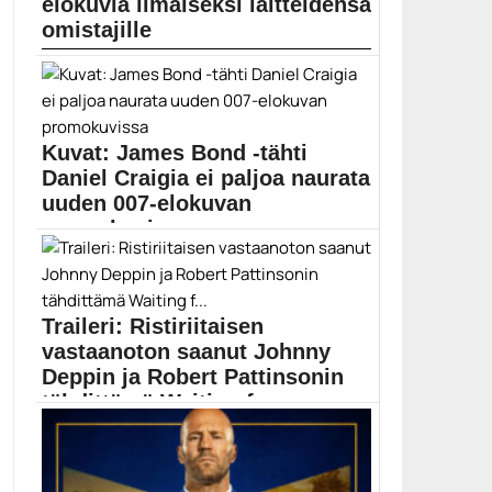
elokuvia ilmaiseksi laitteidensa
omistajille
Apple aikoo huhujen mukaan näyttää ilmaisia sarjoja
ja...
Apple
Kuvat: James Bond -tähti
Daniel Craigia ei paljoa naurata
uuden 007-elokuvan
promokuvissa
Metro-Goldwyn-Mayer Pictures on julkaissut uusia
making of -kuvia...
007 No Time to Die
Traileri: Ristiriitaisen
vastaanoton saanut Johnny
Deppin ja Robert Pattinsonin
tähdittämä Waiting f...
Myös Waiting for the Barbarians -leffa saapuu
suoraan...
Ciro Guerra