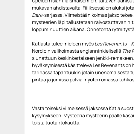
Upeiden islantilaismaisemien, taitavan äänisu
mukavan ahdistavalta. Fiiliksessä on aluksi jot
Dark
-sarjassa. Viimeistään kolmas jakso tekee s
mysteerien läpi tallustetaan raivostuttavan hita
loppuminuuttien aikana. Onnetonta rytmitystä 
Katlasta tulee mieleen myös
Les Revenants – K
Nordicin valikoimasta englanninkielisellä
The 
siunattuun keskinkertaiseen jenkki-remakeen
hyväksymisestä käsittelevä Les Revenants on hyp
tarinassa tapahtuukin jotain unenomaisesta t
pintaa ja jumissa polvia myöten omassa tuhka
Vasta toiseksi viimeisessä jaksossa Katla s
kysymykseen. Mysteeriä mysteerin päälle kasan
toista tuotantokautta.