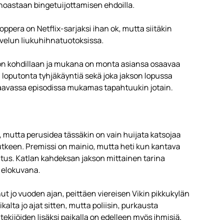
inoastaan bingetuijottamisen ehdoilla.
oppera on Netflix-sarjaksi ihan ok, mutta siitäkin
alvelun liukuhihnatuotoksissa.
 on kohdillaan ja mukana on monta asiansa osaavaa
, loputonta tyhjäkäyntiä sekä joka jakson lopussa
euraavassa episodissa mukamas tapahtuukin jotain.
ys, mutta perusidea tässäkin on vain huijata katsojaa
keen. Premissi on mainio, mutta heti kun kantava
nutus. Katlan kahdeksan jakson mittainen tarina
 elokuvana.
nut jo vuoden ajan, peittäen viereisen Vikin pikkukylän
alta jo ajat sitten, mutta poliisin, purkausta
tekijöiden lisäksi paikalla on edelleen myös ihmisiä,