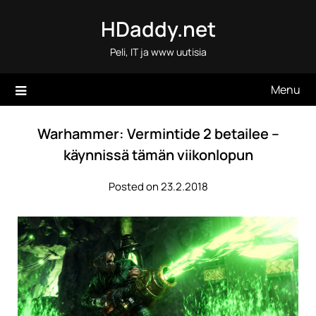
Skip
HDaddy.net
to
content
Peli, IT ja www uutisia
Menu
Warhammer: Vermintide 2 betailee –
käynnissä tämän viikonlopun
Posted on 23.2.2018