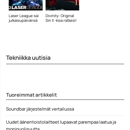
Laser League sai
Divinity: Original
julkaisupäivänsä
Sin II -kisa ratkesi!
Tekniikka uutisia
Tuoreimmat artikkelit
Soundbar järjestelmät vertailussa
Uudet äänentoistolaitteet lupaavat parempaa laatua ja
monipuolisuutta