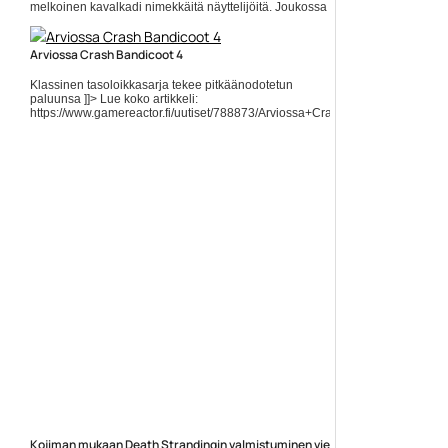
melkoinen kavalkadi nimekkäitä näyttelijöitä. Joukossa
ovat muun muassa... ]]> Lue koko artikkeli:
https://www.gamereactor.fi/uutiset/855823/Tassa+e...
Arviossa Crash Bandicoot 4
Yleinen
Klassinen tasoloikkasarja tekee pitkäänodotetun
paluunsa ]]> Lue koko artikkeli:
https://www.gamereactor.fi/uutiset/788873/Arviossa+Crash+Bandicoot+4/?
rs=rss...
Yleinen
Kojiman mukaan Death Strandingin valmistuminen vie