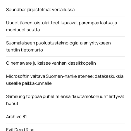
Yleinen
Soundbar järjestelmät vertailussa
Uudet äänentoistolaitteet lupaavat parempaa laatua ja
monipuolisuutta
Suomalaiseen puolustusteknologia-alan yritykseen
tehtiin tietomurto
Cinemaware julkaisee vanhan klassikkopelin
Microsoftin valtava Suomen-hanke etenee: datakeskuksia
usealle paikkakunnalle
Samsung torppaa puhelimiensa ”kuutamokohuun” liittyvät
huhut
Archive 81
Evil Dead Rise