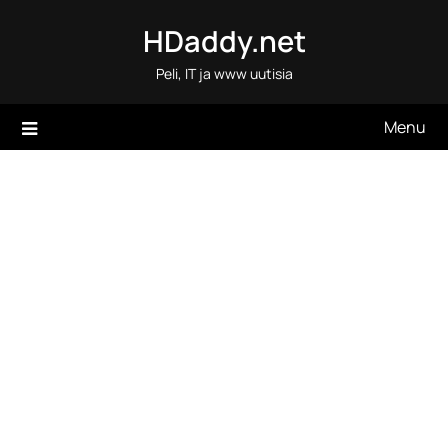
Skip
HDaddy.net
to
content
Peli, IT ja www uutisia
Menu