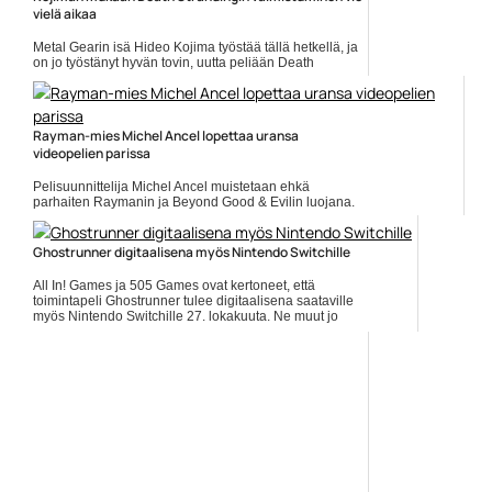
vielä aikaa
Metal Gearin isä Hideo Kojima työstää tällä hetkellä, ja
on jo työstänyt hyvän tovin, uutta peliään Death
Stranding. Huhujen mukaan julkaisu tapahtuisi piankin,
mutta... Lue koko artikkeli:
https://www.gamereactor.fi/uutiset/611583/Kojiman+mukaan+Dea...
Yleinen
Rayman-mies Michel Ancel lopettaa uransa
videopelien parissa
Pelisuunnittelija Michel Ancel muistetaan ehkä
parhaiten Raymanin ja Beyond Good & Evilin luojana.
Nyt hän on ilmoittanut lähtevänsä Ubisoftilta, ja
jättävänsä samalla... ]]> Lue koko artikkeli:
https://www.gamereactor.fi/uutiset/785613/Raym...
Ghostrunner digitaalisena myös Nintendo Switchille
Yleinen
All In! Games ja 505 Games ovat kertoneet, että
toimintapeli Ghostrunner tulee digitaalisena saataville
myös Nintendo Switchille 27. lokakuuta. Ne muut jo
ilmoitetut... ]]> Lue koko artikkeli:
https://www.gamereactor.fi/uutiset/787023/Ghostrunne...
Yleinen