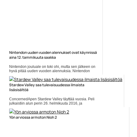
Nintendon uuden vuoden alennukset ovat käynnissä
aina 12. tammikuuta saakka
Nintendon jouluale on toki ohi, mutta sen jälkeen on
hyvä pitää uuden vuoden alennuksia. Nintendon
eShopissa onkin nyt roimia alennuksia kaikkiaan 2869
pelistä aina 12.... Lue koko artikkeli:
https://www.gamereactor.fi/uutiset/913393/Nintendon+uude...
Stardew Valley saa tulevaisuudessa ilmaista
lisäsisältöä
Yleinen
ConcernedApen Stardew Valley täyttää vuosia. Peli
julkaistiin alun perin 26. helmikuuta 2016, ja
Gamereactorin arvion pääsee lukemaan täällä.
Tulossa on päivitys 1.5,... ]]> Lue koko artikkeli:
https://www.gamereactor.fi/uutiset/729563/Stardew+Va...
Yön arviossa armoton Nioh 2
Yleinen