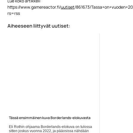
Lue koko artikkeli:
https://www.gamereactor.fi/
uutiset
/861673/Tassa+on+vuoden+202
rs=rss
Aiheeseen liittyvät uutiset:
Tässä ensimmäinen kuva Borderlands-elokuvasta
Eli Rothin ohjaama Borderlands-elokuva on tulossa
sitten joskus vuonna 2022, ja pääosissa nähdään