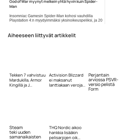
God of War myynyt melkein yhtä hyvin kuin Spider-
Man
Insomniac Gamesin Spider-Man kohosi vauhdilla
Playstation 4:n myydyimmäksi yksinoikeuspeliksi, ja 20
miljoonan myydyn pelin raja on rikottu jo hyvän aikaa
sitten.... Lue koko artikkeli:
https://www.gamereactor.fi/uutiset/894753/God+of+War+myynyt+me...
Aiheeseen liittyvät artikkelit
Yleinen
Perjantain
Tekken 7 vahvistuu
Activision Blizzard
arviossa PSVR-
Mardukilla, Armor
ei maksanut
versio pelistä
Kingillä ja J...
lanttiakaan veroja...
Form
Steam
THQ Nordic aikoo
teki uuden
hankkia lisääkin
samanaikaisten
pelisarjojen oik...