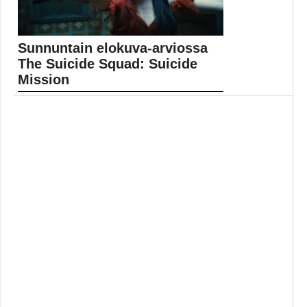
Sunnuntain elokuva-arviossa
The Suicide Squad: Suicide
Mission
On sunnuntai, ja nyt Gamereactorin avustaja Petter
Lundberg arvioi elokuvan The Suicide Squad: Suicide
Mission. Lue elokuva-arvio täältä. Lue koko artikkeli:
https://www.gamereactor.fi/uutiset/912573/Sunnuntain+elokuvaarviossa+The
Yleinen