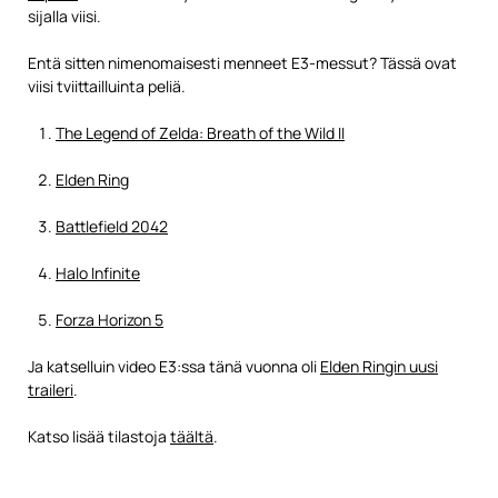
sijalla viisi.
Entä sitten nimenomaisesti menneet E3-messut? Tässä ovat
viisi tviittailluinta peliä.
The Legend of Zelda: Breath of the Wild II
Elden Ring
Battlefield 2042
Halo Infinite
Forza Horizon 5
Ja katselluin video E3:ssa tänä vuonna oli
Elden Ringin uusi
traileri
.
Katso lisää tilastoja
täältä
.