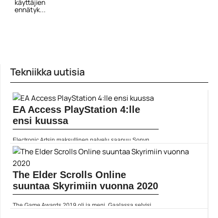
käyttäjien
ennätyk...
Tekniikka uutisia
EA Access PlayStation 4:lle
ensi kuussa
Electronic Artsin maksullinen palvelu saapuu Sonyn
konsolille heinäkuussa. ]]> Lue koko artikkeli:
https://www.gamereactor.fi/uutiset/658813/EA+Access+PlayStation+4lle+ensi
rs=rss...
Yleinen
The Elder Scrolls Online
suuntaa Skyrimiin vuonna 2020
The Game Awards 2019 oli ja meni. Gaalassa selvisi
melkoinen joukko uusia pelijulkistuksia. Näistä yksi oli