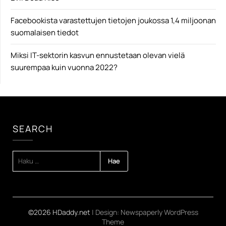
Facebookista varastettujen tietojen joukossa 1,4 miljoonan
suomalaisen tiedot
Miksi IT-sektorin kasvun ennustetaan olevan vielä
suurempaa kuin vuonna 2022?
SEARCH
HAKU:
©2026 HDaddy.net
| Design:
Newspaperly WordPress
Theme