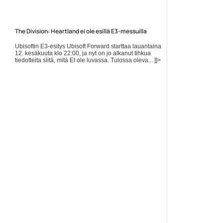
The Division: Heartland ei ole esillä E3-messuilla
Ubisoftin E3-esitys Ubisoft Forward starttaa lauantaina
12. kesäkuuta klo 22:00, ja nyt on jo alkanut tihkua
tiedotteita siitä, mitä EI ole luvassa. Tulossa oleva... ]]>
Lue koko artikkeli:
https://www.gamereactor.fi/uutiset/856933/The+Division+H...
Yleinen