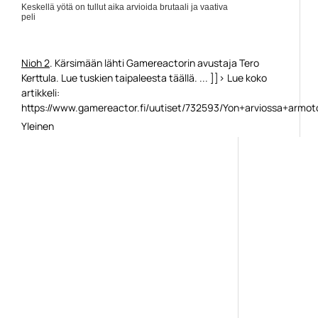
Keskellä yötä on tullut aika arvioida brutaali ja vaativa
peli
Nioh 2
. Kärsimään lähti Gamereactorin avustaja Tero
Kerttula. Lue tuskien taipaleesta täällä. ... ]]> Lue koko
artikkeli:
https://www.gamereactor.fi/uutiset/732593/Yon+arviossa+armoto
Yleinen