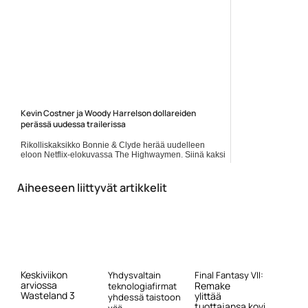
Kevin Costner ja Woody Harrelson dollareiden
perässä uudessa trailerissa
Rikolliskaksikko Bonnie & Clyde herää uudelleen
eloon Netflix-elokuvassa The Highwaymen. Siinä kaksi
entistä Texas Ranger -lainvalvojaa (Kevin Costner ja
Woody Harrelson)... Lue koko artikkeli:
https://www.gamereactor.fi/uutiset/619313/Kevin+Cost...
Aiheeseen liittyvät artikkelit
Yleinen
Keskiviikon
Yhdysvaltain
Final Fantasy VII:
arviossa
Remake
teknologiafirmat
Wasteland 3
ylittää
yhdessä taistoon
tuottajansa kovi...