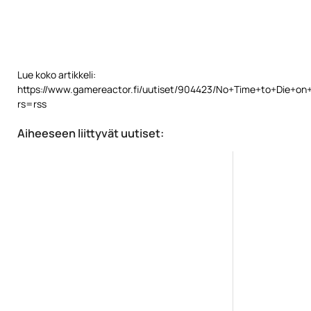
Lue koko artikkeli:
https://www.gamereactor.fi/uutiset/904423/No+Time+to+Die+on+
rs=rss
Aiheeseen liittyvät uutiset: