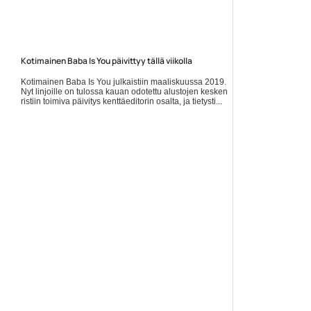
Kotimainen Baba Is You päivittyy tällä viikolla
Kotimainen Baba Is You julkaistiin maaliskuussa 2019.
Nyt linjoille on tulossa kauan odotettu alustojen kesken
ristiin toimiva päivitys kenttäeditorin osalta, ja tietysti...
Lue koko artikkeli:
https://www.gamereactor.fi/uutiset/901383/Kotimainen+B...
Yleinen