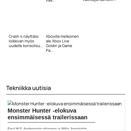
vää...
Crash 4 näyttäisi
Xboxilla melkoinen
loikkivan myös
ale Xbox Live
uudelle konsolisu...
Goldin ja Game
Pa...
Tekniikka uutisia
Monster Hunter -elokuva
ensimmäisessä trailerissaan
Paul W.S. Andersonin ohjaama ja Milla Jovovichin