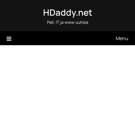
Skip
HDaddy.net
to
content
Peli, IT ja www uutisia
Menu