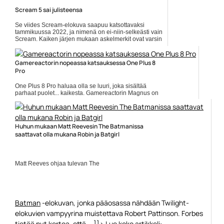
Scream 5 sai julisteensa
Se viides Scream-elokuva saapuu katsottavaksi
tammikuussa 2022, ja nimenä on ei-niin-selkeästi vain
Scream. Kaiken järjen mukaan askelmerkit ovat varsin
tutut... Lue koko artikkeli:
https://www.gamereactor.fi/uutiset/902893/Scream+5+sai+julisteensa...
Gamereactorin nopeassa katsauksessa One Plus 8
Yleinen
Pro
One Plus 8 Pro haluaa olla se luuri, joka sisältää
parhaat puolet... kaikesta. Gamereactorin Magnus on
testannut laitetta jonkin aikaa, ja kertoo nyt
Gamereactorin... ]]> Lue koko artikkeli:
https://www.gamereactor.fi/uutiset/761723/Gamereactori...
Yleinen
Huhun mukaan Matt Reevesin The Batmanissa
saattavat olla mukana Robin ja Batgirl
Matt Reeves ohjaa tulevan The
Batman
-elokuvan, jonka pääosassa nähdään Twilight-
elokuvien vampyyrina muistettava Robert Pattinson. Forbes
tietää nyt kertoa, että... ]]> Lue koko artikkeli: