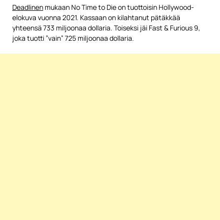
Deadlinen
mukaan No Time to Die on tuottoisin Hollywood-
elokuva vuonna 2021. Kassaan on kilahtanut pätäkkää
yhteensä 733 miljoonaa dollaria. Toiseksi jäi Fast & Furious 9,
joka tuotti ”vain” 725 miljoonaa dollaria.