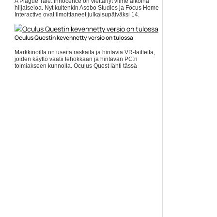
A Plague Tale: Innocence on viettänyt viime aikoina
hiljaiseloa. Nyt kuitenkin Asobo Studios ja Focus Home
Interactive ovat ilmoittaneet julkaisupäiväksi 14.
toukokuuta... Lue koko artikkeli:
https://www.gamereactor.fi/uutiset/610303/A+Plague+Tale+In...
Oculus Questin kevennetty versio on tulossa
Yleinen
Markkinoilla on useita raskaita ja hintavia VR-laitteita,
joiden käyttö vaatii tehokkaan ja hintavan PC:n
toimiakseen kunnolla. Oculus Quest lähti tässä
trendissä ihan... ]]> Lue koko artikkeli:
https://www.gamereactor.fi/uutiset/748733/Oculus+Qu...
Yleinen