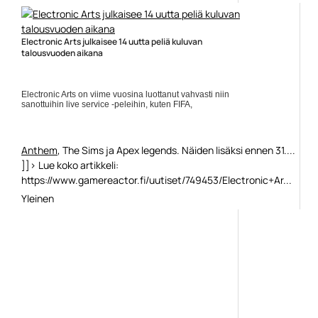
rs=rss...
Yleinen
Electronic Arts julkaisee 14 uutta peliä kuluvan
talousvuoden aikana
Electronic Arts on viime vuosina luottanut vahvasti niin
sanottuihin live service -peleihin, kuten FIFA,
Anthem
, The Sims ja Apex legends. Näiden lisäksi ennen 31....
]]> Lue koko artikkeli:
https://www.gamereactor.fi/uutiset/749453/Electronic+Ar...
Yleinen