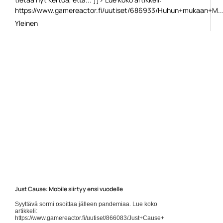
https://www.gamereactor.fi/uutiset/686933/Huhun+mukaan+M..
Yleinen
Just Cause: Mobile siirtyy ensi vuodelle
Syyttävä sormi osoittaa jälleen pandemiaa. Lue koko
artikkeli:
https://www.gamereactor.fi/uutiset/866083/Just+Cause+Mobile+siirtyy+ensi+