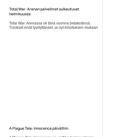
Total War: Arenan palvelimet sulkeutuvat
helmikuussa
Total War: Arenassa oli tänä vuonna betatestinsä.
Tulokset eivät tyydyttäneet, ja nyt ilmoituksen mukaan
palvelimet sulkeutuvat 22. helmikuuta 2019 klo 12:00
Suomen... Lue koko artikkeli:
https://www.gamereactor.fi/uutiset/594023/Total+War+Arenan+pal...
Yleinen
A Plague Tale: Innocence päivättiin