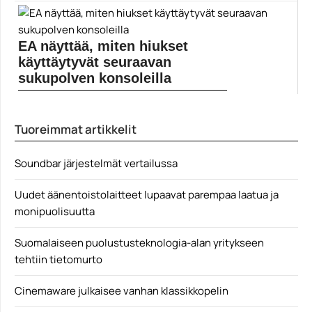
ärsyttävällä tavalla ranskaksi korostava Merovingian, ja
tämä hahmo oli myös naimisissa Monica Belluccin
esittämän... ]]> Lue koko artikkeli:
https://www.gamereactor.fi/uutiset/718673/The+Matrix+.
EA näyttää, miten hiukset
..
Yleinen
käyttäytyvät seuraavan
sukupolven konsoleilla
Uudessa konsolisukupolvessa yksi kiinnostavimmista
asioista on aina ollut graafisen loiston lisääntyminen
konetehojen kasvaessa. Sama pätee toki DICE-studion
Tuoreimmat artikkelit
guruihin,... Lue koko artikkeli:
https://www.gamereactor.fi/uutiset/647573/EA+nayttaa+
miten+...
Soundbar järjestelmät vertailussa
Yleinen
Uudet äänentoistolaitteet lupaavat parempaa laatua ja
monipuolisuutta
Suomalaiseen puolustusteknologia-alan yritykseen
tehtiin tietomurto
Cinemaware julkaisee vanhan klassikkopelin