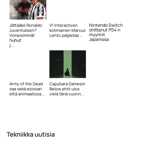
Nintendo Switch
Jättääkö Ronaldo
V1 Interactiven
ohittanut PS4:n
Juventuksen?
kotimainen Marcus
myynnit
Viimeisimmät
Lehto paljastaa ...
Japanissa
huhut
j...
Army of the Dead
Capybara Gamesin
saa sekä esiosan
Below ehtii ulos
että animaatiosa...
vielä tänä vuonn...
Tekniikka uutisia