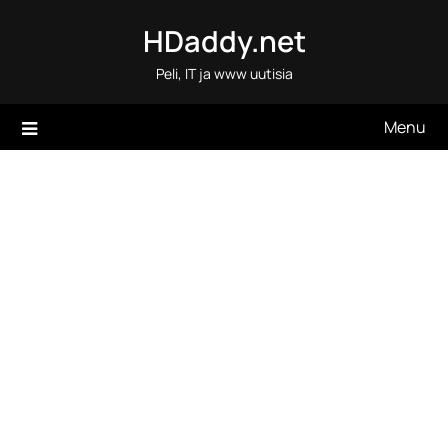
Skip
HDaddy.net
to
content
Peli, IT ja www uutisia
Menu