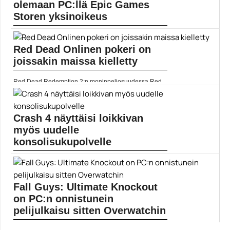
olemaan PC:llä Epic Games
Storen yksinoikeus
Summer Game Festin yhteydessä kesäkuussa
varmistui, että Souls-like-peli Salt and Sanctuaryn
Red Dead Onlinen pokeri on
jatko-osa Salt and Sacrifice julkaistaan Playstationille
ja PC:lle vuoden... Lue koko artikkeli:
joissakin maissa kielletty
https://www.gamereactor.fi/uutiset/894133/Salt+and+Sacrifi...
Yleinen
Red Dead Redemption 2:n moninpeliosuudessa Red
Dead Onlinessa yksi iso osuus on pelata erilaisia
tarjolla olevia minipelejä, joista yksi on tietenkin
perinteinen pokeri.... Lue koko artikkeli:
https://www.gamereactor.fi/uutiset/646683/Red+Dead+Online...
Crash 4 näyttäisi loikkivan
Yleinen
myös uudelle
konsolisukupolvelle
Kaksoishyppy nykykonsoleilta tulevalle laitteistolle. ]]>
Lue koko artikkeli:
https://www.gamereactor.fi/uutiset/789893/Crash+4+nayttaisi+loikkivan+myos
rs=rss...
Fall Guys: Ultimate Knockout
Yleinen
on PC:n onnistunein
pelijulkaisu sitten Overwatchin