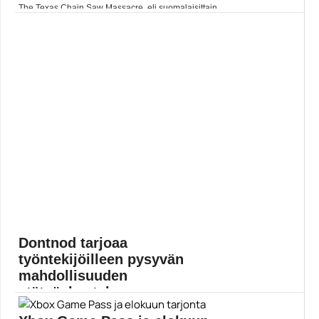
The Texas Chain Saw Massacre, eli suomalaisittain
Texasin moottorisahamurhat, on vuonna 1974
valmistunut poikkeuksellisen kuuluisa ja ahdistava
kauhuelokuva. Toisaalta... Lue koko artikkeli:
https://www.gamereactor.fi/uutiset/909243/The+Texas+
Chain...
Yleinen
Dontnod tarjoaa
työntekijöilleen pysyvän
mahdollisuuden
etätyöskentelyyn