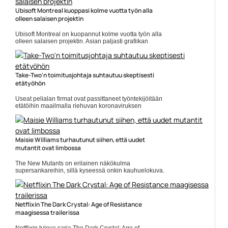
Yleinen
Ubisoft Montreal kuoppasi kolme vuotta työn alla
olleen salaisen projektin
Ubisoft Montreal on kuopannut kolme vuotta työn alla
olleen salaisen projektin. Asian paljasti grafiikan
ohjelmoija Louis de Carufel, jonka Twitter-viestit on
sittemmin... ]]> Lue koko artikkeli:
https://www.gamereactor.fi/uutiset/712843/Ubisoft+...
Yleinen
Take-Two'n toimitusjohtaja suhtautuu skeptisesti
etätyöhön
Useat pelialan firmat ovat passittaneet työntekijöitään
etätöihin maailmalla riehuvan koronaviruksen
leviämisen hidastamiseksi. Tätä on tehnyt muun
muassa Halosta ja... ]]> Lue koko artikkeli:
https://www.gamereactor.fi/uutiset/732783/TakeTwon+to...
Yleinen
Maisie Williams turhautunut siihen, että uudet
mutantit ovat limbossa
The New Mutants on erilainen näkökulma
supersankareihin, sillä kyseessä onkin kauhuelokuva.
Ensi-iltaan rainan pitäisi saapua elokuun alussa
ainakin Atlantin toisella... Lue koko artikkeli:
https://www.gamereactor.fi/uutiset/630763/Maisie+Williams+tu...
Yleinen
Netflixin The Dark Crystal: Age of Resistance
maagisessa trailerissa