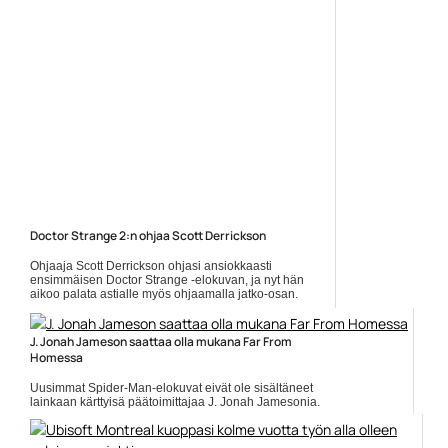
Doctor Strange 2:n ohjaa Scott Derrickson
Ohjaaja Scott Derrickson ohjasi ansiokkaasti
ensimmäisen Doctor Strange -elokuvan, ja nyt hän
aikoo palata astialle myös ohjaamalla jatko-osan.
Muissa osissa nähdään... Lue koko artikkeli:
https://www.gamereactor.fi/uutiset/600463/Doctor+Strange+2n+o...
J. Jonah Jameson saattaa olla mukana Far From
Yleinen
Homessa
Uusimmat Spider-Man-elokuvat eivät ole sisältäneet
lainkaan kärttyisä päätoimittajaa J. Jonah Jamesonia.
Nyt kuitenkin Spider-Man: Far From Home -tuottaja Eric
Hauserman... Lue koko artikkeli:
https://www.gamereactor.fi/uutiset/643743/J+Jonah+Jameson...