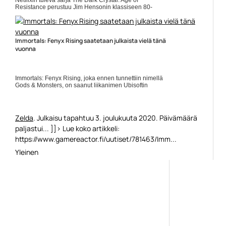
Netflixin tuleva sarja The Dark Crystal: Age of
Resistance perustuu Jim Hensonin klassiseen 80-
luvun elokuvaan Tumma kristalli. Tarinallisesti uusi
sarja sijoittuu vuosia... Lue koko artikkeli:
https://www.gamereactor.fi/uutiset/650193/Netflixin+The+...
Yleinen
Immortals: Fenyx Rising saatetaan julkaista vielä tänä
vuonna
Immortals: Fenyx Rising, joka ennen tunnettiin nimellä
Gods & Monsters, on saanut liikanimen Ubisoftin
Zelda
. Julkaisu tapahtuu 3. joulukuuta 2020. Päivämäärä
paljastui... ]]> Lue koko artikkeli:
https://www.gamereactor.fi/uutiset/781463/Imm...
Yleinen