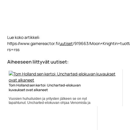
Lue koko artikkeli:
https://www.gamereactor.fi/
uutiset
/919663/Moon+Knightin+tuotta
rs=rss
Aiheeseen liittyvät uutiset:
Tom Holland sen kertoi: Uncharted-elokuvan
kuvaukset ovat alkaneet
Vuosien huhuiluiden ja yritysten jälkeen se on nyt
tapahtunut. Uncharted-elokuvan ohjaa Venomista ja
Zombielandista muistettava Ruben Fleischer.
Pääosassa nuorena... ]]> Lue koko artikkeli:
https://www.gamereactor.fi/uutiset/766853/Tom+Holland+s...
Yleinen