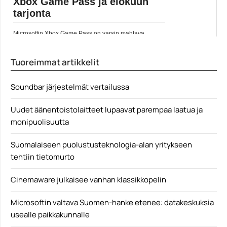
Xbox Game Pass ja elokuun
Life is Strange -peleistään tunnettu Dontnod
Entertainment tekee pysyvän muutoksen toimintaansa.
tarjonta
Tästä lähtien työntekijät voivat Pariisin ja Montrealin
toimipisteissä... Lue koko artikkeli:
https://www.gamereactor.fi/uutiset/882273/Dontnod+tarj
Microsoftin Xbox Game Pass on varsin mahtava
oaa...
palvelu, joka jatkaa monipuolistumistaan myös
Yleinen
elokuussa. Ashes Cricket on jo linjoilla, ja samoin on
Pandemic. PC:llä Game... ]]> Lue koko artikkeli:
Tuoreimmat artikkelit
https://www.gamereactor.fi/uutiset/667163/Xbox+Game.
..
Yleinen
Soundbar järjestelmät vertailussa
Uudet äänentoistolaitteet lupaavat parempaa laatua ja
monipuolisuutta
Suomalaiseen puolustusteknologia-alan yritykseen
tehtiin tietomurto
Cinemaware julkaisee vanhan klassikkopelin
Microsoftin valtava Suomen-hanke etenee: datakeskuksia
usealle paikkakunnalle