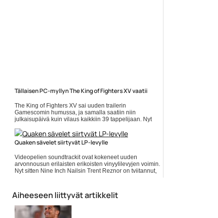
Tällaisen PC-myllyn The King of Fighters XV vaatii
The King of Fighters XV sai uuden trailerin
Gamescomin humussa, ja samalla saatiin niin
julkaisupäivä kuin vilaus kaikkiin 39 tappelijaan. Nyt
sitten Steam tietää kertoa... Lue koko artikkeli:
https://www.gamereactor.fi/uutiset/878993/Tallaisen+PCm...
Quaken sävelet siirtyvät LP-levylle
Yleinen
Videopelien soundtrackit ovat kokeneet uuden
arvonnousun erilaisten erikoisten vinyylilevyjen voimin.
Nyt sitten Nine Inch Nailsin Trent Reznor on tviitannut,
että... ]]> Lue koko artikkeli:
https://www.gamereactor.fi/uutiset/785523/Quaken+savele...
Aiheeseen liittyvät artikkelit
Yleinen