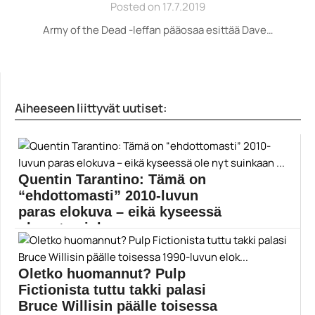
Posted on 17.7.2019
Army of the Dead -leffan pääosaa esittää Dave…
Aiheeseen liittyvät uutiset:
Quentin Tarantino: Tämä on
“ehdottomasti” 2010-luvun
paras elokuva – eikä kyseessä
ole nyt suinkaan ...
Quentin Tarantinon mielestä 2010-luvun parhaan
elokuvan on ohjannut...
Oletko huomannut? Pulp
Aaron Sorkin
Fictionista tuttu takki palasi
Bruce Willisin päälle toisessa