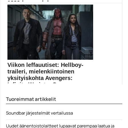
1990-luvun elok...
TV5 esittää tiistain ja keskiviikon välisenä yönä Bruce...
Elokuvauutiset
Viikon leffauutiset: Hellboy-
traileri, mielenkiintoinen
yksityiskohta Avengers:
Infinity Warista, Ge...
Muropaketin toimitus kokosi samalle sivulle kaikki
Tuoreimmat artikkelit
viikon 51/2018...
Elokuvauutiset
Soundbar järjestelmät vertailussa
Uudet äänentoistolaitteet lupaavat parempaa laatua ja