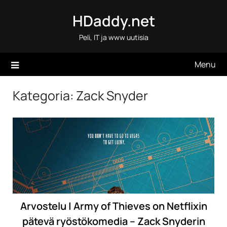
Skip
HDaddy.net
to
content
Peli, IT ja www uutisia
Menu
Kategoria:
Zack Snyder
Arvostelu | Army of Thieves on Netflixin
pätevä ryöstökomedia – Zack Snyderin