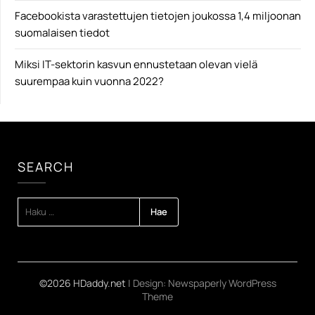
Facebookista varastettujen tietojen joukossa 1,4 miljoonan
suomalaisen tiedot
Miksi IT-sektorin kasvun ennustetaan olevan vielä
suurempaa kuin vuonna 2022?
SEARCH
HAKU:
©2026 HDaddy.net
| Design:
Newspaperly WordPress
Theme