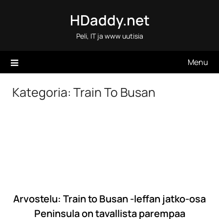
Skip
HDaddy.net
to
content
Peli, IT ja www uutisia
Menu
Kategoria:
Train To Busan
Arvostelu: Train to Busan -leffan jatko-osa
Peninsula on tavallista parempaa