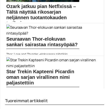
Ozark jatkuu pian Netflxissä –
Tältä näyttää rikosarjan
neljännen tuotantokauden
traileri
Ozark-sarjan neljäs tuotantokausi jää sen viimeiseksi.
Netflix on...
Seuraavan Thor-elokuvan
Elokuvat
sankari sairastaa rintasyöpää?
Thor: Love and Thunder -elokuvassa nähdään
naispuolinen Thor....
Chris Hemsworth
Star Trekin Kapteeni Picardin
oman sarjan virallinen nimi
paljastettiin
Kapteeni Picardin omaa sarjaa ei nähdäkään
Suomessa Netflixissä....
Tuoreimmat artikkelit
Elokuvat