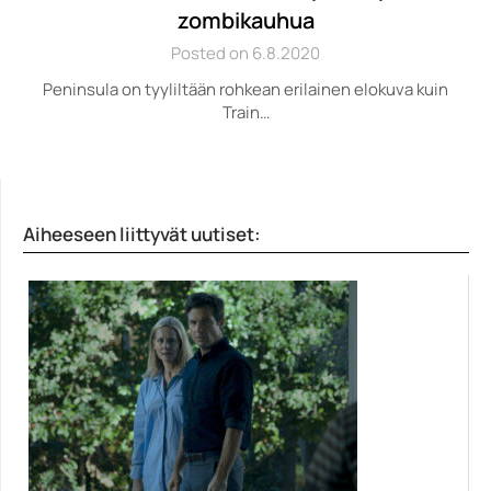
zombikauhua
Posted on 6.8.2020
Peninsula on tyyliltään rohkean erilainen elokuva kuin
Train…
Aiheeseen liittyvät uutiset: