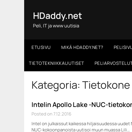
Skip
to
HDaddy.net
content
Peli, IT ja www uutisia
ETUSIVU
MIKÄ HDADDY.NET?
PELISIV
TIETOTEKNIIKKAUUTISET
PELIARVOSTELU
Kategoria:
Tietokone
Intelin Apollo Lake -NUC-tietokon
Posted on 7.12.2016
Intel on julkaissut kaikessa hiljaisuudessa uude
NUC-kokoonpanoista uutisoi muun muassa Lili…