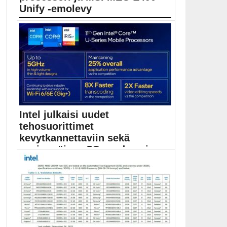
Unify -emolevy
Intelin uusi prosessorisukupolvi on aina
mielenkiintoinen tapaus. Luvassa...
Core i9-10900K
Intel julkaisi uudet
tehosuorittimet
kevytkannettaviin sekä
ensimmäisen 5G-modeeminsa
Virtuaalisesti järjestettävä Computex polkaistiin
käyntiin aamulla. Intelin oli...
Computex