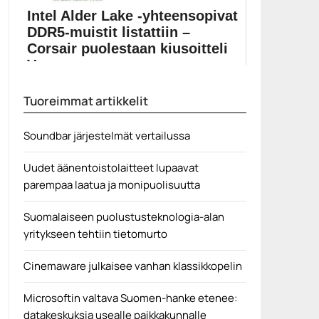
Intel Alder Lake -yhteensopivat
DDR5-muistit listattiin –
Corsair puolestaan kiusoitteli
Vengeance-m...
Jos olet jo innokkaasti hankkimassa rautaa tulevaan
Tuoreimmat artikkelit
Alder...
Alder Lake
Soundbar järjestelmät vertailussa
Uudet äänentoistolaitteet lupaavat
parempaa laatua ja monipuolisuutta
Suomalaiseen puolustusteknologia-alan
yritykseen tehtiin tietomurto
Cinemaware julkaisee vanhan klassikkopelin
Microsoftin valtava Suomen-hanke etenee:
datakeskuksia usealle paikkakunnalle