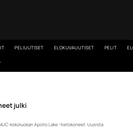
UT
PELIUUTISET
ELOKUVAUUTISET
PELIT
EL
T
eet julki
t NUC-kokoluokan Apollo Lake -tietokoneet. Uusista