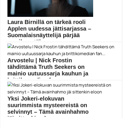
Laura Birnillä on tärkeä rooli
Applen uudessa jättisarjassa –
Suomalaisnäyttelijä pärjää
maailmantäh...
Laura Birn tekee yhden Foundation-tieteissarjan
parhaista roolisuorituksista. Suomalaisnäyttelijä...
Arvostelu | Nick Frostin
Apple TV Plus
tähdittämä Truth Seekers on
mainio uutuussarja kauhun ja
brittikomedian fan...
Kaksikko Nick Frost ja Simon Pegg ovat omaperäisen...
Amazon Prime Video
Yksi Jokeri-elokuvan
suurimmista mysteereistä on
selvinnyt – Tämä avainhahmo
jäi sittenkin eloon