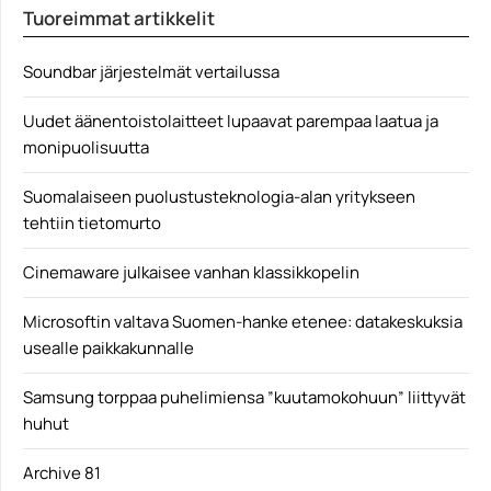
Varoitus: Luvassa juonipaljastuksia Jokeri-elokuvasta.
Tuoreimmat artikkelit
Kuten Joaquin Phoenixin tähdittämän...
Elokuvauutiset
Soundbar järjestelmät vertailussa
Uudet äänentoistolaitteet lupaavat parempaa laatua ja
monipuolisuutta
Suomalaiseen puolustusteknologia-alan yritykseen
tehtiin tietomurto
Cinemaware julkaisee vanhan klassikkopelin
Microsoftin valtava Suomen-hanke etenee: datakeskuksia
usealle paikkakunnalle
Samsung torppaa puhelimiensa ”kuutamokohuun” liittyvät
huhut
Archive 81