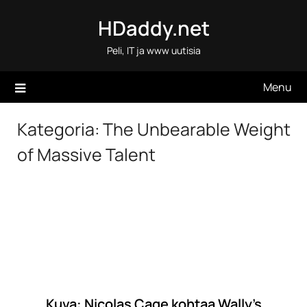
Skip
HDaddy.net
to
content
Peli, IT ja www uutisia
Menu
Kategoria:
The Unbearable Weight
of Massive Talent
Kuva: Nicolas Cage kohtaa Wally’s