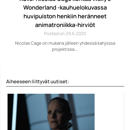
Wonderland -kauhuelokuvassa
huvipuiston henkiin heränneet
animatroniikka-hirviöt
Posted on 29.6.2020
Nicolas Cage on mukana jälleen yhdessä kahjossa
projektissa….
Aiheeseen liittyvät uutiset: