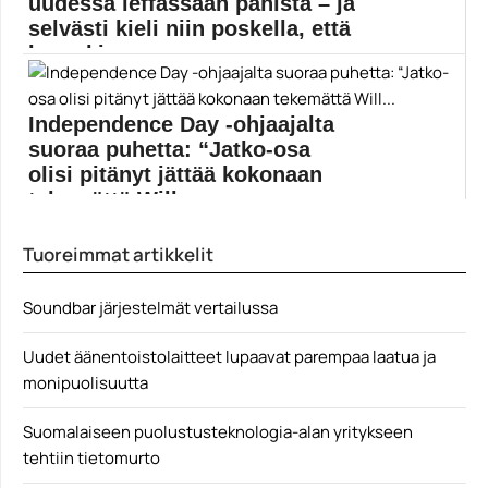
uudessa leffassaan pahista – ja
selvästi kieli niin poskella, että
korvakin...
Segan legendaarisesta Sonic-siilistä on tehty hahmon
iästä huolimatta...
Independence Day -ohjaajalta
elokuvajulisteet
suoraa puhetta: “Jatko-osa
olisi pitänyt jättää kokonaan
tekemättä Will...
Tehostespekaatteli Independence Day sai hirveän
Tuoreimmat artikkelit
vääntämisen jälkeen jatko-osan...
Elokuvauutiset
Soundbar järjestelmät vertailussa
Uudet äänentoistolaitteet lupaavat parempaa laatua ja
monipuolisuutta
Suomalaiseen puolustusteknologia-alan yritykseen
tehtiin tietomurto