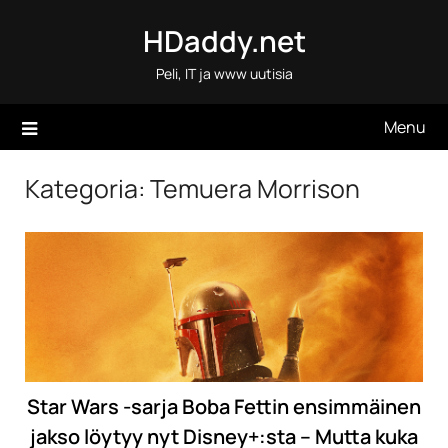
Skip
HDaddy.net
to
content
Peli, IT ja www uutisia
Menu
Kategoria:
Temuera Morrison
Star Wars -sarja Boba Fettin ensimmäinen
jakso löytyy nyt Disney+:sta – Mutta kuka