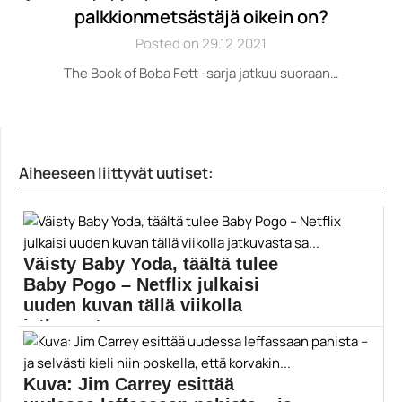
palkkionmetsästäjä oikein on?
Posted on 29.12.2021
The Book of Boba Fett -sarja jatkuu suoraan…
Aiheeseen liittyvät uutiset:
Väisty Baby Yoda, täältä tulee
Baby Pogo – Netflix julkaisi
uuden kuvan tällä viikolla
jatkuvasta sa...
Netflix-sarja The Umbrella Academy jatkuu toisen
tuotantokauden myötä...
Kuva: Jim Carrey esittää
Elokuvat