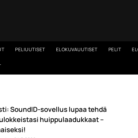
UT
PELIUUTISET
ELOKUVAUUTISET
PELIT
EL
T
sti: SoundID-sovellus lupaa tehdä
ulokkeistasi huippulaadukkaat –
maiseksi!