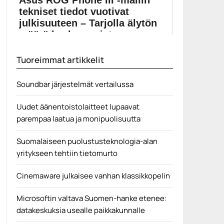
Asus ROG Phone III -mallin
tekniset tiedot vuotivat
julkisuuteen – Tarjolla älytön
määrä keskusmuist...
ASUS ROG Phone III tulee teknisten ominaisuuksiensa
Tuoreimmat artikkelit
puolesta...
Asus
Soundbar järjestelmät vertailussa
Uudet äänentoistolaitteet lupaavat
parempaa laatua ja monipuolisuutta
Suomalaiseen puolustusteknologia-alan
yritykseen tehtiin tietomurto
Cinemaware julkaisee vanhan klassikkopelin
Microsoftin valtava Suomen-hanke etenee:
datakeskuksia usealle paikkakunnalle