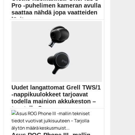
Pro -puhelimen kameran avulla
saattaa nähdä jopa vaatteiden
lävitse
OnePlus 8 Pro -puhelimen värisuodatuskameran
avulla saattaa nähdä...
Mobiili
Uudet langattomat Grell TWS/1
-nappikuulokkeet tarjoavat
todella mainion akkukeston –
taustalla Senn...
Täyslangattomat Grell TWS/1 -kuulokkeet tarjoavat
enintään 45 tunnin...
langattomat kuulokkeet