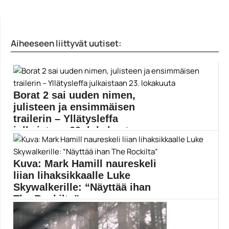
Aiheeseen liittyvät uutiset:
Borat 2 sai uuden nimen,
julisteen ja ensimmäisen
trailerin – Yllätysleffa
julkaistaan 23. lokakuuta
Amazon Prime Video on julkaissut ensimmäisen
virallisen trailerin...
Kuva: Mark Hamill naureskeli
Borat
liian lihaksikkaalle Luke
Skywalkerille: “Näyttää ihan
The Rockilta”
Erilaisia Star Wars -aiheisia fanituotteita on nähty
vuosikymmenten...