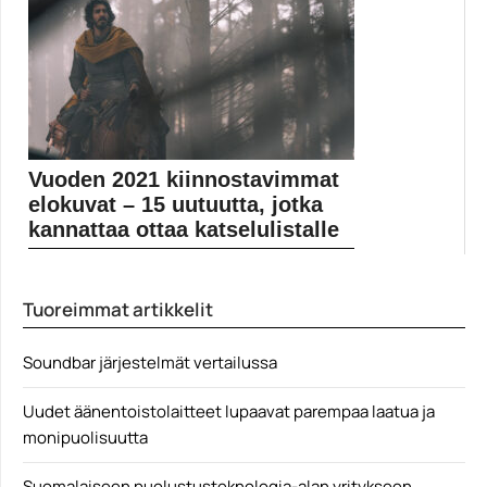
Dwayne Johnson
Vuoden 2021 kiinnostavimmat
elokuvat – 15 uutuutta, jotka
kannattaa ottaa katselulistalle
Muropaketin elokuvatoimitus on perinteiseen tapaan
valinnut omat suosikkinsa...
Tuoreimmat artikkelit
Elokuva-artikkelit
Soundbar järjestelmät vertailussa
Uudet äänentoistolaitteet lupaavat parempaa laatua ja
monipuolisuutta
Suomalaiseen puolustusteknologia-alan yritykseen