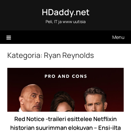
Skip
HDaddy.net
to
content
Peli, IT ja www uutisia
Menu
Kategoria:
Ryan Reynolds
Red Notice -traileri esittelee Netflixin
historian suurimman elokuvan – Ensi-ilta