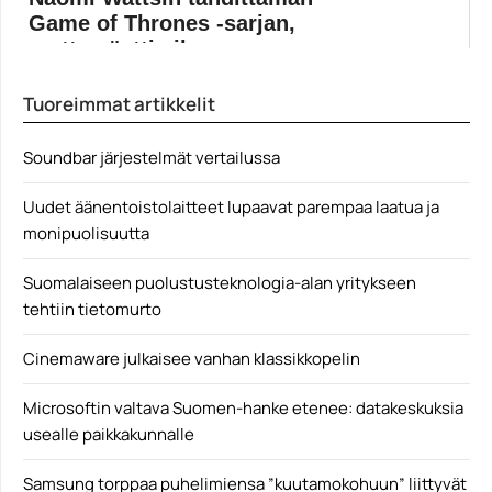
Game of Thrones -sarjan,
mutta näytti vihre...
HBO teki radikaaleja päätöksiä Game of Thrones -
Tuoreimmat artikkelit
spinoff-sarjojen...
Elokuvat
Soundbar järjestelmät vertailussa
Uudet äänentoistolaitteet lupaavat parempaa laatua ja
monipuolisuutta
Suomalaiseen puolustusteknologia-alan yritykseen
tehtiin tietomurto
Cinemaware julkaisee vanhan klassikkopelin
Microsoftin valtava Suomen-hanke etenee: datakeskuksia
usealle paikkakunnalle
Samsung torppaa puhelimiensa ”kuutamokohuun” liittyvät