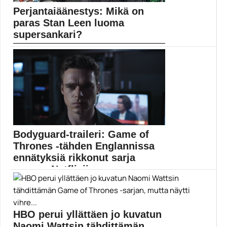
Perjantaiäänestys: Mikä on
paras Stan Leen luoma
supersankari?
Stan Lee on kuollut – kauan eläköön Stan...
Elokuvauutiset
Bodyguard-traileri: Game of
Thrones -tähden Englannissa
ennätyksiä rikkonut sarja
saapuu Netflixiin
BBC:n Bodyguard-sarja keräsi kriitikoiden kehut ja
rikkoi katsojaennätyksiä....
BBC One
HBO perui yllättäen jo kuvatun
Naomi Wattsin tähdittämän