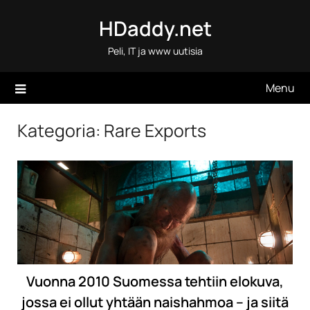
Skip
HDaddy.net
to
content
Peli, IT ja www uutisia
Menu
Kategoria:
Rare Exports
Vuonna 2010 Suomessa tehtiin elokuva,
jossa ei ollut yhtään naishahmoa – ja siitä