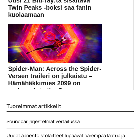
Uusi 21 Blu-ray:tä sisältävä
Twin Peaks -boksi saa fanin
kuolaamaan
Twin Peaks -jättilootassa on kuusi tuntia uutta
bonusmateriaalia. ...
David Lynch
Spider-Man: Across the Spider-
Versen traileri on julkaistu –
Hämähäkkimies 2099 on
mukana Into the S...
Sony Pictures on julkaissut ensimmäisen trailerin
Tuoreimmat artikkelit
Spider-Man: Into...
elokuvatrailerit
Soundbar järjestelmät vertailussa
Uudet äänentoistolaitteet lupaavat parempaa laatua ja