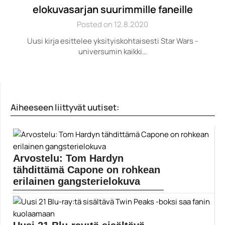
elokuvasarjan suurimmille faneille
Posted on 12.8.2020
Uusi kirja esittelee yksityiskohtaisesti Star Wars -
universumin kaikki…
Aiheeseen liittyvät uutiset:
Arvostelu: Tom Hardyn
tähdittämä Capone on rohkean
erilainen gangsterielokuva
Ohjaaja Josh Trank syytti studiota Fantastic Four -
elokuvansa...
Al Capone