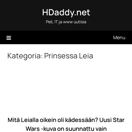
Skip
HDaddy.net
to
content
Peli, IT ja www uutisia
Menu
Kategoria:
Prinsessa Leia
Mitä Leialla oikein oli kädessään? Uusi Star
Wars -kuva on suunnattu vain