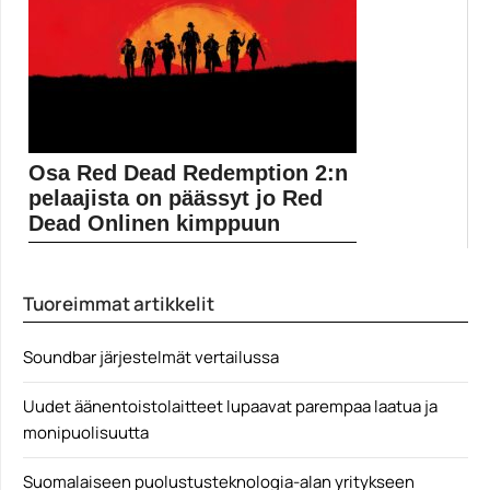
Amazon kaavailee julkaisevansa oman pelikonsolin,
jolla se lähtee...
Amazon
Osa Red Dead Redemption 2:n
pelaajista on päässyt jo Red
Dead Onlinen kimppuun
Xbox Onen saavutukset paljastavat, että hyvin pieni
osa...
Tuoreimmat artikkelit
Pelit
Soundbar järjestelmät vertailussa
Uudet äänentoistolaitteet lupaavat parempaa laatua ja
monipuolisuutta
Suomalaiseen puolustusteknologia-alan yritykseen