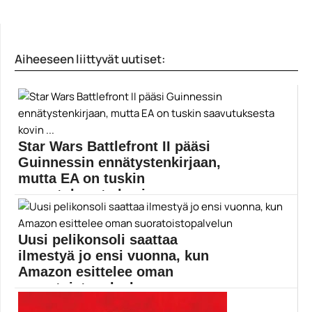
Aiheeseen liittyvät uutiset:
Star Wars Battlefront II pääsi
Guinnessin ennätystenkirjaan,
mutta EA on tuskin
saavutuksesta kovin ...
Star Wars Battlefront II:n mikromaksuja ympäröi
julkaisun aikaan...
Uusi pelikonsoli saattaa
EA
ilmestyä jo ensi vuonna, kun
Amazon esittelee oman
suoratoistopalvelun