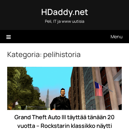
Skip
HDaddy.net
to
content
Peli, IT ja www uutisia
Menu
Kategoria:
pelihistoria
Grand Theft Auto III täyttää tänään 20
vuotta – Rockstarin klassikko näytti