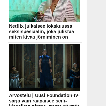
Netflix julkaisee lokakuussa
seksispesiaalin, joka julistaa
miten kivaa jörniminen on
Netflix lupaa Sex: Unzippedin olevan heidän irstain
komediaspesiaalinsa. ...
Elokuvat
Arvostelu | Uusi Foundation-tv-
sarja vain raapaisee scifi-