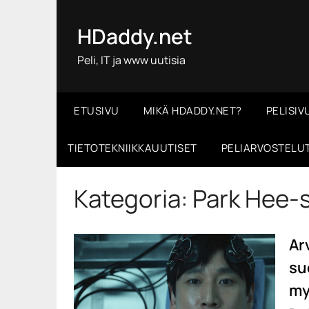
Skip
to
HDaddy.net
content
Peli, IT ja www uutisia
ETUSIVU
MIKÄ HDADDY.NET?
PELISIV
TIETOTEKNIIKKAUUTISET
PELIARVOSTELU
Kategoria:
Park Hee-
Arv
su
my