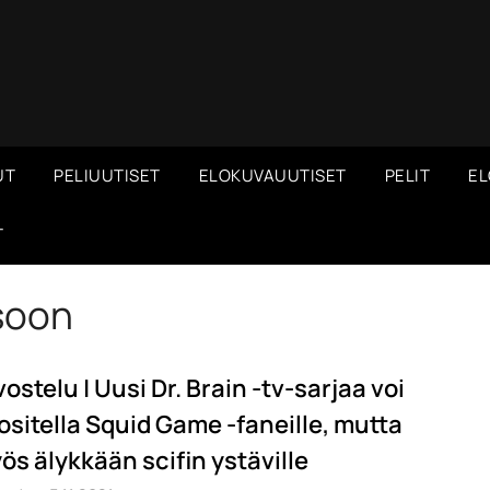
UT
PELIUUTISET
ELOKUVAUUTISET
PELIT
EL
T
soon
ostelu | Uusi Dr. Brain -tv-sarjaa voi
ositella Squid Game -faneille, mutta
ös älykkään scifin ystäville