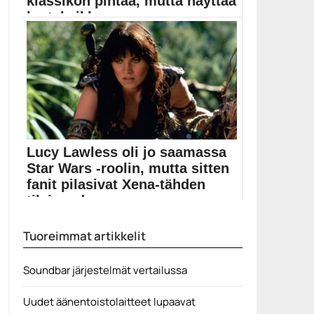
klassikon pintaa, mutta näyttää
kertakaikk...
Isaac Asimovin Säätiö-kirjoihin pohjaavan ja
jättibudjetilla tehdyn Foundation-tv-sarjan...
Apple TV Plus
Lucy Lawless oli jo saamassa
Star Wars -roolin, mutta sitten
fanit pilasivat Xena-tähden
tilaisuuden...
Gina Carano sai potkut The Mandalorian -sarjasta.
Tuoreimmat artikkelit
Star...
Elokuvat
Soundbar järjestelmät vertailussa
Uudet äänentoistolaitteet lupaavat