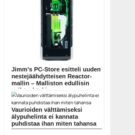
Jimm’s PC-Store esitteli uuden
nestejäähdytteisen Reactor-
mallin – Malliston edullisin
vaihtoehtokin...
Jimm’s PC-Store on julkistanut uuden mallin
vesijäähdytteisen tietokoneen...
Vaurioiden välttämiseksi
Jimm's
älypuhelinta ei kannata
puhdistaa ihan miten tahansa