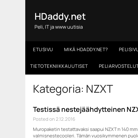
Skip
to
HDaddy.net
content
Peli, IT ja www uutisia
ETUSIVU
MIKÄ HDADDY.NET?
PELISIV
TIETOTEKNIIKKAUUTISET
PELIARVOSTELU
Kategoria:
NZXT
Testissä nestejäähdytteinen NZX
Posted on 2.12.2016
Muropaketin testattavaksi saapui NZXT:n 140 mm:
valmisnestecooleri. Tämän vuosikymmenen puole