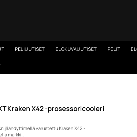
UT
PELIUUTISET
ELOKUVAUUTISET
PELIT
EL
T
T Kraken X42 -prosessoricooleri
n jäähdyttimellä varustettu Kraken X42 -
lla markki…