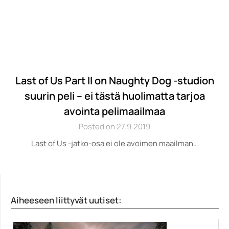
Last of Us Part II on Naughty Dog -studion
suurin peli – ei tästä huolimatta tarjoa
avointa pelimaailmaa
Posted on 27.9.2019
Last of Us -jatko-osa ei ole avoimen maailman…
Aiheeseen liittyvät uutiset: