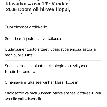
Peliartikkelit
klassikot – osa 1/8: Vuoden
2005 Doom oli hirveä floppi,
mutta lopult...
Muropaketin sarjassa arvostellaan kahdeksan suurinta
Tuoreimmat artikkelit
ja tunnetuinta video-...
Doom
Soundbar järjestelmät vertailussa
Uudet äänentoistolaitteet lupaavat parempaa laatua ja
monipuolisuutta
Suomalaiseen puolustusteknologia-alan yritykseen
tehtiin tietomurto
Cinemaware julkaisee vanhan klassikkopelin
Microsoftin valtava Suomen-hanke etenee: datakeskuksia
usealle paikkakunnalle