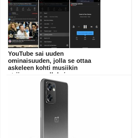
YouTube sai uuden
ominaisuuden, jolla se ottaa
askeleen kohti musiikin
striimaussovelluksia
YouTuben mobiilisovellukseen on lisätty sekä iOS- että
Android...
Mobiiliuutiset