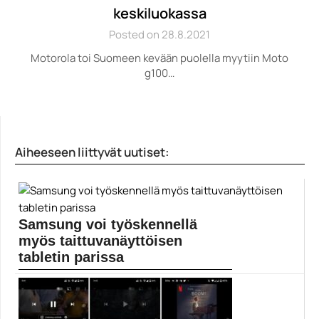
keskiluokassa
Posted on 28.8.2021
Motorola toi Suomeen kevään puolella myytiin Moto
g100…
Aiheeseen liittyvät uutiset:
Samsung voi työskennellä
myös taittuvanäyttöisen
tabletin parissa
Samsung on jo ehtinyt kunnostautua taittuvan laitteen
myyntiin...
Mobiili