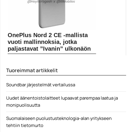
OnePlus Nord 2 CE -mallista
vuoti mallinnoksia, jotka
paljastavat ”Ivanin” ulkonäön
Uusien vuotokuvien perusteella OnePlus Nord 2 CE
muistuttaa...
Tuoreimmat artikkelit
Mobiiliuutiset
Soundbar järjestelmät vertailussa
Uudet äänentoistolaitteet lupaavat parempaa laatua ja
monipuolisuutta
Suomalaiseen puolustusteknologia-alan yritykseen
tehtiin tietomurto