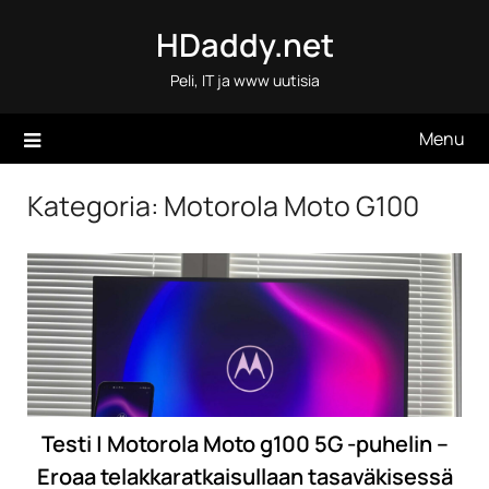
Skip
HDaddy.net
to
content
Peli, IT ja www uutisia
Menu
Kategoria:
Motorola Moto G100
Testi | Motorola Moto g100 5G -puhelin –
Eroaa telakkaratkaisullaan tasaväkisessä