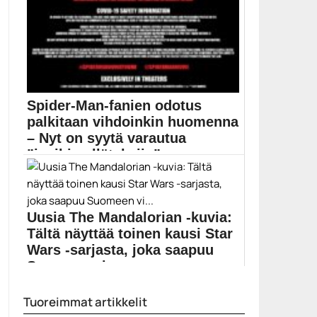
Spider-Man-fanien odotus
palkitaan vihdoinkin huomenna
– Nyt on syytä varautua
”isoihin yllätyksiin”
Spider-Man: No Way Homen ensimmäinen traileri
julkaistiin elokuussa,...
Elokuvauutiset
Uusia The Mandalorian -kuvia:
Tältä näyttää toinen kausi Star
Wars -sarjasta, joka saapuu
Suomeen vi...
Disney Plus -palvelu ja The Mandalorian -sarja
Tuoreimmat artikkelit
saapuvat...