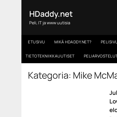
Skip
to
HDaddy.net
content
Peli, IT ja www uutisia
ETUSIVU
MIKÄ HDADDY.NET?
PELISIV
TIETOTEKNIIKKAUUTISET
PELIARVOSTELU
Kategoria:
Mike McM
Ju
Lo
el