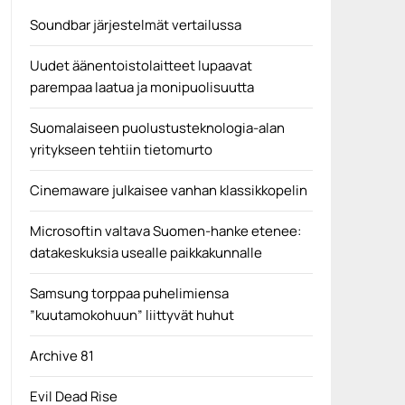
Disney Plus
Soundbar järjestelmät vertailussa
Uudet äänentoistolaitteet lupaavat
parempaa laatua ja monipuolisuutta
Suomalaiseen puolustusteknologia-alan
yritykseen tehtiin tietomurto
Cinemaware julkaisee vanhan klassikkopelin
Microsoftin valtava Suomen-hanke etenee:
datakeskuksia usealle paikkakunnalle
Samsung torppaa puhelimiensa
”kuutamokohuun” liittyvät huhut
Archive 81
Evil Dead Rise