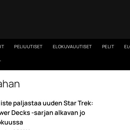
UT
PELIUUTISET
ELOKUVAUUTISET
PELIT
EL
T
ahan
liste paljastaa uuden Star Trek:
wer Decks -sarjan alkavan jo
okuussa