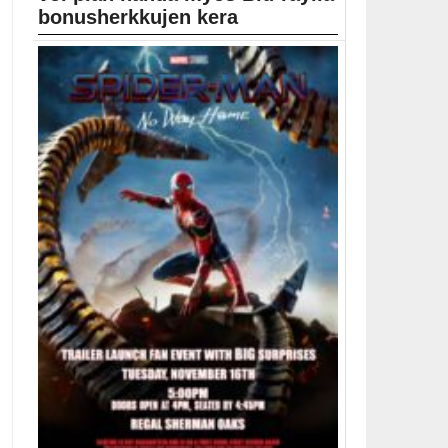
bonusherkkujen kera
Jeff VanderMeerin romaaniin pohjautuva Annihilation-
elokuva julkaistiin Netflixissä viime...
Alex Garland