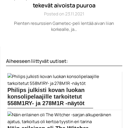
tekevät aivoista puuroa
Posted on 23.11.2021
Pienten resurssien Gametec-peli lentää aivan liian
korkealle, ja…
Aiheeseen liittyvät uutiset:
Philips julkisti kovan luokan
konsolipelaajille tarkoitetut
558M1RY- ja 278M1R -näytöt
Philipsin Momentum-tuoteperheeseen
kuuluvat 558M1RY- ja 278M1R -näytöt on tarkoitettu...
pelinäytöt