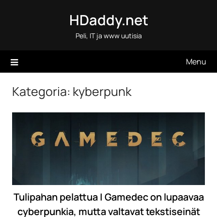
Skip
HDaddy.net
to
content
Peli, IT ja www uutisia
Menu
Kategoria:
kyberpunk
Tulipahan pelattua | Gamedec on lupaavaa
cyberpunkia, mutta valtavat tekstiseinät