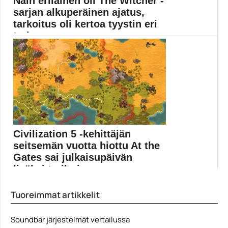
Näin erilainen oli The Witcher -
sarjan alkuperäinen ajatus,
tarkoitus oli kertoa tyystin eri
tarina
The Witcher -sarjan lähtökohtana oli Ciri-hahmo ja
tämän...
Elokuvat
Civilization 5 -kehittäjän
seitsemän vuotta hiottu At the
Gates sai julkaisupäivän
lisäksi trailerin
Sivilisaation loppuromahdukseen keskittyvälle At the
Tuoreimmat artikkelit
Gatesille on annettu...
At the Gates
Soundbar järjestelmät vertailussa