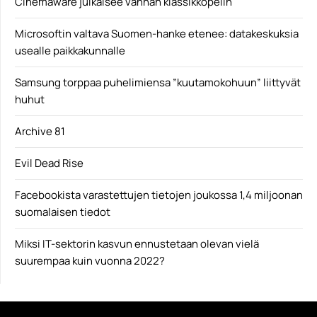
Cinemaware julkaisee vanhan klassikkopelin
Microsoftin valtava Suomen-hanke etenee: datakeskuksia
usealle paikkakunnalle
Samsung torppaa puhelimiensa ”kuutamokohuun” liittyvät
huhut
Archive 81
Evil Dead Rise
Facebookista varastettujen tietojen joukossa 1,4 miljoonan
suomalaisen tiedot
Miksi IT-sektorin kasvun ennustetaan olevan vielä
suurempaa kuin vuonna 2022?