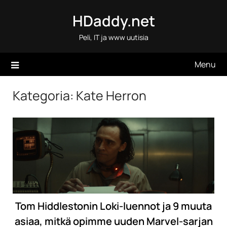
Skip
HDaddy.net
to
content
Peli, IT ja www uutisia
Menu
Kategoria:
Kate Herron
Tom Hiddlestonin Loki-luennot ja 9 muuta
asiaa, mitkä opimme uuden Marvel-sarjan