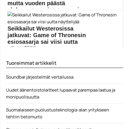
mutta vuoden päästä
elokuvasta muistetaan vain...
Omerta 6/12 saapuu valkokankaalle paljastusten ja
kauhistelujen saattelemana....
Seikkailut Westerosissa
Aku Louhimies
jatkuvat: Game of Thronesin
esiosasarja sai viisi uutta
näyttelijää
Uutta Game of Thrones -sarjaa aletaan kuvata heti...
Tuoreimmat artikkelit
C More
Soundbar järjestelmät vertailussa
Uudet äänentoistolaitteet lupaavat parempaa laatua ja
monipuolisuutta
Suomalaiseen puolustusteknologia-alan yritykseen
tehtiin tietomurto