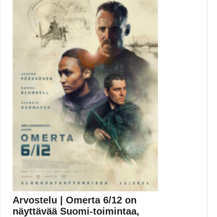
Showrunner, käsikirjoittaja ja tuottaja Al Jean on
tehnyt...
Al Jean
Arvostelu | Omerta 6/12 on
näyttävää Suomi-toimintaa,