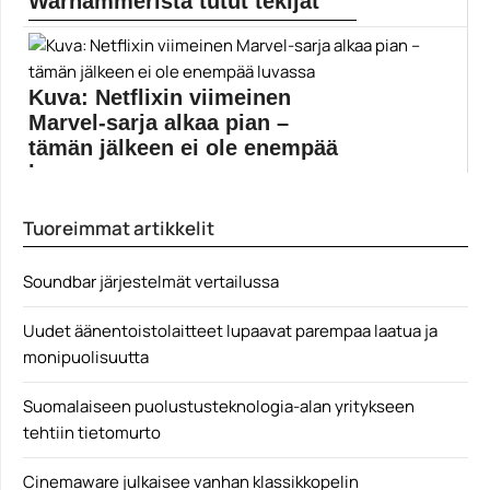
Warhammerista tutut tekijät
Games Workshopin kehittämä Battle in Balin’s Tomb -
lautapeli...
Elokuvauutiset
Kuva: Netflixin viimeinen
Marvel-sarja alkaa pian –
tämän jälkeen ei ole enempää
luvassa
Marvelin Netflix-sarjat ovat saaneet kirvestä kalloon
Tuoreimmat artikkelit
yksi kerrallaan....
Elokuvauutiset
Soundbar järjestelmät vertailussa
Uudet äänentoistolaitteet lupaavat parempaa laatua ja
monipuolisuutta
Suomalaiseen puolustusteknologia-alan yritykseen
tehtiin tietomurto
Cinemaware julkaisee vanhan klassikkopelin