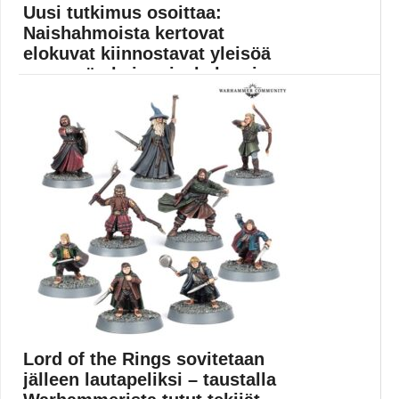
Uusi tutkimus osoittaa:
Naishahmoista kertovat
elokuvat kiinnostavat yleisöä
enemmän kuin mieshahmoi...
Elokuviin on miespuolisten sankareiden rinnalle
alkanut tulla myös...
Elokuvat
Lord of the Rings sovitetaan
jälleen lautapeliksi – taustalla