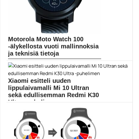
Motorola Moto Watch 100
-älykellosta vuoti mallinnoksia
ja teknisiä tietoja
Motorolan tulevasta Moto Watch 100 -älykellosta on
vuotanut...
Mobiiliuutiset
Xiaomi esitteli uuden
lippulaivamalli Mi 10 Ultran
sekä edullisemman Redmi K30
Ultra -puhelimen
Xiaomin uusi Mi 10 Ultra tarjoaa uusinta uutta...
Mobiili