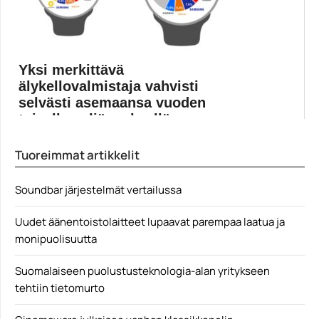
Yksi merkittävä
älykellovalmistaja vahvisti
selvästi asemaansa vuoden
toisella neljänneksellä
Samsung oli vuoden toisella neljänneksellä maailman
Tuoreimmat artikkelit
kolmanneksi suurin...
Mobiiliuutiset
Soundbar järjestelmät vertailussa
Uudet äänentoistolaitteet lupaavat parempaa laatua ja
monipuolisuutta
Suomalaiseen puolustusteknologia-alan yritykseen
tehtiin tietomurto