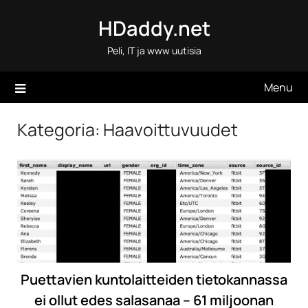
Skip
HDaddy.net
to
content
Peli, IT ja www uutisia
Menu
Kategoria:
Haavoittuvuudet
Puettavien kuntolaitteiden tietokannassa
ei ollut edes salasanaa – 61 miljoonan