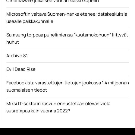
Cinemaware julkaisee vanhan klassikkopelin
Microsoftin valtava Suomen-hanke etenee: datakeskuksia
usealle paikkakunnalle
Samsung torppaa puhelimiensa ”kuutamokohuun” liittyvät
huhut
Archive 81
Evil Dead Rise
Facebookista varastettujen tietojen joukossa 1,4 miljoonan
suomalaisen tiedot
Miksi IT-sektorin kasvun ennustetaan olevan vielä
suurempaa kuin vuonna 2022?