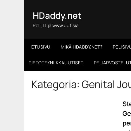
Skip
to
HDaddy.net
content
Peli, IT ja www uutisia
ETUSIVU
MIKÄ HDADDY.NET?
PELISIV
TIETOTEKNIIKKAUUTISET
PELIARVOSTELU
Kategoria:
Genital Jo
St
Ge
pe