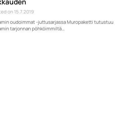
kkauden
ed on 15.7.2019
amin oudoimmat -juttusarjassa Muropaketti tutustuu
amin tarjonnan pöhköimmiltä…