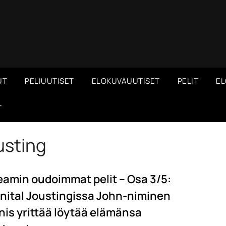
UT
PELIUUTISET
ELOKUVAUUTISET
PELIT
EL
T
usting
eamin oudoimmat pelit – Osa 3/5:
nital Joustingissa John-niminen
nis yrittää löytää elämänsa