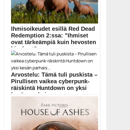
Ihmisoikeudet esillä Red Dead
Redemption 2:ssa: ”Ihmiset
ovat tärkeämpiä kuin hevosten
kivekset”
Peliyhteisö kyseenalaisti hiljattain Rockstarin tavan
kohdella työntekijöitä epäinhimillisillä...
Peliala
Arvostelu: Tämä tuli puskista –
Pirullisen vaikea cyberpunk-
räiskintä Huntdown on yksi
kesän parhais...
Loistavasti toteutetun Huntdownin cyberpunkia
huokuvassa maailmassa kaduilla marssivat...
Huntdown