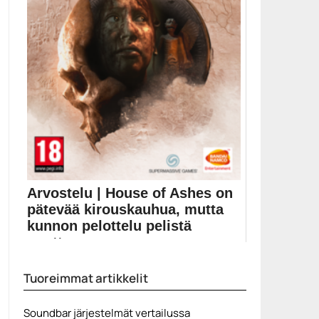
Arvostelu | House of Ashes on
pätevää kirouskauhua, mutta
kunnon pelottelu pelistä
puuttuu
Kauhupelisarja The Dark Pictures Anthology on ehtinyt
Tuoreimmat artikkelit
jo...
House of Ashes
Soundbar järjestelmät vertailussa