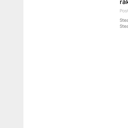
ra
Post
Ste
Ste