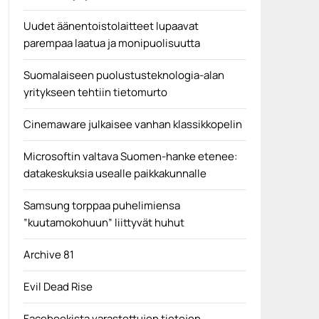
Uudet äänentoistolaitteet lupaavat
parempaa laatua ja monipuolisuutta
Suomalaiseen puolustusteknologia-alan
yritykseen tehtiin tietomurto
Cinemaware julkaisee vanhan klassikkopelin
Microsoftin valtava Suomen-hanke etenee:
datakeskuksia usealle paikkakunnalle
Samsung torppaa puhelimiensa
”kuutamokohuun” liittyvät huhut
Archive 81
Evil Dead Rise
Facebookista varastettujen tietojen