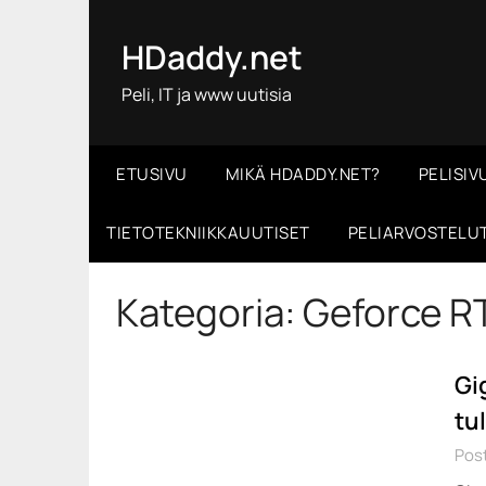
Skip
to
HDaddy.net
content
Peli, IT ja www uutisia
ETUSIVU
MIKÄ HDADDY.NET?
PELISIV
TIETOTEKNIIKKAUUTISET
PELIARVOSTELU
Kategoria:
Geforce R
Gi
tu
Pos