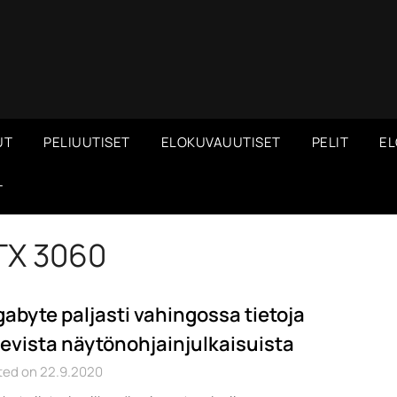
UT
PELIUUTISET
ELOKUVAUUTISET
PELIT
EL
T
TX 3060
gabyte paljasti vahingossa tietoja
levista näytönohjainjulkaisuista
ted on 22.9.2020