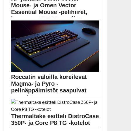
Mouse- ja Omen Vector
Essential Mouse -pelihiiret,
kaarevan HP X24c -pelinäy...
Pelikannettavien lisäksi HP julkaisi myös liudan
oheislaitteita. Uutuuksia...
HP
Roccatin valoilla koreilevat
Magma- ja Pyro -
pelinäppäimistöt saapuivat
myyntiin
Roccatin pelinäppäimistömalliston uusimmat jäsenet
ovat saapuneet myytiin. Kalvokupukytkimiin...
Thermaltake esitteli DistroCase
pelinäppäimistöt
350P- ja Core P8 TG -kotelot