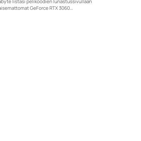
byte listasi pelikoodien lunastussivullaan
kaisemattomat GeForce RTX 3060…