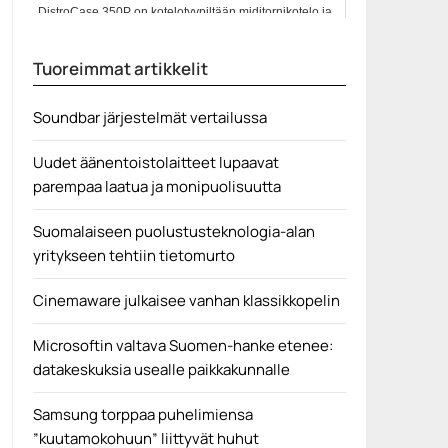
DistroCase 350P on kotelotyypiltään miditornikotelo ja
sen erikoisuus...
ATX
Tuoreimmat artikkelit
Soundbar järjestelmät vertailussa
Uudet äänentoistolaitteet lupaavat
parempaa laatua ja monipuolisuutta
Suomalaiseen puolustusteknologia-alan
yritykseen tehtiin tietomurto
Cinemaware julkaisee vanhan klassikkopelin
Microsoftin valtava Suomen-hanke etenee:
datakeskuksia usealle paikkakunnalle
Samsung torppaa puhelimiensa
”kuutamokohuun” liittyvät huhut