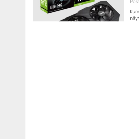
Post
Kumm
näy