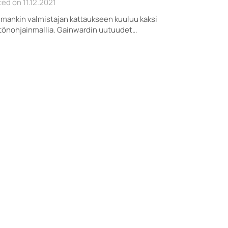
ed on 11.12.2021
ankin valmistajan kattaukseen kuuluu kaksi
tönohjainmallia. Gainwardin uutuudet…