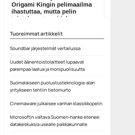
Origami Kingin pelimaailma
ihastuttaa, mutta pelin
taistelusysteemi jaka...
Paper Mario: The Origami Kingissä paperista tehdyn
Tuoreimmat artikkelit
Marion...
Mario
Soundbar järjestelmät vertailussa
Uudet äänentoistolaitteet lupaavat
parempaa laatua ja monipuolisuutta
Suomalaiseen puolustusteknologia-alan
yritykseen tehtiin tietomurto
Cinemaware julkaisee vanhan klassikkopelin
Microsoftin valtava Suomen-hanke etenee:
datakeskuksia usealle paikkakunnalle