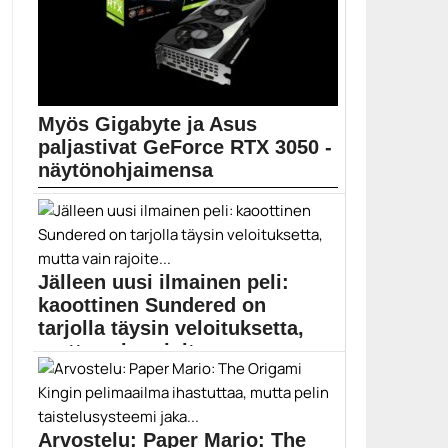
Myös Gigabyte ja Asus
paljastivat GeForce RTX 3050 -
näytönohjaimensa
Gigabyte lähtee ottamaan budjettinäytönohjainten
markkinaa haltuun kolmella eri...
Asus
Jälleen uusi ilmainen peli:
kaoottinen Sundered on
tarjolla täysin veloituksetta,
mutta vain rajoite...
Epic Games Store jakaa Sundered-metroidvaniaa
ilmaiseksi. Epic Games...
epic games store
Arvostelu: Paper Mario: The