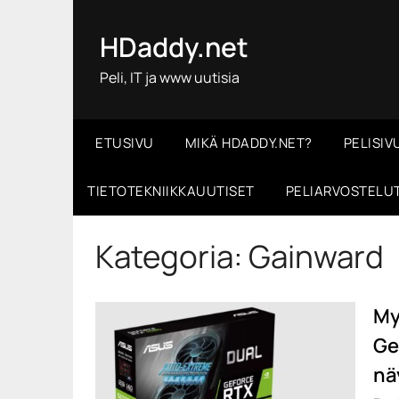
Skip
to
HDaddy.net
content
Peli, IT ja www uutisia
ETUSIVU
MIKÄ HDADDY.NET?
PELISIV
TIETOTEKNIIKKAUUTISET
PELIARVOSTELU
Kategoria:
Gainward
My
Ge
nä