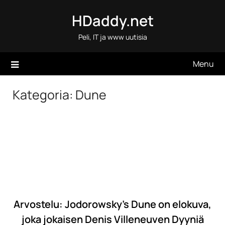
Skip
HDaddy.net
to
content
Peli, IT ja www uutisia
Menu
Kategoria:
Dune
Arvostelu: Jodorowsky’s Dune on elokuva,
joka jokaisen Denis Villeneuven Dyyniä