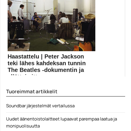
James Gunnin ohjaamasta The Suicide Squad -
elokuvasta paljastettiin...
DC Fandome
Haastattelu | Peter Jackson
teki lähes kahdeksan tunnin
The Beatles -dokumentin ja
yllättyi sitten y...
Peter Jacksonin ohjaama, kolmiosainen The Beatles:
Tuoreimmat artikkelit
Get Back...
Disney
Soundbar järjestelmät vertailussa
Uudet äänentoistolaitteet lupaavat parempaa laatua ja
monipuolisuutta