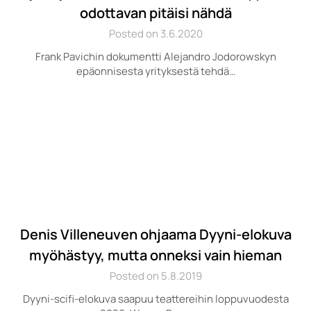
odottavan pitäisi nähdä
Posted on 3.6.2020
Frank Pavichin dokumentti Alejandro Jodorowskyn
epäonnisesta yrityksestä tehdä…
Denis Villeneuven ohjaama Dyyni-elokuva
myöhästyy, mutta onneksi vain hieman
Posted on 5.8.2019
Dyyni-scifi-elokuva saapuu teattereihin loppuvuodesta