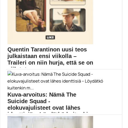
Quentin Tarantinon uusi teos
julkaistaan ensi viikolla –
Traileri on niin hurja, että se on
piilotet...
Quentin Tarantinon uran ensimmäinen romaani
saapuu Suomessakin kirjakauppoihin...
Elokuvauutiset
Kuva-arvoitus: Nämä The
Suicide Squad -
elokuvajulisteet ovat lähes
identtisiä – Löydätkö kuitenkin
m...