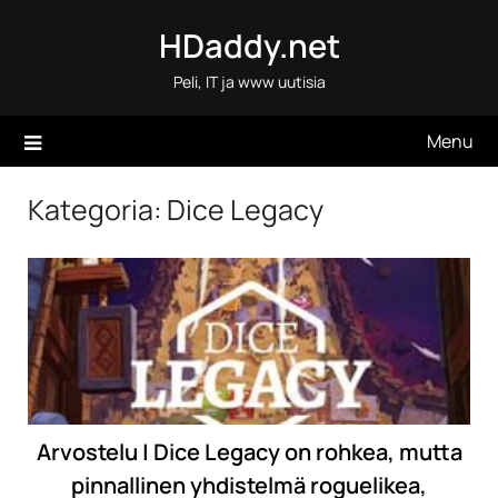
Skip
HDaddy.net
to
content
Peli, IT ja www uutisia
Menu
Kategoria:
Dice Legacy
Arvostelu | Dice Legacy on rohkea, mutta
pinnallinen yhdistelmä roguelikea,