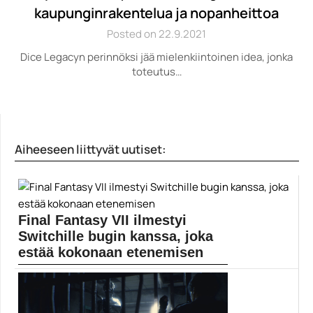
kaupunginrakentelua ja nopanheittoa
Posted on 22.9.2021
Dice Legacyn perinnöksi jää mielenkiintoinen idea, jonka
toteutus…
Aiheeseen liittyvät uutiset:
Final Fantasy VII ilmestyi
Switchille bugin kanssa, joka
estää kokonaan etenemisen
Klassikkopeli Final Fantasy VII:stä ei Nintendo
Switchillä ole...
Final Fantasy VII