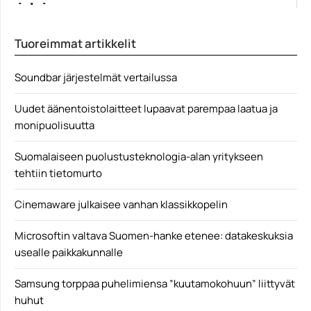
jaloi...
Pääsimme testaamaan jo ennakkoon Rainbow Six
Tuoreimmat artikkelit
Extractionia, joka...
Peliuutiset
Soundbar järjestelmät vertailussa
Uudet äänentoistolaitteet lupaavat parempaa laatua ja
monipuolisuutta
Suomalaiseen puolustusteknologia-alan yritykseen
tehtiin tietomurto
Cinemaware julkaisee vanhan klassikkopelin
Microsoftin valtava Suomen-hanke etenee: datakeskuksia
usealle paikkakunnalle
Samsung torppaa puhelimiensa ”kuutamokohuun” liittyvät
huhut