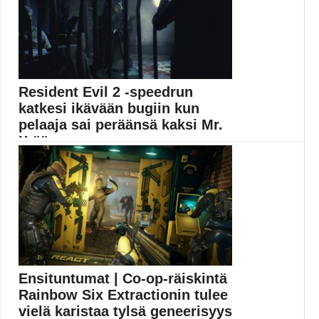
Resident Evil 2 -speedrun
katkesi ikävään bugiin kun
pelaaja sai peräänsä kaksi Mr.
X:ää
Mr. X eli toiselta nimeltään Tyrant lienee yksi...
Pelit
Ensituntumat | Co-op-räiskintä
Rainbow Six Extractionin tulee
vielä karistaa tylsä geneerisyys