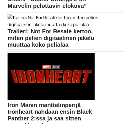
Marvelin pelottavin elokuva”
Doctor Strange in the Multiverse of Madness -elokuva...
Doctor Strange in the Multiverse of Madness
Traileri: Not For Resale kertoo,
miten pelien digitaalinen jakelu
muuttaa koko pelialaa
Uusi dokumentti paljastaa, millaista jälkeä pelien
digitaalinen jakelu...
dokumenttielokuvat
Iron Manin manttelinperijä
Ironheart nähdään ensin Black
Panther 2:ssa ja saa sitten
oman Marvel-sar...