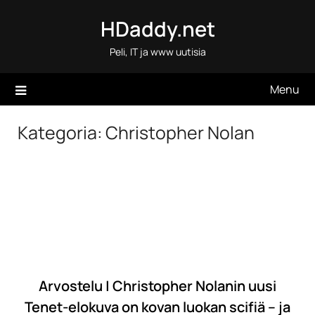
Skip
HDaddy.net
to
content
Peli, IT ja www uutisia
Menu
Kategoria:
Christopher Nolan
Arvostelu | Christopher Nolanin uusi
Tenet-elokuva on kovan luokan scifiä – ja