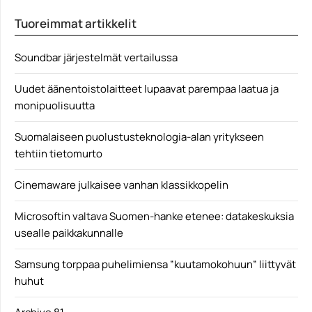
Black Panther: Wakanda Forever on parhaillaan
Tuoreimmat artikkelit
tuotannossa. Elokuvan...
Black Panther
Soundbar järjestelmät vertailussa
Uudet äänentoistolaitteet lupaavat parempaa laatua ja
monipuolisuutta
Suomalaiseen puolustusteknologia-alan yritykseen
tehtiin tietomurto
Cinemaware julkaisee vanhan klassikkopelin
Microsoftin valtava Suomen-hanke etenee: datakeskuksia
usealle paikkakunnalle
Samsung torppaa puhelimiensa ”kuutamokohuun” liittyvät
huhut