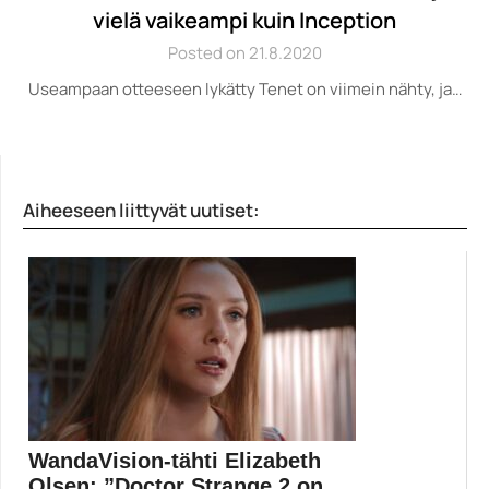
vielä vaikeampi kuin Inception
Posted on 21.8.2020
Useampaan otteeseen lykätty Tenet on viimein nähty, ja…
Aiheeseen liittyvät uutiset:
WandaVision-tähti Elizabeth
Olsen: ”Doctor Strange 2 on