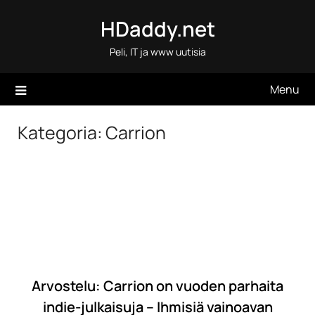
Skip
HDaddy.net
to
content
Peli, IT ja www uutisia
Menu
Kategoria:
Carrion
Arvostelu: Carrion on vuoden parhaita
indie-julkaisuja – Ihmisiä vainoavan