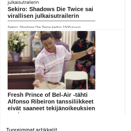
Suomalainen ENCE voitti Counter-Strike: Global
Offensiven Blast Pro...
Sekiro: Shadows Die Twice sai
ENCE
virallisen julkaisutrailerin
Sekiro: Shadows Die Twice kertoo 1500-luvun
japanissa seikkailevasta...
Pelit
Fresh Prince of Bel-Air -tähti
Alfonso Ribeiron tanssiliikkeet
eivät saaneet tekijänoikeuksien
suoja...
Yhdysvaltojen tekijänoikeustoimiston mukaan Fresh
Tuoreimmat artikkelit
Prince of Bel-Air -tähti...