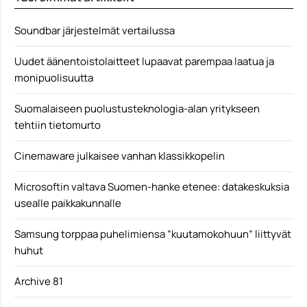
Epic Games
Soundbar järjestelmät vertailussa
Uudet äänentoistolaitteet lupaavat parempaa laatua ja
monipuolisuutta
Suomalaiseen puolustusteknologia-alan yritykseen
tehtiin tietomurto
Cinemaware julkaisee vanhan klassikkopelin
Microsoftin valtava Suomen-hanke etenee: datakeskuksia
usealle paikkakunnalle
Samsung torppaa puhelimiensa ”kuutamokohuun” liittyvät
huhut
Archive 81