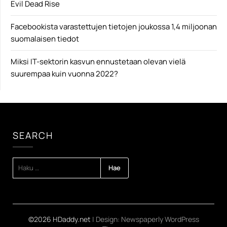
Evil Dead Rise
Facebookista varastettujen tietojen joukossa 1,4 miljoonan
suomalaisen tiedot
Miksi IT-sektorin kasvun ennustetaan olevan vielä
suurempaa kuin vuonna 2022?
SEARCH
HAKU:
©2026 HDaddy.net
| Design:
Newspaperly WordPress