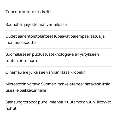
Uusi Lord of the Rings -elokuva on julkistettu...
Elokuvauutiset
Tuoreimmat artikkelit
Soundbar järjestelmät vertailussa
Uudet äänentoistolaitteet lupaavat parempaa laatua ja
monipuolisuutta
Suomalaiseen puolustusteknologia-alan yritykseen
tehtiin tietomurto
Cinemaware julkaisee vanhan klassikkopelin
Microsoftin valtava Suomen-hanke etenee: datakeskuksia
usealle paikkakunnalle
Samsung torppaa puhelimiensa ”kuutamokohuun” liittyvät
huhut