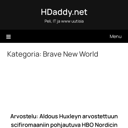
Skip
HDaddy.net
to
content
Peli, IT ja www uutisia
Menu
Kategoria:
Brave New World
Arvostelu: Aldous Huxleyn arvostettuun
scifiromaaniin pohjautuva HBO Nordicin