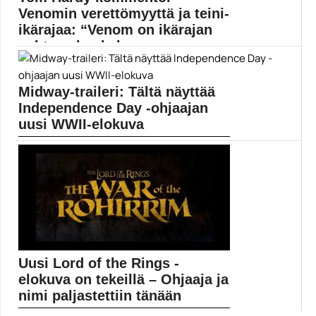
Venomin verettömyyttä ja teini-
ikärajaa: “Venom on ikärajan
suhteen hankalassa p...
Spider-Man -spinoff Venom saa ensi-iltansa 5.
lokakuuta. Elokuvan...
Midway-traileri: Tältä näyttää
Elokuvat
Independence Day -ohjaajan
uusi WWII-elokuva
Roland Emmerichin ohjaama sotaelokuva Midway saa
ensi-iltansa marraskuussa....
Ed Skrein
Uusi Lord of the Rings -
elokuva on tekeillä – Ohjaaja ja
nimi paljastettiin tänään