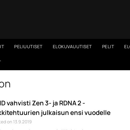
UT
PELIUUTISET
ELOKUVAUUTISET
PELIT
EL
T
on
D vahvisti Zen 3- ja RDNA 2 -
kkitehtuurien julkaisun ensi vuodelle
ed on 13.9.2019