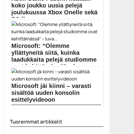
koko joukko uusia pelejä
joulukuussa Xbox Onelle sekä
PC:lle
Microsoftin pelipalveluun luvassa paljon uutta
pelattavaa joulukuun aikana,...
Microsoft
Microsoft: “Olemme
yllättyneitä siitä, kuinka
laadukkaita pelejä studiomme
ovat kehittämässä” – luva...
Microsoft Games -markkinointijohtaja kertoo olleensa
iloisesti yllättynyt, miten...
Microsoft jäi kiinni – varasti
Microsoft
sisältöä uuden konsolin
esittelyvideoon
Microsoft esitteli äskettäin videon, jolla julkistettiin Xbox
Series...
Tuoreimmat artikkelit
Microsoft