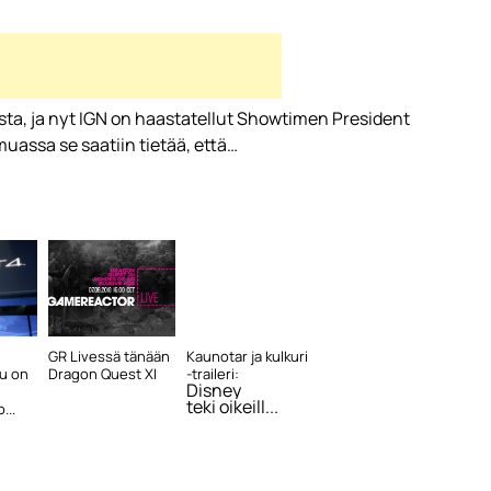
osta, ja nyt IGN on haastatellut Showtimen President
assa se saatiin tietää, että…
GR Livessä tänään
Kaunotar ja kulkuri
lu on
Dragon Quest XI
-traileri:
Disney
teki oikeill...
...