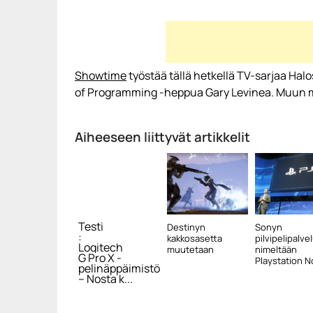
Showtime
työstää tällä hetkellä TV-sarjaa Hal
of Programming -heppua Gary Levinea. Muun mu
Aiheeseen liittyvät artikkelit
Testi
Destinyn
Sonyn
:
kakkosasetta
pilvipelipalve
Logitech
muutetaan
nimeltään
G Pro X -
Playstation No
pelinäppäimistö
– Nosta k...