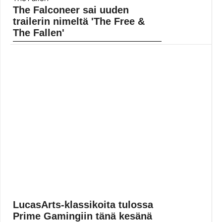
The Falconeer sai uuden
trailerin nimeltä 'The Free &
The Fallen'
Tässä on neljä ryhmää joiden kanssa voit liitoutua
pelissä ]]> Lue koko artikkeli:
https://www.gamereactor.fi/uutiset/789023/The+Falconeer+sai+uuden+traile
rs=rss...
Yleinen
LucasArts-klassikoita tulossa
Prime Gamingiin tänä kesänä