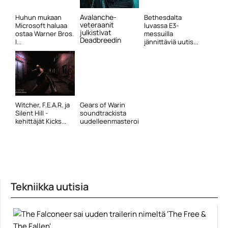
Avalanche-
Huhun mukaan
Bethesdalta
veteraanit
Microsoft haluaa
luvassa E3-
julkistivat
ostaa Warner Bros.
messuilla
Deadbreedin
I...
jännittäviä uutis...
Witcher, F.E.A.R. ja
Gears of Warin
Silent Hill -
soundtrackista
kehittäjät Kicks...
uudelleenmasterointi...
Tekniikka uutisia