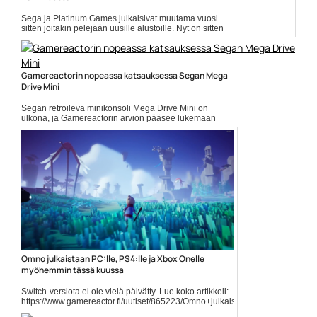
Sega ja Platinum Games julkaisivat muutama vuosi
sitten joitakin pelejään uusille alustoille. Nyt on sitten
viimeinkin tullut aika saada se toiminnallinen
Vanquish... ]]> Lue koko artikkeli:
https://www.gamereactor.fi/uutiset/707063/Vanquishin+ja...
Yleinen
Gamereactorin nopeassa katsauksessa Segan Mega
Drive Mini
Segan retroileva minikonsoli Mega Drive Mini on
ulkona, ja Gamereactorin arvion pääsee lukemaan
täällä. Nyt sama masiina on päätynyt myös
Gamereactorin nopeaan... ]]> Lue koko artikkeli:
https://www.gamereactor.fi/uutiset/691433/Gamereactorin+nop...
Yleinen
Omno julkaistaan PC:lle, PS4:lle ja Xbox Onelle
myöhemmin tässä kuussa
Switch-versiota ei ole vielä päivätty. Lue koko artikkeli:
https://www.gamereactor.fi/uutiset/865223/Omno+julkaistaan+PClle+PS4l
rs=rss...