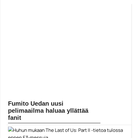
Yleinen
Fumito Uedan uusi
pelimaailma haluaa yllättää
fanit
Fumito Ueda otti viime viikolla Bilbaossa vastaan
Vanguard Awardin Fun & Serious Game Festivalilla.