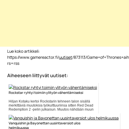
Lue koko artikkeli:
https://www.gamereactor.fi/
uutiset
/873113/Game+of+Thrones+aihe
rs=rss
Aiheeseen liittyvät uutiset:
Rockstar ryhtyi toimiin ylityön vähentämiseksi
Hiljan Kotaku kertoi Rockstarin tehneen talon sisällä
merkittäviä muutoksia työkulttuuriinsa sitten Red Dead
Redemption 2 -pelin julkaisun. Muutos nähdään muun
muassa... ]]> Lue koko artikkeli:
https://www.gamereactor.fi/uutiset/742513/Rockstar+r...
Vanquishin ja Bayonettan uusintaversiot ulos
Yleinen
helmikuussa