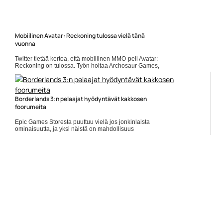
Mobiilinen Avatar: Reckoning tulossa vielä tänä
vuonna
Twitter tietää kertoa, että mobiilinen MMO-peli Avatar:
Reckoning on tulossa. Työn hoitaa Archosaur Games,
ja julkaisun sitten Kiinan teknologiajätti Tencent.
Julkaisun... Lue koko artikkeli:
https://www.gamereactor.fi/uutiset/916703/Mobiilinen+Ava...
Yleinen
Borderlands 3:n pelaajat hyödyntävät kakkosen
foorumeita
Epic Games Storesta puuttuu vielä jos jonkinlaista
ominaisuutta, ja yksi näistä on mahdollisuus
keskustella foorumilla peleistä. Borderlands 3 on Epic
Games Storen... ]]> Lue koko artikkeli:
https://www.gamereactor.fi/uutiset/682803/Borderlands+3...
Yleinen