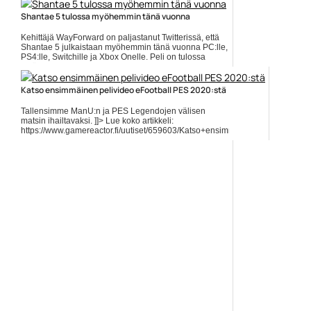
Yleinen
Shantae 5 tulossa myöhemmin tänä vuonna
Kehittäjä WayForward on paljastanut Twitterissä, että
Shantae 5 julkaistaan myöhemmin tänä vuonna PC:lle,
PS4:lle, Switchille ja Xbox Onelle. Peli on tulossa
myös... Lue koko artikkeli:
https://www.gamereactor.fi/uutiset/629853/Shantae+5+tulossa+myoh...
Katso ensimmäinen pelivideo eFootball PES 2020:stä
Yleinen
Tallensimme ManU:n ja PES Legendojen välisen
matsin ihailtavaksi. ]]> Lue koko artikkeli:
https://www.gamereactor.fi/uutiset/659603/Katso+ensimmainen+pelivideo+e
rs=rss...
Yleinen