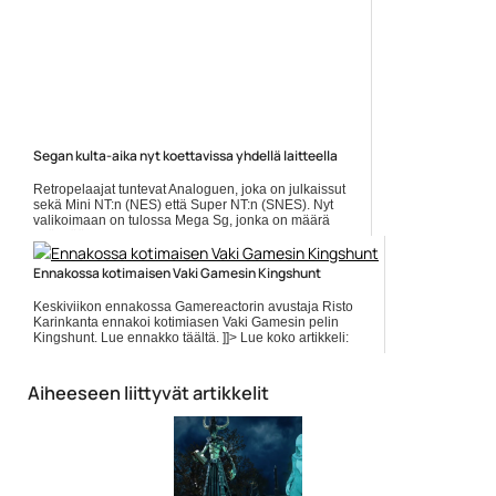
Segan kulta-aika nyt koettavissa yhdellä laitteella
Retropelaajat tuntevat Analoguen, joka on julkaissut
sekä Mini NT:n (NES) että Super NT:n (SNES). Nyt
valikoimaan on tulossa Mega Sg, jonka on määrä
pyörittää suunnilleen... Lue koko artikkeli:
https://www.gamereactor.fi/uutiset/582033/Segan+kultaaik...
Ennakossa kotimaisen Vaki Gamesin Kingshunt
Yleinen
Keskiviikon ennakossa Gamereactorin avustaja Risto
Karinkanta ennakoi kotimiasen Vaki Gamesin pelin
Kingshunt. Lue ennakko täältä. ]]> Lue koko artikkeli:
https://www.gamereactor.fi/uutiset/798023/Ennakossa+kotimaisen+Vaki+Ga
rs=...
Aiheeseen liittyvät artikkelit
Yleinen