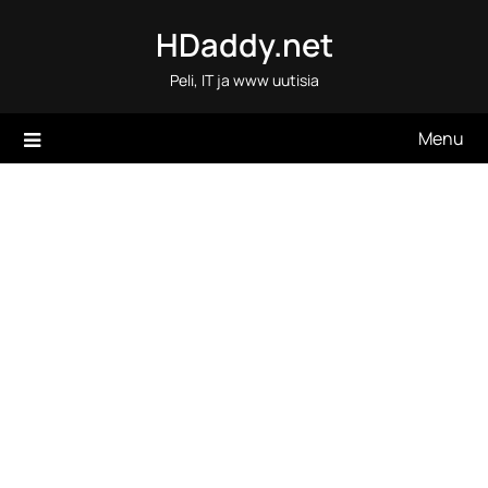
Skip
HDaddy.net
to
content
Peli, IT ja www uutisia
Menu