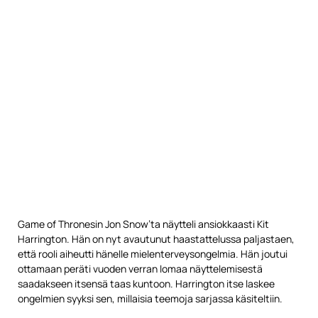
Game of Thronesin Jon Snow’ta näytteli ansiokkaasti Kit
Harrington. Hän on nyt avautunut haastattelussa paljastaen,
että rooli aiheutti hänelle mielenterveysongelmia. Hän joutui
ottamaan peräti vuoden verran lomaa näyttelemisestä
saadakseen itsensä taas kuntoon. Harrington itse laskee
ongelmien syyksi sen, millaisia teemoja sarjassa käsiteltiin.