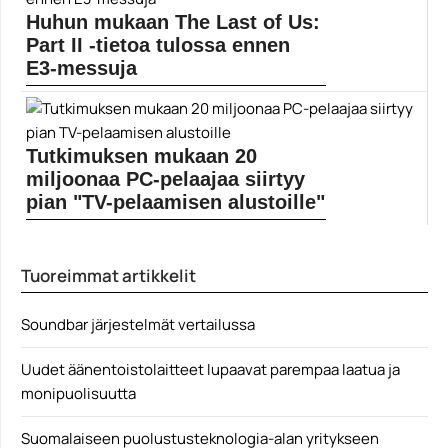
Gamereactor pääsi haastattelemaan miestä hänen
GenDesigninsa... Lue koko artikkeli:
Huhun mukaan The Last of Us:
https://www.gamereactor.fi/uutiset/601043/Fumito+Ued
Part II -tietoa tulossa ennen
an+uusi+pe...
Yleinen
E3-messuja
Sony ei aio osallistua E3-messuille kesäkuussa, mutta
he aikonevat silti hyödyntää messujen nosteen
esimerkiksi omien suoratoistolähetyksiensä voimin.
Hideo Kojima... Lue koko artikkeli:
Tutkimuksen mukaan 20
https://www.gamereactor.fi/uutiset/641893/Huhun+muk
miljoonaa PC-pelaajaa siirtyy
aan+The+Last...
Yleinen
pian "TV-pelaamisen alustoille"
Viimeisen vuosikymmenen aikana on nähty useitakin
tutkimuksia, joiden mukaan PC-pelaajat alkaisivat
tulevaisuudessa suosia "keveämpiä" vaihtoehtoja
Tuoreimmat artikkelit
pelaamisessaan. Näin... Lue koko artikkeli:
https://www.gamereactor.fi/uutiset/640093/Tutkim...
Yleinen
Soundbar järjestelmät vertailussa
Uudet äänentoistolaitteet lupaavat parempaa laatua ja
monipuolisuutta
Suomalaiseen puolustusteknologia-alan yritykseen