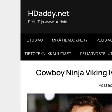
Skip
to
HDaddy.net
content
Peli, IT ja www uutisia
ETUSIVU
MIKÄ HDADDY.NET?
PELISIV
TIETOTEKNIIKKAUUTISET
PELIARVOSTELU
Cowboy Ninja Viking 
Posted