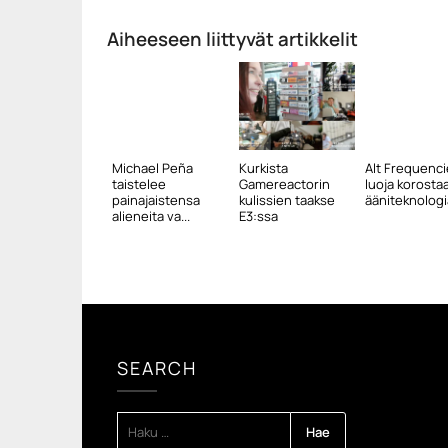
Aiheeseen liittyvät artikkelit
Michael Peña
Kurkista
Alt Frequenci
taistelee
Gamereactorin
luoja korosta
painajaistensa
kulissien taakse
ääniteknologia
alieneita va...
E3:ssa
SEARCH
HAKU: