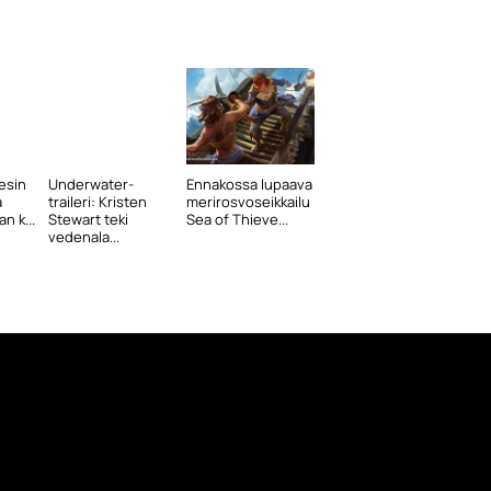
esin
Underwater-
Ennakossa lupaava
a
traileri: Kristen
merirosvoseikkailu
n k...
Stewart teki
Sea of Thieve...
vedenala...