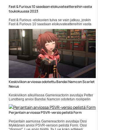
Fast & Furious 10 saadaan elokuvateattereihin vasta
toukokuussa 2023
Fast & Furious -elokuvien tulva se vain jatkuu, joskin
Fast & Furious 10 saadaan elokuvateattereihin vasta
toukokuussa 2023. The Wrap huomauttaa, että lykkäys
laittaa... Lue koko artikkeli:
https://www.gamereactor.fi/uutiset/910393/Fast+Fur...
Yleinen
Keskiviikon arviossa odotettu Bandai Namcon Scarlet
Nexus
Keskiviikon alkuillassa Gamereactorin avustaja Petter
Lundberg arvioi Bandai Namcon odotetun roolipelin
Scarlet Nexus. Lue arvio täältä. ]]> Lue koko artikkeli:
https://www.gamereactor.fi/uutiset/861733/Keskiviikon+arviossa+odotettu+B
Perjantain arviossa PSVR-versio pelistä Form
Yleinen
Perjantain aamussa Gamereactorin avustaja Ossi
Mykkänen arvioi PSVR-version pelistä Form. Ossi
"diggasi". Lue arvio täältä. ]]> Lue koko artikkeli: