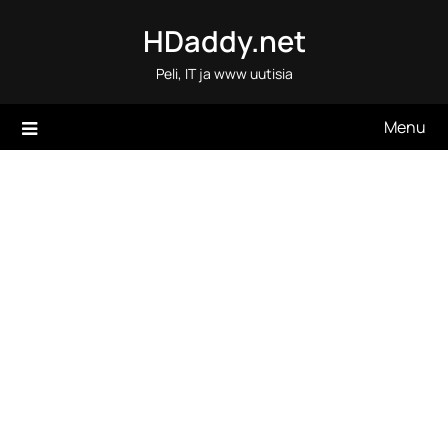
Skip
HDaddy.net
to
content
Peli, IT ja www uutisia
Menu