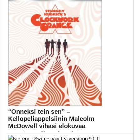
https://www.gamereactor.fi/uutiset/709553/Nayttav...
Yleinen
“Onneksi tein sen” –
Kellopeliappelsiinin Malcolm
McDowell vihasi elokuvaa
vuosia, mutta nyt on toin...