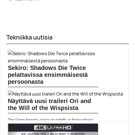
Tekniikka uutisia
Sekiro: Shadows Die Twice
pelattavissa ensimmäisestä
persoonasta
From Softwaren brutaali Sekiro: Shadows Die Twice
julkaistiin maaliskuussa 2019, ja Gamereactorin arvion
Näyttävä uusi traileri Ori and
pääsee lukemaan täällä. Nyt pelin pääsee kokemaan
PC:llä myös... ]]> Lue koko artikkeli:
the Will of the Wispsista
https://www.gamereactor.fi/uutiset/685823/Sekiro+Sha...
Yleinen
The Game Awards -gaala on pidetty, ja tilaisuudessa
nähtiin palkintojenjaon ohella uusia pelijulkistuksia ja
trailereita. Yksi tällainen peli oli Ori and the Will of the...
]]> Lue koko artikkeli: