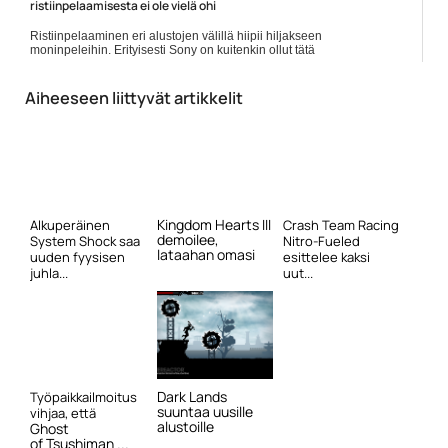
ristiinpelaamisesta ei ole vielä ohi
Ristiinpelaaminen eri alustojen välillä hiipii hiljakseen
moninpeleihin. Erityisesti Sony on kuitenkin ollut tätä
kehitystä vastaan, ja vain pitkin hampain sallinut sen...
]]> Lue koko artikkeli:
https://www.gamereactor.fi/uutiset/739583/Xboxpomo...
Aiheeseen liittyvät artikkelit
Yleinen
Kingdom Hearts III
Alkuperäinen
Crash Team Racing
demoilee,
System Shock saa
Nitro-Fueled
lataahan omasi
uuden fyysisen
esittelee kaksi
juhla...
uut...
Dark Lands
Työpaikkailmoitus
suuntaa uusille
vihjaa, että
alustoille
Ghost
of Tsushiman ...