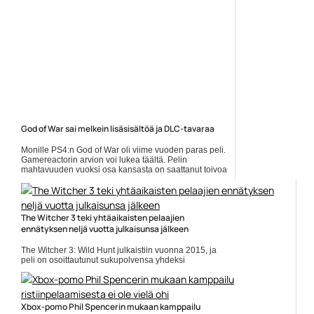
God of War sai melkein lisäsisältöä ja DLC-tavaraa
Monille PS4:n God of War oli viime vuoden paras peli.
Gamereactorin arvion voi lukea täältä. Pelin
mahtavuuden vuoksi osa kansasta on saattanut toivoa
God of Wariin... Lue koko artikkeli:
https://www.gamereactor.fi/uutiset/605513/God+of+War+sai+melke...
Yleinen
The Witcher 3 teki yhtäaikaisten pelaajien
ennätyksen neljä vuotta julkaisunsa jälkeen
The Witcher 3: Wild Hunt julkaistiin vuonna 2015, ja
peli on osoittautunut sukupolvensa yhdeksi
pitkäaikaisimmista peleistä. The Witcherista saatiin
hiljan TV-sarja... ]]> Lue koko artikkeli:
https://www.gamereactor.fi/uutiset/713243/The+Witcher+...
Yleinen
Xbox-pomo Phil Spencerin mukaan kamppailu