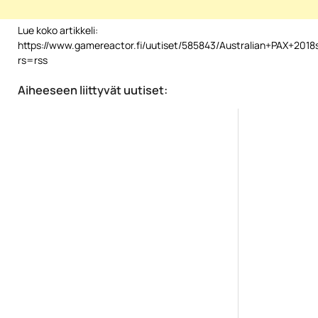
Lue koko artikkeli:
https://www.gamereactor.fi/uutiset/585843/Australian+PAX+2018ss
rs=rss
Aiheeseen liittyvät uutiset: