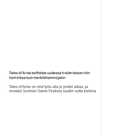
Tales of Arise esittelee uudessa trailerissaan niin
toimintaa kuin henkilöhahmojakin
Tales of Arise on ollut työn alla jo jonkin aikaa, ja
onneksi Summer Game Festissa saatiin uutta traileria
ilmoille. Pätkässä nähtiin niin ympäristöjä, uusia... ]]>
Lue koko artikkeli:
https://www.gamereactor.fi/uutiset/858133/Tales+of+Arise+esit...
Yleinen