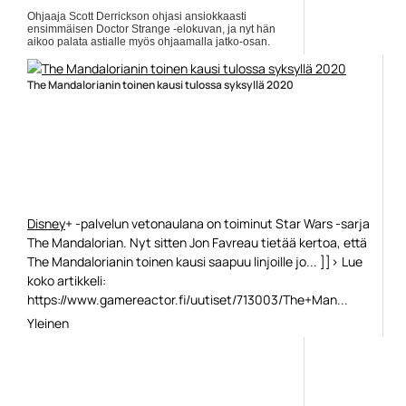
Ohjaaja Scott Derrickson ohjasi ansiokkaasti
ensimmäisen Doctor Strange -elokuvan, ja nyt hän
aikoo palata astialle myös ohjaamalla jatko-osan.
Muissa osissa nähdään... Lue koko artikkeli:
https://www.gamereactor.fi/uutiset/600463/Doctor+Strange+2n+o...
The Mandalorianin toinen kausi tulossa syksyllä 2020
Yleinen
Disney
+ -palvelun vetonaulana on toiminut Star Wars -sarja
The Mandalorian. Nyt sitten Jon Favreau tietää kertoa, että
The Mandalorianin toinen kausi saapuu linjoille jo... ]]> Lue
koko artikkeli:
https://www.gamereactor.fi/uutiset/713003/The+Man...
Yleinen