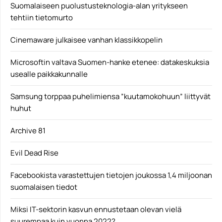
Suomalaiseen puolustusteknologia-alan yritykseen
tehtiin tietomurto
Cinemaware julkaisee vanhan klassikkopelin
Microsoftin valtava Suomen-hanke etenee: datakeskuksia
usealle paikkakunnalle
Samsung torppaa puhelimiensa ”kuutamokohuun” liittyvät
huhut
Archive 81
Evil Dead Rise
Facebookista varastettujen tietojen joukossa 1,4 miljoonan
suomalaisen tiedot
Miksi IT-sektorin kasvun ennustetaan olevan vielä
suurempaa kuin vuonna 2022?