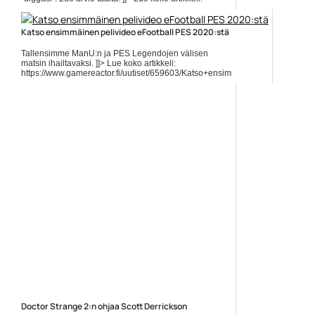
https://www.gamereactor.fi/uutiset/751093/Perjantain+arviossa+PSVRversio+
r...
Katso ensimmäinen pelivideo eFootball PES 2020:stä
Yleinen
Tallensimme ManU:n ja PES Legendojen välisen
matsin ihailtavaksi. ]]> Lue koko artikkeli:
https://www.gamereactor.fi/uutiset/659603/Katso+ensimmainen+pelivideo+e
rs=rss...
Yleinen
Doctor Strange 2:n ohjaa Scott Derrickson