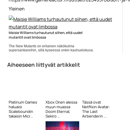
Yleinen
Maisie Williams turhautunut siihen, että uudet
mutantit ovat limbossa
The New Mutants on erilainen näkökulma
supersankareihin, sillä kyseessä onkin kauhuelokuva.
Ensi-iltaan rainan pitäisi saapua elokuun alussa
ainakin Atlantin toisella... Lue koko artikkeli:
https://www.gamereactor.fi/uutiset/630763/Maisie+Williams+tu...
Aiheeseen liittyvät artikkelit
Yleinen
Platinum Games
Xbox Onen alessa
Tässä ovat
haluaisi
muun muassa
Netflixin Avatar:
Scaleboundin
Doom Eternal,
The Last
takaisin Micr...
Sekiro ...
Airbenderin ...