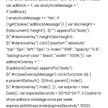
var adBlock = 1; var analyticsMessage = ”;
if (adBlock)
{ analyticsMessage += ’Yes’; if
(!getCookie(”adBlockMessage”)) { var docHeight =
$(document).height(); $(””).appendTo(”body”);
$(”#darkoverlay”).height(docHeight);
$(”#darkoverlay”).css({”position”:”absolute”,
”top”:”0px”, ”left”:”0px”, ”z-index”:”998″, ”opacity”:”0.6″,
”background-color”:”black”, ”width”:”100%”}); var
adblockOverlay = ”;
$(adblockOverlay).appendTo(”body”);
$(”#closeOverlayMessage”).click(function (e) {
e.preventDefault(); $(this).parent().hide();
$(”#darkoverlay”).hide(); }); var expires = new
Date(); var expiresSeconds = 60*60*24*7; // Cookie to
show adblock message once per week
expires.setMilliseconds(expiresSeconds * 1000);