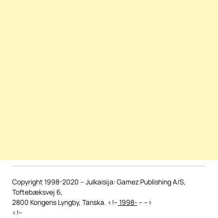
Copyright 1998-2020 – Julkaisija: Gamez Publishing A/S,
Toftebæksvej 6,
2800 Kongens Lyngby, Tanska. <!–
1998-
–
–>
<!–