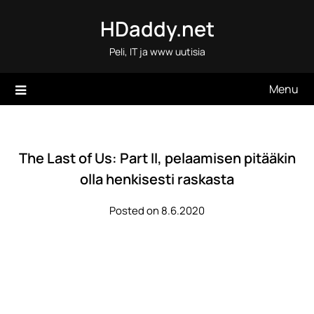
Skip
HDaddy.net
to
content
Peli, IT ja www uutisia
Menu
The Last of Us: Part II, pelaamisen pitääkin
olla henkisesti raskasta
Posted on 8.6.2020