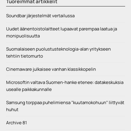
Microsoftin valtava Suomen-hanke etenee: datakeskuksia
usealle paikkakunnalle
Samsung torppaa puhelimiensa ”kuutamokohuun” liittyvät
huhut
Archive 81
Evil Dead Rise
Facebookista varastettujen tietojen joukossa 1,4 miljoonan
suomalaisen tiedot
Miksi IT-sektorin kasvun ennustetaan olevan vielä
suurempaa kuin vuonna 2022?