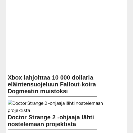
Xbox lahjoittaa 10 000 dollaria
eläintensuojeluun Fallout-koira
Dogmeatin muistoksi
Fallout-koira Dogmeatin esikuvana käytetty
saksanpaimenkoira River menehtyi hiljattain, omistajan
jakaessa lämpimiä muistoja siitä, millaista Riverin
kanssa oli... Lue koko artikkeli:
Doctor Strange 2 -ohjaaja lähti
https://www.gamereactor.fi/uutiset/865583/Xbox+lahjoittaa+10+000...
nostelemaan projektista
Yleinen