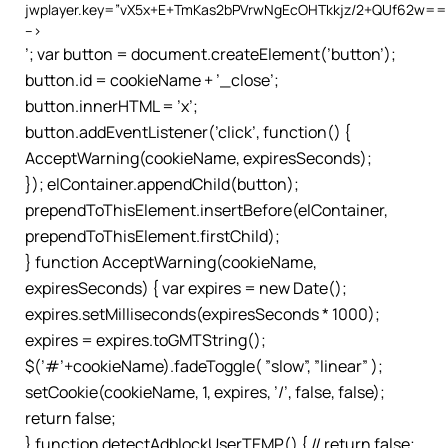
jwplayer.key=”vX5x+E+TmKas2bPVrwNgEcOHTkkjz/2+QUf62w==”
–>
’; var button = document.createElement(’button’);
button.id = cookieName + ’_close’;
button.innerHTML = ’x’;
button.addEventListener(’click’, function() {
AcceptWarning(cookieName, expiresSeconds);
}); elContainer.appendChild(button);
prependToThisElement.insertBefore(elContainer,
prependToThisElement.firstChild);
} function AcceptWarning(cookieName,
expiresSeconds) { var expires = new Date();
expires.setMilliseconds(expiresSeconds * 1000);
expires = expires.toGMTString();
$(’#’+cookieName).fadeToggle( ”slow”, ”linear” );
setCookie(cookieName, 1, expires, ’/’, false, false);
return false;
} function detectAdblockUserTEMP() { // return false;