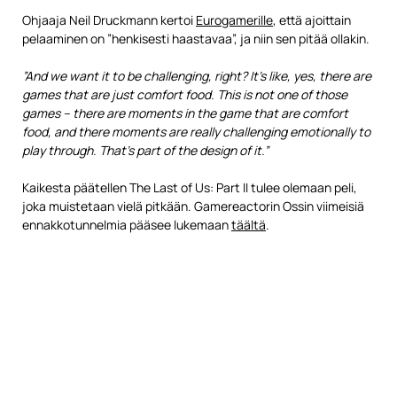
Ohjaaja Neil Druckmann kertoi
Eurogamerille
, että ajoittain
pelaaminen on ”henkisesti haastavaa”, ja niin sen pitää ollakin.
”And we want it to be challenging, right? It’s like, yes, there are
games that are just comfort food. This is not one of those
games – there are moments in the game that are comfort
food, and there moments are really challenging emotionally to
play through. That’s part of the design of it.”
Kaikesta päätellen The Last of Us: Part II tulee olemaan peli,
joka muistetaan vielä pitkään. Gamereactorin Ossin viimeisiä
ennakkotunnelmia pääsee lukemaan
täältä
.