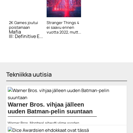
2K Games joutui
Stranger Things 4
poistamaan
ei saavu ennen
Mafia
vuotta 2022, mutt...
III: Definitive E...
Tekniikka uutisia
Warner Bros. vihjaa jälleen
uuden Batman-pelin suuntaan
Warner Bros. Montreal aiheutti viime vuoden
syyskuussa porinaa verkossa, sillä se alkoi vihjailla
uudesta Batman-pelistä. Nyt sitten studio on julkaissut