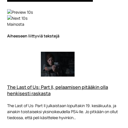
Mainosta
Aiheeseen liittyviä tekstejä
The Last of Us: Part II, pelaamisen pitääkin olla
henkisesti raskasta
The Last of Us: Part II julkaistaan lopultakin 19. kesäkuuta, ja
ainakin toistaiseksi yksinoikeudella PS4:lle. Jo pitkään on ollut
tiedossa, että peli käsittelee hyvinkin…