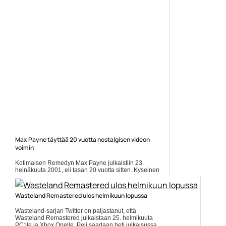
Max Payne täyttää 20 vuotta nostalgisen videon
voimin
Kotimaisen Remedyn Max Payne julkaistiin 23.
heinäkuuta 2001, eli tasan 20 vuotta sitten. Kyseinen
peli ponkautti Remedyn maailmankartalle, jossa firma
on pysytellyt... Lue koko artikkeli:
https://www.gamereactor.fi/uutiset/869163/Max+Payne+tayttaa...
Wasteland Remastered ulos helmikuun lopussa
Yleinen
Wasteland-sarjan Twitter on paljastanut, että
Wasteland Remastered julkaistaan 25. helmikuuta
PC:lle ja Xbox Onelle. Peli saadaan heti julkaisussa