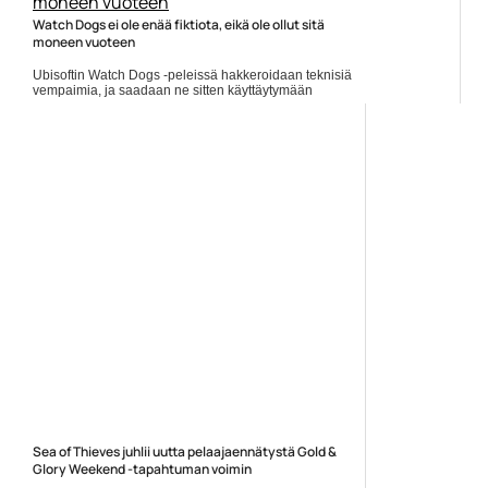
Watch Dogs ei ole enää fiktiota, eikä ole ollut sitä
moneen vuoteen
Ubisoftin Watch Dogs -peleissä hakkeroidaan teknisiä
vempaimia, ja saadaan ne sitten käyttäytymään
halutulla tavalla alkuperäisen käyttäjän tahdosta
riippumatta. Niin... ]]> Lue koko artikkeli:
https://www.gamereactor.fi/uutiset/681533/Watch+Dogs...
Yleinen
Sea of Thieves juhlii uutta pelaajaennätystä Gold &
Glory Weekend -tapahtuman voimin