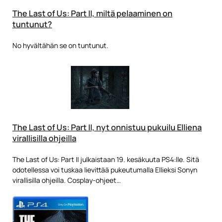
The Last of Us: Part II, miltä pelaaminen on
tuntunut?
No hyvältähän se on tuntunut.
The Last of Us: Part II, nyt onnistuu pukuilu Elliena
virallisilla ohjeilla
The Last of Us: Part II julkaistaan 19. kesäkuuta PS4:lle. Sitä
odotellessa voi tuskaa lievittää pukeutumalla Ellieksi Sonyn
virallisilla ohjeilla. Cosplay-ohjeet…