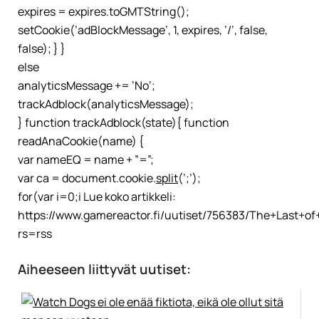
expires = expires.toGMTString();
setCookie(’adBlockMessage’, 1, expires, ’/’, false,
false); } }
else
analyticsMessage += ’No’;
trackAdblock(analyticsMessage);
} function trackAdblock(state){ function
readAnaCookie(name) {
var nameEQ = name + ”=”;
var ca = document.cookie.
split
(’;’);
for(var i=0;i Lue koko artikkeli:
https://www.gamereactor.fi/uutiset/756383/The+Last+of
rs=rss
Aiheeseen liittyvät uutiset: