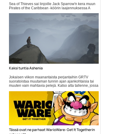
Sea of Thieves sai linjoille Jack Sparrow'n kera muun
Pirates of the Caribbean -köörin laajennuksessa A
Pirate's Life, joka saatiin ilmoille kesäkuussa. Panostus
on mitä... Lue koko artikkeli:
https://www.gamereactor.fi/uutiset/875773/Sea+of+Thieve...
Yleinen
Kaksi tuntia Ashenia
Jokaisen viikon maanantaista perjantaihin GRTV
suoratoistaa muutaman tunnin ajan ajankohtaisia tai
muuten vain mahtavia pelejä. Katso alta tallenne, jossa
on työn alla... Lue koko artikkeli:
https://www.gamereactor.fi/uutiset/600593/Kaksi+tuntia+Ashe...
Yleinen
Tässä ovat ne parhaat WarioWare: Get It Togetherin