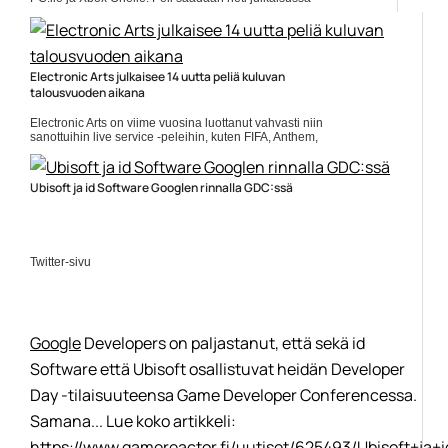
myös Xbox Game Passiin.... ]]> Lue koko artikkeli:
https://www.gamereactor.fi/uutiset/719643/Wastel...
Yleinen
Electronic Arts julkaisee 14 uutta peliä kuluvan
talousvuoden aikana
Electronic Arts on viime vuosina luottanut vahvasti niin
sanottuihin live service -peleihin, kuten FIFA, Anthem,
The Sims ja Apex legends. Näiden lisäksi ennen 31....
]]> Lue koko artikkeli:
https://www.gamereactor.fi/uutiset/749453/Electronic+Ar...
Ubisoft ja id Software Googlen rinnalla GDC:ssä
Yleinen
Twitter-sivu
Google
Developers on paljastanut, että sekä id
Software että Ubisoft osallistuvat heidän Developer
Day -tilaisuuteensa Game Developer Conferencessa.
Samana... Lue koko artikkeli:
https://www.gamereactor.fi/uutiset/625493/Ubisoft+ja+i