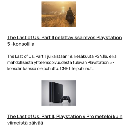
The Last of Us: Part II pelattavissa myös Playstation
5 -konsolilla
The Last of Us: Part II julkaistaan 19. kesäkuuta PS4:lle, eikä
mahdollisesta yhteensopivuudesta tulevan Playstation 5 -
konsolin kanssa ole puhuttu. CNETille puhunut…
The Last of Us: Part II, Playstation 4 Pro metelöi kuin
viimeistä päivää