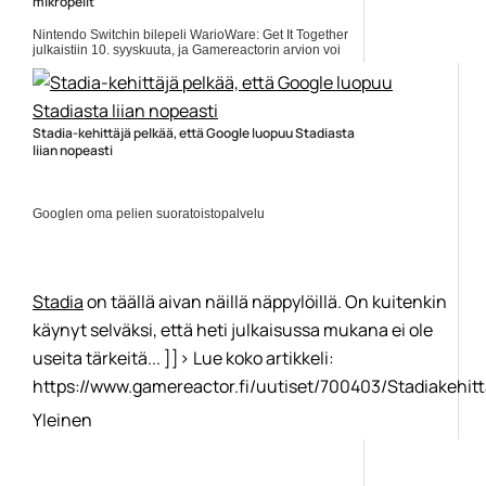
mikropelit
Nintendo Switchin bilepeli WarioWare: Get It Together
julkaistiin 10. syyskuuta, ja Gamereactorin arvion voi
lukea täältä. Nyt Gamereactor listaa videolla ne
seitsemän... Lue koko artikkeli:
https://www.gamereactor.fi/uutiset/883363/Tassa+ovat+ne+p...
Yleinen
Stadia-kehittäjä pelkää, että Google luopuu Stadiasta
liian nopeasti
Googlen oma pelien suoratoistopalvelu
Stadia
on täällä aivan näillä näppylöillä. On kuitenkin
käynyt selväksi, että heti julkaisussa mukana ei ole
useita tärkeitä... ]]> Lue koko artikkeli:
https://www.gamereactor.fi/uutiset/700403/Stadiakehitta
Yleinen